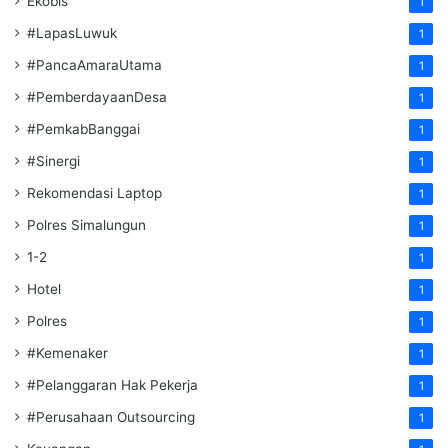
Ekobis
1
#LapasLuwuk
1
#PancaAmaraUtama
1
#PemberdayaanDesa
1
#PemkabBanggai
1
#Sinergi
1
Rekomendasi Laptop
1
Polres Simalungun
1
1-2
1
Hotel
1
Polres
1
#Kemenaker
1
#Pelanggaran Hak Pekerja
1
#Perusahaan Outsourcing
1