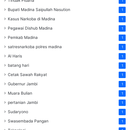
Tindak Pidana
1
Bupati Madina Saipullah Nasution
1
Kasus Narkoba di Madina
1
Pegawai Dishub Madina
1
Pemkab Madina
1
satresnarkoba polres madina
1
Al Haris
1
batang hari
1
Cetak Sawah Rakyat
1
Gubernur Jambi
1
Muara Bulian
1
pertanian Jambi
1
Sudaryono
1
Swasembada Pangan
1