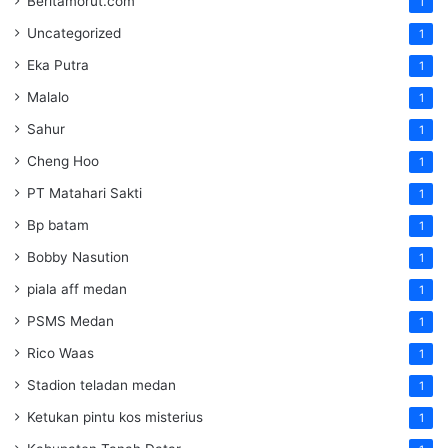
Beritamorut.com
1
Uncategorized
1
Eka Putra
1
Malalo
1
Sahur
1
Cheng Hoo
1
PT Matahari Sakti
1
Bp batam
1
Bobby Nasution
1
piala aff medan
1
PSMS Medan
1
Rico Waas
1
Stadion teladan medan
1
Ketukan pintu kos misterius
1