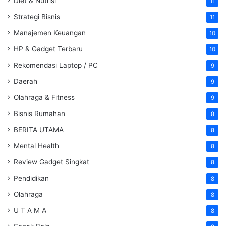
Diet & Nutrisi
11
Strategi Bisnis
11
Manajemen Keuangan
10
HP & Gadget Terbaru
10
Rekomendasi Laptop / PC
9
Daerah
9
Olahraga & Fitness
9
Bisnis Rumahan
8
BERITA UTAMA
8
Mental Health
8
Review Gadget Singkat
8
Pendidikan
8
Olahraga
8
U T A M A
8