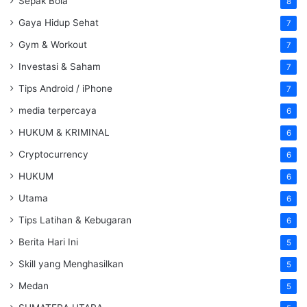
Sepak Bola
8
Gaya Hidup Sehat
7
Gym & Workout
7
Investasi & Saham
7
Tips Android / iPhone
7
media terpercaya
6
HUKUM & KRIMINAL
6
Cryptocurrency
6
HUKUM
6
Utama
6
Tips Latihan & Kebugaran
6
Berita Hari Ini
5
Skill yang Menghasilkan
5
Medan
5