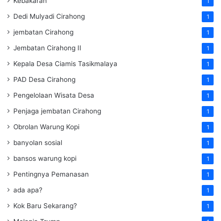
Kebakaran
1
Dedi Mulyadi Cirahong
1
jembatan Cirahong
1
Jembatan Cirahong II
1
Kepala Desa Ciamis Tasikmalaya
1
PAD Desa Cirahong
1
Pengelolaan Wisata Desa
1
Penjaga jembatan Cirahong
1
Obrolan Warung Kopi
1
banyolan sosial
1
bansos warung kopi
1
Pentingnya Pemanasan
1
ada apa?
1
Kok Baru Sekarang?
1