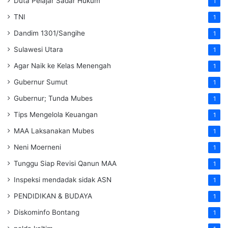
Duta Pelajar Sadar Hukum
1
TNI
1
Dandim 1301/Sangihe
1
Sulawesi Utara
1
Agar Naik ke Kelas Menengah
1
Gubernur Sumut
1
Gubernur; Tunda Mubes
1
Tips Mengelola Keuangan
1
MAA Laksanakan Mubes
1
Neni Moerneni
1
Tunggu Siap Revisi Qanun MAA
1
Inspeksi mendadak
sidak
ASN
1
PENDIDIKAN & BUDAYA
1
Diskominfo Bontang
1