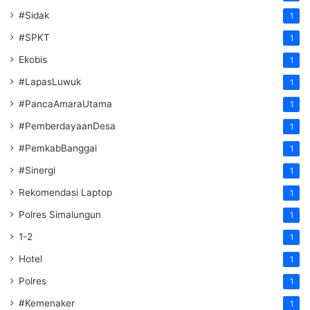
#Sidak
1
#SPKT
1
Ekobis
1
#LapasLuwuk
1
#PancaAmaraUtama
1
#PemberdayaanDesa
1
#PemkabBanggai
1
#Sinergi
1
Rekomendasi Laptop
1
Polres Simalungun
1
1-2
1
Hotel
1
Polres
1
#Kemenaker
1