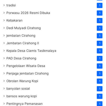
tradisi
1
Porwasu 2026 Resmi Dibuka
1
Kebakaran
1
Dedi Mulyadi Cirahong
1
jembatan Cirahong
1
Jembatan Cirahong II
1
Kepala Desa Ciamis Tasikmalaya
1
PAD Desa Cirahong
1
Pengelolaan Wisata Desa
1
Penjaga jembatan Cirahong
1
Obrolan Warung Kopi
1
banyolan sosial
1
bansos warung kopi
1
Pentingnya Pemanasan
1