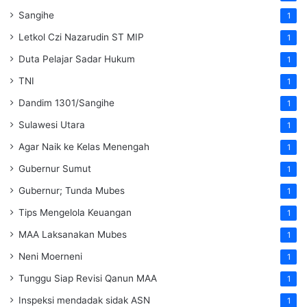
Sangihe
1
Letkol Czi Nazarudin ST MIP
1
Duta Pelajar Sadar Hukum
1
TNI
1
Dandim 1301/Sangihe
1
Sulawesi Utara
1
Agar Naik ke Kelas Menengah
1
Gubernur Sumut
1
Gubernur; Tunda Mubes
1
Tips Mengelola Keuangan
1
MAA Laksanakan Mubes
1
Neni Moerneni
1
Tunggu Siap Revisi Qanun MAA
1
Inspeksi mendadak
sidak
ASN
1