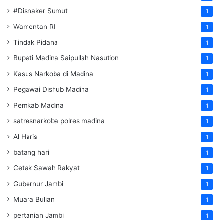
#Disnaker Sumut
1
Wamentan RI
1
Tindak Pidana
1
Bupati Madina Saipullah Nasution
1
Kasus Narkoba di Madina
1
Pegawai Dishub Madina
1
Pemkab Madina
1
satresnarkoba polres madina
1
Al Haris
1
batang hari
1
Cetak Sawah Rakyat
1
Gubernur Jambi
1
Muara Bulian
1
pertanian Jambi
1