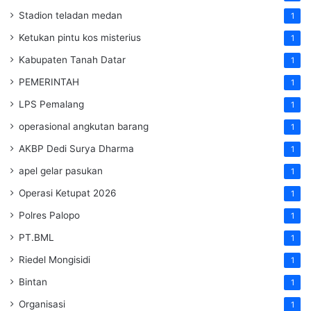
Stadion teladan medan
1
Ketukan pintu kos misterius
1
Kabupaten Tanah Datar
1
PEMERINTAH
1
LPS Pemalang
1
operasional angkutan barang
1
AKBP Dedi Surya Dharma
1
apel gelar pasukan
1
Operasi Ketupat 2026
1
Polres Palopo
1
PT.BML
1
Riedel Mongisidi
1
Bintan
1
Organisasi
1