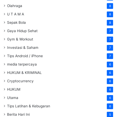
Olahraga
8
U T A M A
8
Sepak Bola
8
Gaya Hidup Sehat
7
Gym & Workout
7
Investasi & Saham
7
Tips Android / iPhone
7
media terpercaya
6
HUKUM & KRIMINAL
6
Cryptocurrency
6
HUKUM
6
Utama
6
Tips Latihan & Kebugaran
6
Berita Hari Ini
5