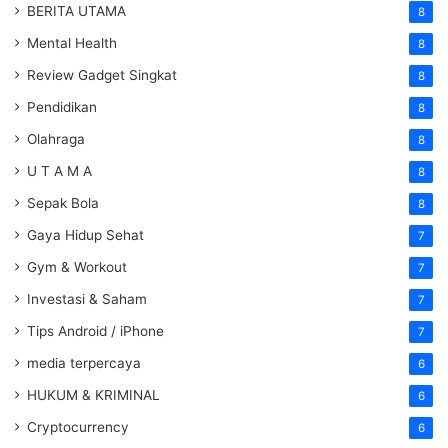
BERITA UTAMA
8
Mental Health
8
Review Gadget Singkat
8
Pendidikan
8
Olahraga
8
U T A M A
8
Sepak Bola
8
Gaya Hidup Sehat
7
Gym & Workout
7
Investasi & Saham
7
Tips Android / iPhone
7
media terpercaya
6
HUKUM & KRIMINAL
6
Cryptocurrency
6