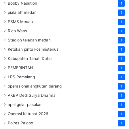
Bobby Nasution
1
piala aff medan
1
PSMS Medan
1
Rico Waas
1
Stadion teladan medan
1
Ketukan pintu kos misterius
1
Kabupaten Tanah Datar
1
PEMERINTAH
1
LPS Pemalang
1
operasional angkutan barang
1
AKBP Dedi Surya Dharma
1
apel gelar pasukan
1
Operasi Ketupat 2026
1
Polres Palopo
1