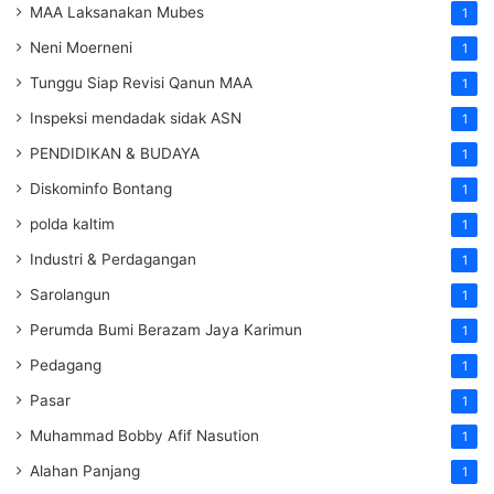
MAA Laksanakan Mubes
1
Neni Moerneni
1
Tunggu Siap Revisi Qanun MAA
1
Inspeksi mendadak
sidak
ASN
1
PENDIDIKAN & BUDAYA
1
Diskominfo Bontang
1
polda kaltim
1
Industri & Perdagangan
1
Sarolangun
1
Perumda Bumi Berazam Jaya Karimun
1
Pedagang
1
Pasar
1
Muhammad Bobby Afif Nasution
1
Alahan Panjang
1