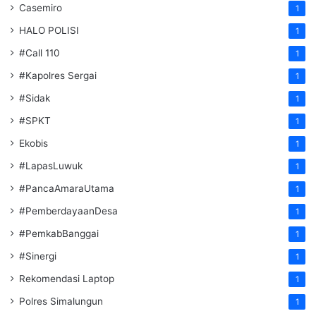
Casemiro
1
HALO POLISI
1
#Call 110
1
#Kapolres Sergai
1
#Sidak
1
#SPKT
1
Ekobis
1
#LapasLuwuk
1
#PancaAmaraUtama
1
#PemberdayaanDesa
1
#PemkabBanggai
1
#Sinergi
1
Rekomendasi Laptop
1
Polres Simalungun
1