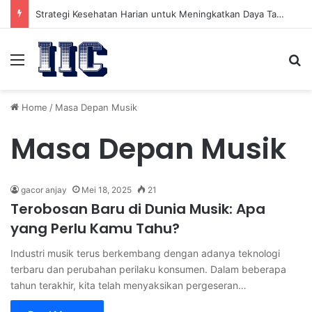
Strategi Kesehatan Harian untuk Meningkatkan Daya Tahan Tubuh dalam Beraktivitas
Menu
Se
Home
/
Masa Depan Musik
Masa Depan Musik
gacor anjay
Mei 18, 2025
21
Terobosan Baru di Dunia Musik: Apa
yang Perlu Kamu Tahu?
Industri musik terus berkembang dengan adanya teknologi
terbaru dan perubahan perilaku konsumen. Dalam beberapa
tahun terakhir, kita telah menyaksikan pergeseran…