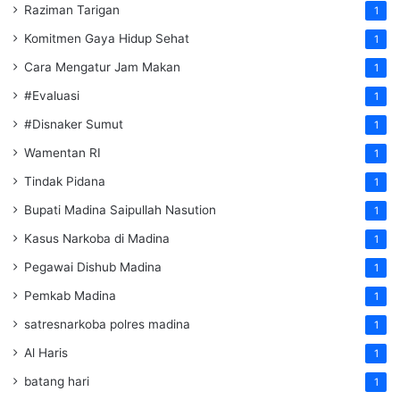
Raziman Tarigan
1
Komitmen Gaya Hidup Sehat
1
Cara Mengatur Jam Makan
1
#Evaluasi
1
#Disnaker Sumut
1
Wamentan RI
1
Tindak Pidana
1
Bupati Madina Saipullah Nasution
1
Kasus Narkoba di Madina
1
Pegawai Dishub Madina
1
Pemkab Madina
1
satresnarkoba polres madina
1
Al Haris
1
batang hari
1