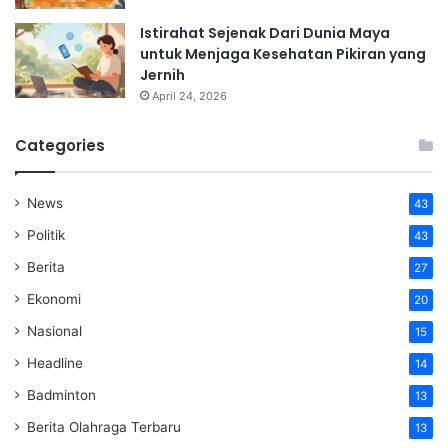
Istirahat Sejenak Dari Dunia Maya
untuk Menjaga Kesehatan Pikiran yang
Jernih
April 24, 2026
Categories
News
43
Politik
43
Berita
27
Ekonomi
20
Nasional
15
Headline
14
Badminton
13
Berita Olahraga Terbaru
13