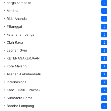
harga sembako
2
Madina
2
Rida Ananda
2
#Banggai
2
ketahanan pangan
2
Olah Raga
2
Latihan Gym
2
KETENAGAKERJAAN
2
Kota Malang
2
Asahan-Labuhanbatu
2
Internasional
2
Karo – Dairi – Pakpak
2
Sumatera Barat
2
Bandar Lampung
2