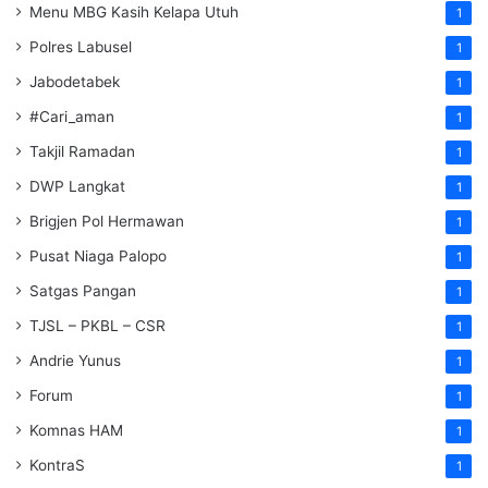
Menu MBG Kasih Kelapa Utuh
1
Polres Labusel
1
Jabodetabek
1
#Cari_aman
1
Takjil Ramadan
1
DWP Langkat
1
Brigjen Pol Hermawan
1
Pusat Niaga Palopo
1
Satgas Pangan
1
TJSL – PKBL – CSR
1
Andrie Yunus
1
Forum
1
Komnas HAM
1
KontraS
1