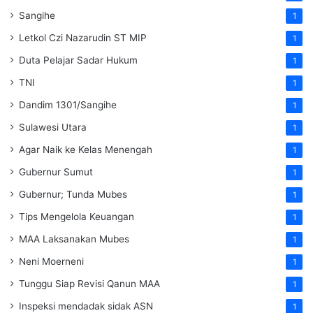
Sangihe
1
Letkol Czi Nazarudin ST MIP
1
Duta Pelajar Sadar Hukum
1
TNI
1
Dandim 1301/Sangihe
1
Sulawesi Utara
1
Agar Naik ke Kelas Menengah
1
Gubernur Sumut
1
Gubernur; Tunda Mubes
1
Tips Mengelola Keuangan
1
MAA Laksanakan Mubes
1
Neni Moerneni
1
Tunggu Siap Revisi Qanun MAA
1
Inspeksi mendadak
sidak
ASN
1