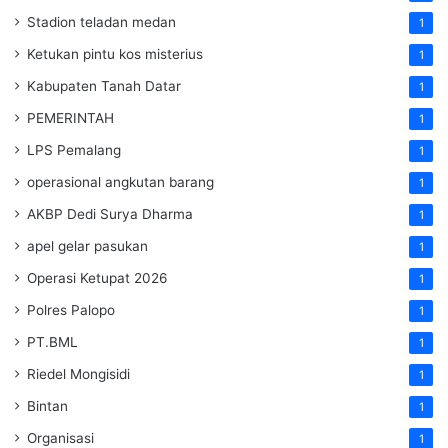
Stadion teladan medan
1
Ketukan pintu kos misterius
1
Kabupaten Tanah Datar
1
PEMERINTAH
1
LPS Pemalang
1
operasional angkutan barang
1
AKBP Dedi Surya Dharma
1
apel gelar pasukan
1
Operasi Ketupat 2026
1
Polres Palopo
1
PT.BML
1
Riedel Mongisidi
1
Bintan
1
Organisasi
1