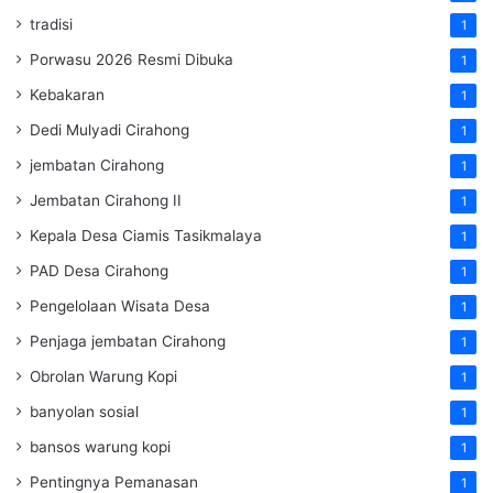
tradisi
1
Porwasu 2026 Resmi Dibuka
1
Kebakaran
1
Dedi Mulyadi Cirahong
1
jembatan Cirahong
1
Jembatan Cirahong II
1
Kepala Desa Ciamis Tasikmalaya
1
PAD Desa Cirahong
1
Pengelolaan Wisata Desa
1
Penjaga jembatan Cirahong
1
Obrolan Warung Kopi
1
banyolan sosial
1
bansos warung kopi
1
Pentingnya Pemanasan
1