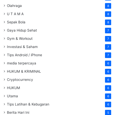
Olahraga
8
U T A M A
8
Sepak Bola
8
Gaya Hidup Sehat
7
Gym & Workout
7
Investasi & Saham
7
Tips Android / iPhone
7
media terpercaya
6
HUKUM & KRIMINAL
6
Cryptocurrency
6
HUKUM
6
Utama
6
Tips Latihan & Kebugaran
6
Berita Hari Ini
5