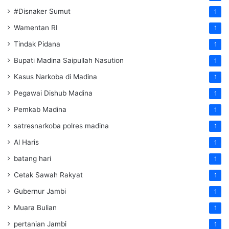
#Disnaker Sumut
1
Wamentan RI
1
Tindak Pidana
1
Bupati Madina Saipullah Nasution
1
Kasus Narkoba di Madina
1
Pegawai Dishub Madina
1
Pemkab Madina
1
satresnarkoba polres madina
1
Al Haris
1
batang hari
1
Cetak Sawah Rakyat
1
Gubernur Jambi
1
Muara Bulian
1
pertanian Jambi
1