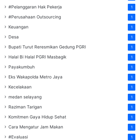
#Pelanggaran Hak Pekerja
1
#Perusahaan Outsourcing
1
Keuangan
1
Desa
1
Bupati Turut Reresmikan Gedung PGRI
1
Halal Bi Halal PGRI Masbagik
1
Payakumbuh
1
Eks Wakapolda Metro Jaya
1
Kecelakaan
1
medan selayang
1
Raziman Tarigan
1
Komitmen Gaya Hidup Sehat
1
Cara Mengatur Jam Makan
1
#Evaluasi
1