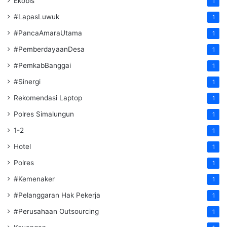
Ekobis
1
#LapasLuwuk
1
#PancaAmaraUtama
1
#PemberdayaanDesa
1
#PemkabBanggai
1
#Sinergi
1
Rekomendasi Laptop
1
Polres Simalungun
1
1-2
1
Hotel
1
Polres
1
#Kemenaker
1
#Pelanggaran Hak Pekerja
1
#Perusahaan Outsourcing
1