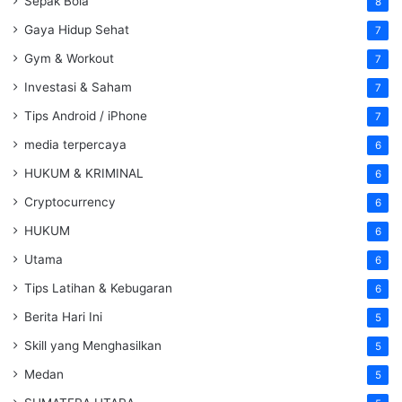
Sepak Bola
8
Gaya Hidup Sehat
7
Gym & Workout
7
Investasi & Saham
7
Tips Android / iPhone
7
media terpercaya
6
HUKUM & KRIMINAL
6
Cryptocurrency
6
HUKUM
6
Utama
6
Tips Latihan & Kebugaran
6
Berita Hari Ini
5
Skill yang Menghasilkan
5
Medan
5