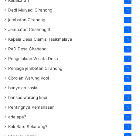
Kebakaran
1
Dedi Mulyadi Cirahong
1
jembatan Cirahong
1
Jembatan Cirahong II
1
Kepala Desa Ciamis Tasikmalaya
1
PAD Desa Cirahong
1
Pengelolaan Wisata Desa
1
Penjaga jembatan Cirahong
1
Obrolan Warung Kopi
1
banyolan sosial
1
bansos warung kopi
1
Pentingnya Pemanasan
1
ada apa?
1
Kok Baru Sekarang?
1