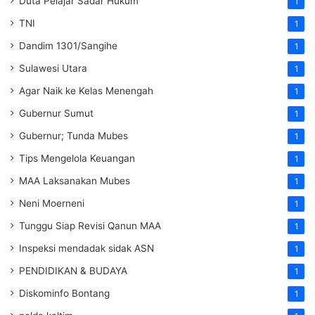
Duta Pelajar Sadar Hukum
1
TNI
1
Dandim 1301/Sangihe
1
Sulawesi Utara
1
Agar Naik ke Kelas Menengah
1
Gubernur Sumut
1
Gubernur; Tunda Mubes
1
Tips Mengelola Keuangan
1
MAA Laksanakan Mubes
1
Neni Moerneni
1
Tunggu Siap Revisi Qanun MAA
1
Inspeksi mendadak
sidak
ASN
1
PENDIDIKAN & BUDAYA
1
Diskominfo Bontang
1