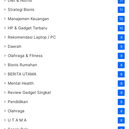
Diet & Nutrisi
11
Strategi Bisnis
11
Manajemen Keuangan
10
HP & Gadget Terbaru
10
Rekomendasi Laptop / PC
9
Daerah
9
Olahraga & Fitness
9
Bisnis Rumahan
8
BERITA UTAMA
8
Mental Health
8
Review Gadget Singkat
8
Pendidikan
8
Olahraga
8
U T A M A
8