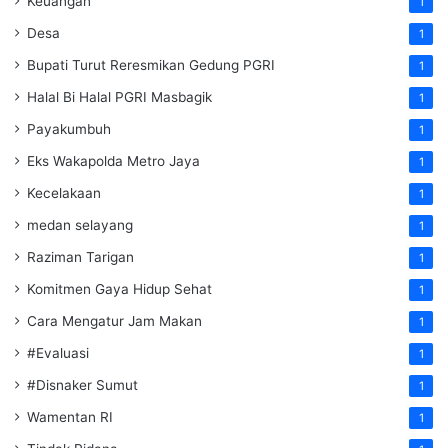
Keuangan
1
Desa
1
Bupati Turut Reresmikan Gedung PGRI
1
Halal Bi Halal PGRI Masbagik
1
Payakumbuh
1
Eks Wakapolda Metro Jaya
1
Kecelakaan
1
medan selayang
1
Raziman Tarigan
1
Komitmen Gaya Hidup Sehat
1
Cara Mengatur Jam Makan
1
#Evaluasi
1
#Disnaker Sumut
1
Wamentan RI
1