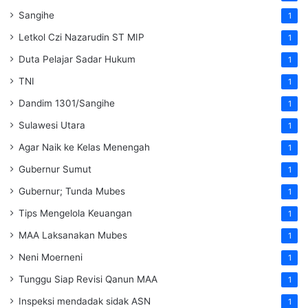
Sangihe
1
Letkol Czi Nazarudin ST MIP
1
Duta Pelajar Sadar Hukum
1
TNI
1
Dandim 1301/Sangihe
1
Sulawesi Utara
1
Agar Naik ke Kelas Menengah
1
Gubernur Sumut
1
Gubernur; Tunda Mubes
1
Tips Mengelola Keuangan
1
MAA Laksanakan Mubes
1
Neni Moerneni
1
Tunggu Siap Revisi Qanun MAA
1
Inspeksi mendadak
sidak
ASN
1