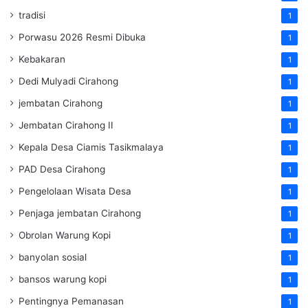
tradisi
1
Porwasu 2026 Resmi Dibuka
1
Kebakaran
1
Dedi Mulyadi Cirahong
1
jembatan Cirahong
1
Jembatan Cirahong II
1
Kepala Desa Ciamis Tasikmalaya
1
PAD Desa Cirahong
1
Pengelolaan Wisata Desa
1
Penjaga jembatan Cirahong
1
Obrolan Warung Kopi
1
banyolan sosial
1
bansos warung kopi
1
Pentingnya Pemanasan
1