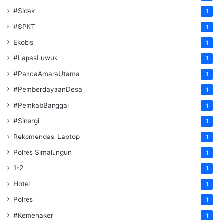
#Sidak
1
#SPKT
1
Ekobis
1
#LapasLuwuk
1
#PancaAmaraUtama
1
#PemberdayaanDesa
1
#PemkabBanggai
1
#Sinergi
1
Rekomendasi Laptop
1
Polres Simalungun
1
1-2
1
Hotel
1
Polres
1
#Kemenaker
1