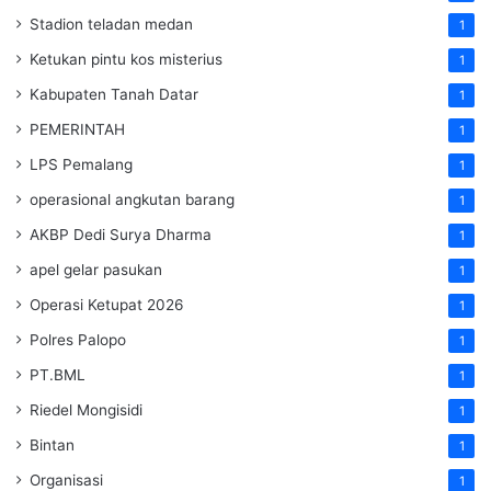
Stadion teladan medan
1
Ketukan pintu kos misterius
1
Kabupaten Tanah Datar
1
PEMERINTAH
1
LPS Pemalang
1
operasional angkutan barang
1
AKBP Dedi Surya Dharma
1
apel gelar pasukan
1
Operasi Ketupat 2026
1
Polres Palopo
1
PT.BML
1
Riedel Mongisidi
1
Bintan
1
Organisasi
1