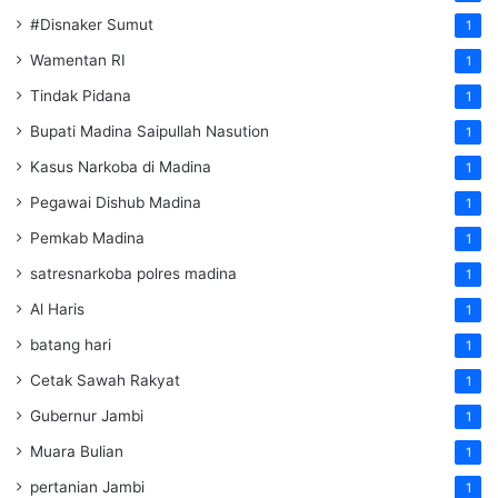
#Disnaker Sumut
1
Wamentan RI
1
Tindak Pidana
1
Bupati Madina Saipullah Nasution
1
Kasus Narkoba di Madina
1
Pegawai Dishub Madina
1
Pemkab Madina
1
satresnarkoba polres madina
1
Al Haris
1
batang hari
1
Cetak Sawah Rakyat
1
Gubernur Jambi
1
Muara Bulian
1
pertanian Jambi
1