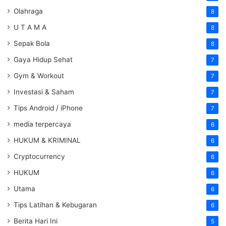
Olahraga
8
U T A M A
8
Sepak Bola
8
Gaya Hidup Sehat
7
Gym & Workout
7
Investasi & Saham
7
Tips Android / iPhone
7
media terpercaya
6
HUKUM & KRIMINAL
6
Cryptocurrency
6
HUKUM
6
Utama
6
Tips Latihan & Kebugaran
6
Berita Hari Ini
5