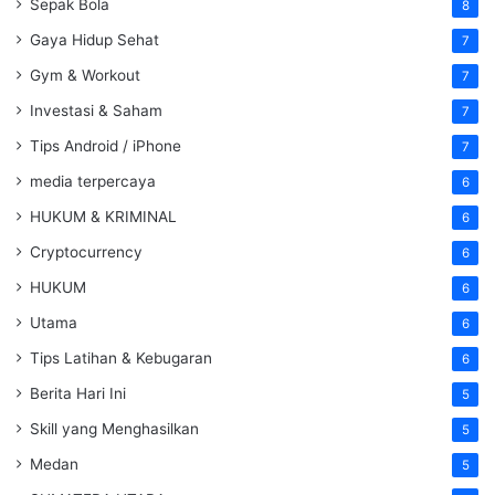
Sepak Bola
8
Gaya Hidup Sehat
7
Gym & Workout
7
Investasi & Saham
7
Tips Android / iPhone
7
media terpercaya
6
HUKUM & KRIMINAL
6
Cryptocurrency
6
HUKUM
6
Utama
6
Tips Latihan & Kebugaran
6
Berita Hari Ini
5
Skill yang Menghasilkan
5
Medan
5