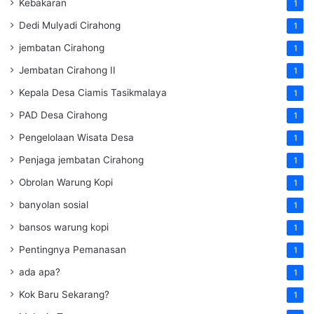
Kebakaran
1
Dedi Mulyadi Cirahong
1
jembatan Cirahong
1
Jembatan Cirahong II
1
Kepala Desa Ciamis Tasikmalaya
1
PAD Desa Cirahong
1
Pengelolaan Wisata Desa
1
Penjaga jembatan Cirahong
1
Obrolan Warung Kopi
1
banyolan sosial
1
bansos warung kopi
1
Pentingnya Pemanasan
1
ada apa?
1
Kok Baru Sekarang?
1