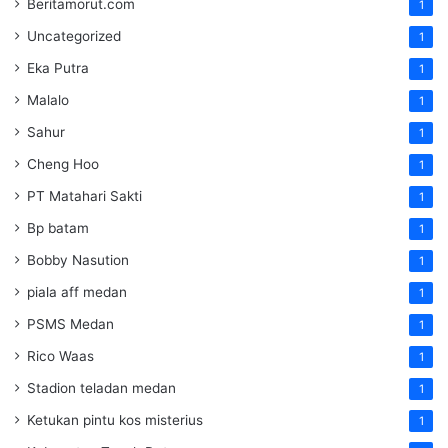
Beritamorut.com
1
Uncategorized
1
Eka Putra
1
Malalo
1
Sahur
1
Cheng Hoo
1
PT Matahari Sakti
1
Bp batam
1
Bobby Nasution
1
piala aff medan
1
PSMS Medan
1
Rico Waas
1
Stadion teladan medan
1
Ketukan pintu kos misterius
1