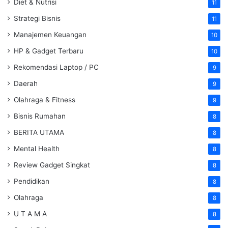
Diet & Nutrisi
11
Strategi Bisnis
11
Manajemen Keuangan
10
HP & Gadget Terbaru
10
Rekomendasi Laptop / PC
9
Daerah
9
Olahraga & Fitness
9
Bisnis Rumahan
8
BERITA UTAMA
8
Mental Health
8
Review Gadget Singkat
8
Pendidikan
8
Olahraga
8
U T A M A
8