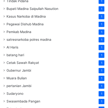
Tindak Pidana
1
Bupati Madina Saipullah Nasution
1
Kasus Narkoba di Madina
1
Pegawai Dishub Madina
1
Pemkab Madina
1
satresnarkoba polres madina
1
Al Haris
1
batang hari
1
Cetak Sawah Rakyat
1
Gubernur Jambi
1
Muara Bulian
1
pertanian Jambi
1
Sudaryono
1
Swasembada Pangan
1