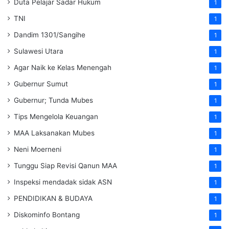
Duta Pelajar Sadar Hukum
1
TNI
1
Dandim 1301/Sangihe
1
Sulawesi Utara
1
Agar Naik ke Kelas Menengah
1
Gubernur Sumut
1
Gubernur; Tunda Mubes
1
Tips Mengelola Keuangan
1
MAA Laksanakan Mubes
1
Neni Moerneni
1
Tunggu Siap Revisi Qanun MAA
1
Inspeksi mendadak
sidak
ASN
1
PENDIDIKAN & BUDAYA
1
Diskominfo Bontang
1