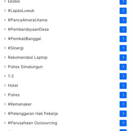
Ekobis
1
#LapasLuwuk
1
#PancaAmaraUtama
1
#PemberdayaanDesa
1
#PemkabBanggai
1
#Sinergi
1
Rekomendasi Laptop
1
Polres Simalungun
1
1-2
1
Hotel
1
Polres
1
#Kemenaker
1
#Pelanggaran Hak Pekerja
1
#Perusahaan Outsourcing
1