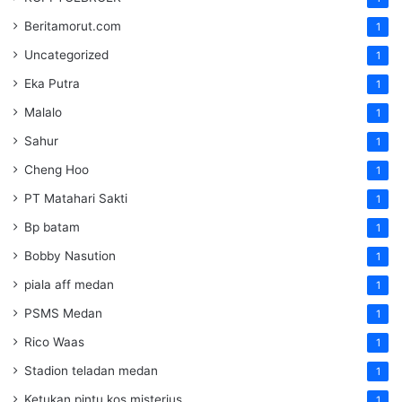
Beritamorut.com
1
Uncategorized
1
Eka Putra
1
Malalo
1
Sahur
1
Cheng Hoo
1
PT Matahari Sakti
1
Bp batam
1
Bobby Nasution
1
piala aff medan
1
PSMS Medan
1
Rico Waas
1
Stadion teladan medan
1
Ketukan pintu kos misterius
1