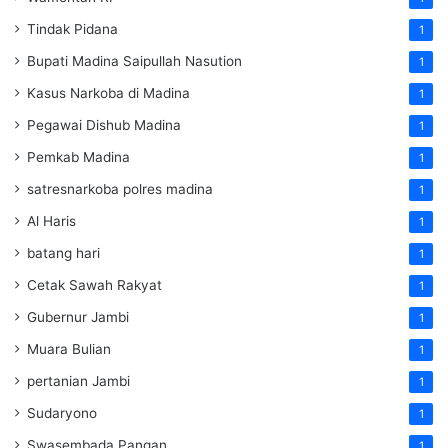
Tindak Pidana
1
Bupati Madina Saipullah Nasution
1
Kasus Narkoba di Madina
1
Pegawai Dishub Madina
1
Pemkab Madina
1
satresnarkoba polres madina
1
Al Haris
1
batang hari
1
Cetak Sawah Rakyat
1
Gubernur Jambi
1
Muara Bulian
1
pertanian Jambi
1
Sudaryono
1
Swasembada Pangan
1