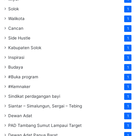
Solok
1
Walikota
1
Cancan
1
Side Hustle
1
Kabupaten Solok
1
Inspirasi
1
Budaya
1
#Buka program
1
#Kemnaker
1
Sindikat perdagangan bayi
1
Siantar – Simalungun, Sergai – Tebing
1
Dewan Adat
1
PAD Tambang Sumut Lampaui Target
1
Dewan Adat Papua Barat
1