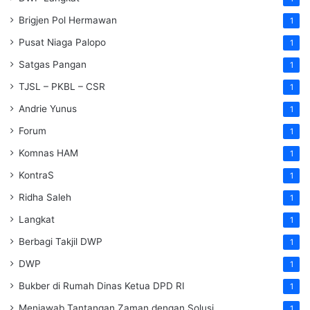
Brigjen Pol Hermawan
1
Pusat Niaga Palopo
1
Satgas Pangan
1
TJSL – PKBL – CSR
1
Andrie Yunus
1
Forum
1
Komnas HAM
1
KontraS
1
Ridha Saleh
1
Langkat
1
Berbagi Takjil DWP
1
DWP
1
Bukber di Rumah Dinas Ketua DPD RI
1
Menjawab Tantangan Zaman dengan Solusi
1