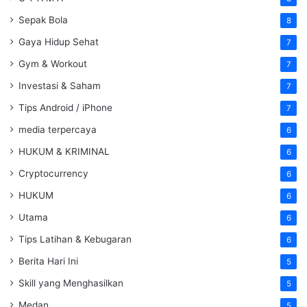
Sepak Bola
8
Gaya Hidup Sehat
7
Gym & Workout
7
Investasi & Saham
7
Tips Android / iPhone
7
media terpercaya
6
HUKUM & KRIMINAL
6
Cryptocurrency
6
HUKUM
6
Utama
6
Tips Latihan & Kebugaran
6
Berita Hari Ini
5
Skill yang Menghasilkan
5
Medan
5