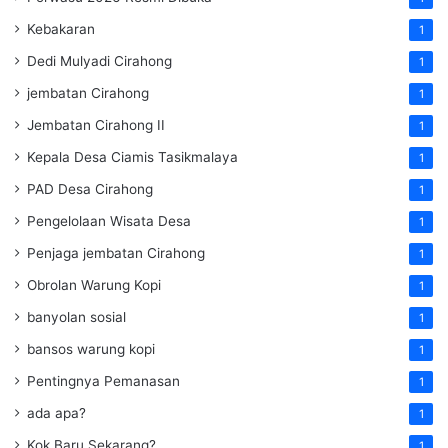
Kebakaran
1
Dedi Mulyadi Cirahong
1
jembatan Cirahong
1
Jembatan Cirahong II
1
Kepala Desa Ciamis Tasikmalaya
1
PAD Desa Cirahong
1
Pengelolaan Wisata Desa
1
Penjaga jembatan Cirahong
1
Obrolan Warung Kopi
1
banyolan sosial
1
bansos warung kopi
1
Pentingnya Pemanasan
1
ada apa?
1
Kok Baru Sekarang?
1