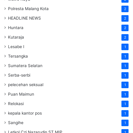
Polresta Malang Kota
2
HEADLINE NEWS
2
Huntara
2
Kutaraja
2
Lesabe I
1
Tersangka
1
Sumatera Selatan
1
Serba-serbi
1
pelecehan seksual
1
Puan Maimun
1
Relokasi
1
kepala kantor pos
1
Sangihe
1
Letkol Czi Nazarudin ST MIP
1