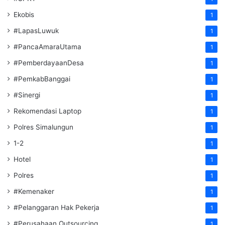
Ekobis
1
#LapasLuwuk
1
#PancaAmaraUtama
1
#PemberdayaanDesa
1
#PemkabBanggai
1
#Sinergi
1
Rekomendasi Laptop
1
Polres Simalungun
1
1-2
1
Hotel
1
Polres
1
#Kemenaker
1
#Pelanggaran Hak Pekerja
1
#Perusahaan Outsourcing
1