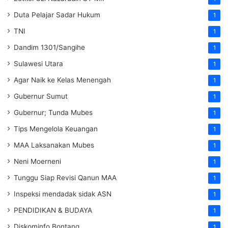
Duta Pelajar Sadar Hukum
1
TNI
1
Dandim 1301/Sangihe
1
Sulawesi Utara
1
Agar Naik ke Kelas Menengah
1
Gubernur Sumut
1
Gubernur; Tunda Mubes
1
Tips Mengelola Keuangan
1
MAA Laksanakan Mubes
1
Neni Moerneni
1
Tunggu Siap Revisi Qanun MAA
1
Inspeksi mendadak
sidak
ASN
1
PENDIDIKAN & BUDAYA
1
Diskominfo Bontang
1