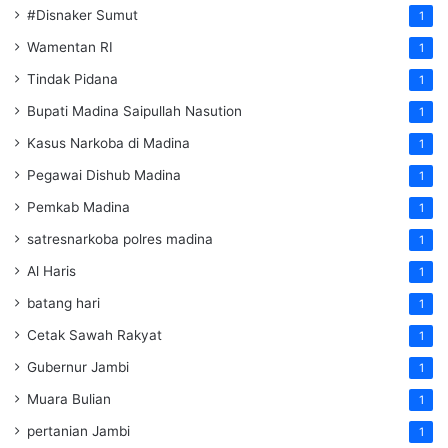
#Disnaker Sumut
1
Wamentan RI
1
Tindak Pidana
1
Bupati Madina Saipullah Nasution
1
Kasus Narkoba di Madina
1
Pegawai Dishub Madina
1
Pemkab Madina
1
satresnarkoba polres madina
1
Al Haris
1
batang hari
1
Cetak Sawah Rakyat
1
Gubernur Jambi
1
Muara Bulian
1
pertanian Jambi
1