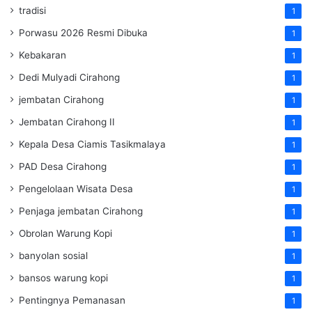
tradisi
1
Porwasu 2026 Resmi Dibuka
1
Kebakaran
1
Dedi Mulyadi Cirahong
1
jembatan Cirahong
1
Jembatan Cirahong II
1
Kepala Desa Ciamis Tasikmalaya
1
PAD Desa Cirahong
1
Pengelolaan Wisata Desa
1
Penjaga jembatan Cirahong
1
Obrolan Warung Kopi
1
banyolan sosial
1
bansos warung kopi
1
Pentingnya Pemanasan
1