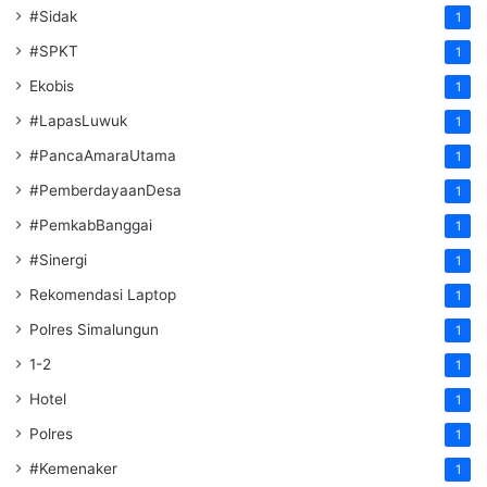
#Sidak
1
#SPKT
1
Ekobis
1
#LapasLuwuk
1
#PancaAmaraUtama
1
#PemberdayaanDesa
1
#PemkabBanggai
1
#Sinergi
1
Rekomendasi Laptop
1
Polres Simalungun
1
1-2
1
Hotel
1
Polres
1
#Kemenaker
1