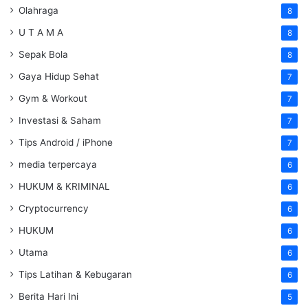
Olahraga
8
U T A M A
8
Sepak Bola
8
Gaya Hidup Sehat
7
Gym & Workout
7
Investasi & Saham
7
Tips Android / iPhone
7
media terpercaya
6
HUKUM & KRIMINAL
6
Cryptocurrency
6
HUKUM
6
Utama
6
Tips Latihan & Kebugaran
6
Berita Hari Ini
5