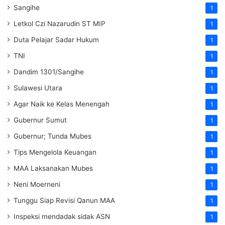
Sangihe
1
Letkol Czi Nazarudin ST MIP
1
Duta Pelajar Sadar Hukum
1
TNI
1
Dandim 1301/Sangihe
1
Sulawesi Utara
1
Agar Naik ke Kelas Menengah
1
Gubernur Sumut
1
Gubernur; Tunda Mubes
1
Tips Mengelola Keuangan
1
MAA Laksanakan Mubes
1
Neni Moerneni
1
Tunggu Siap Revisi Qanun MAA
1
Inspeksi mendadak
sidak
ASN
1