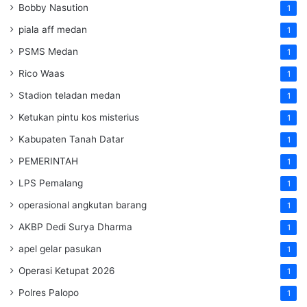
Bobby Nasution
1
piala aff medan
1
PSMS Medan
1
Rico Waas
1
Stadion teladan medan
1
Ketukan pintu kos misterius
1
Kabupaten Tanah Datar
1
PEMERINTAH
1
LPS Pemalang
1
operasional angkutan barang
1
AKBP Dedi Surya Dharma
1
apel gelar pasukan
1
Operasi Ketupat 2026
1
Polres Palopo
1