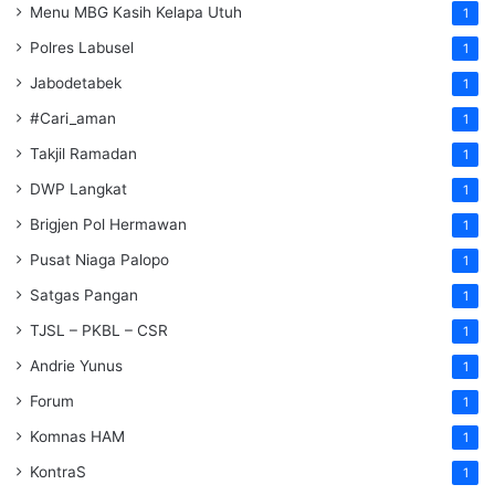
Menu MBG Kasih Kelapa Utuh
1
Polres Labusel
1
Jabodetabek
1
#Cari_aman
1
Takjil Ramadan
1
DWP Langkat
1
Brigjen Pol Hermawan
1
Pusat Niaga Palopo
1
Satgas Pangan
1
TJSL – PKBL – CSR
1
Andrie Yunus
1
Forum
1
Komnas HAM
1
KontraS
1