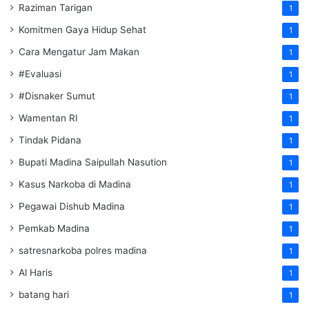
Raziman Tarigan
1
Komitmen Gaya Hidup Sehat
1
Cara Mengatur Jam Makan
1
#Evaluasi
1
#Disnaker Sumut
1
Wamentan RI
1
Tindak Pidana
1
Bupati Madina Saipullah Nasution
1
Kasus Narkoba di Madina
1
Pegawai Dishub Madina
1
Pemkab Madina
1
satresnarkoba polres madina
1
Al Haris
1
batang hari
1