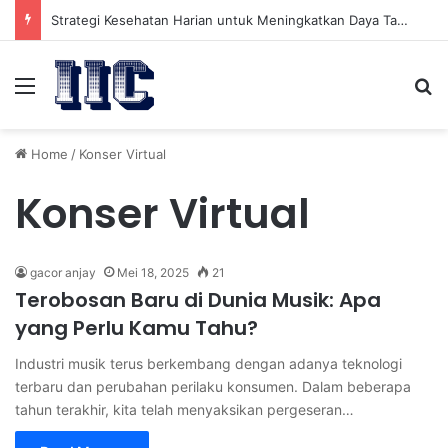
Strategi Kesehatan Harian untuk Meningkatkan Daya Tahan Tubuh dalam Beraktivitas
Menu
Se
Home
/
Konser Virtual
Konser Virtual
gacor anjay
Mei 18, 2025
21
Terobosan Baru di Dunia Musik: Apa
yang Perlu Kamu Tahu?
Industri musik terus berkembang dengan adanya teknologi
terbaru dan perubahan perilaku konsumen. Dalam beberapa
tahun terakhir, kita telah menyaksikan pergeseran…