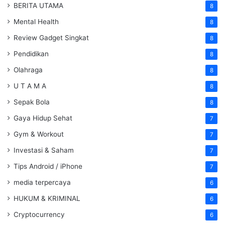
BERITA UTAMA
8
Mental Health
8
Review Gadget Singkat
8
Pendidikan
8
Olahraga
8
U T A M A
8
Sepak Bola
8
Gaya Hidup Sehat
7
Gym & Workout
7
Investasi & Saham
7
Tips Android / iPhone
7
media terpercaya
6
HUKUM & KRIMINAL
6
Cryptocurrency
6