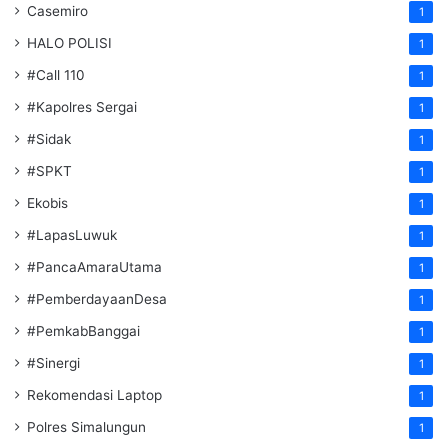
Casemiro
1
HALO POLISI
1
#Call 110
1
#Kapolres Sergai
1
#Sidak
1
#SPKT
1
Ekobis
1
#LapasLuwuk
1
#PancaAmaraUtama
1
#PemberdayaanDesa
1
#PemkabBanggai
1
#Sinergi
1
Rekomendasi Laptop
1
Polres Simalungun
1