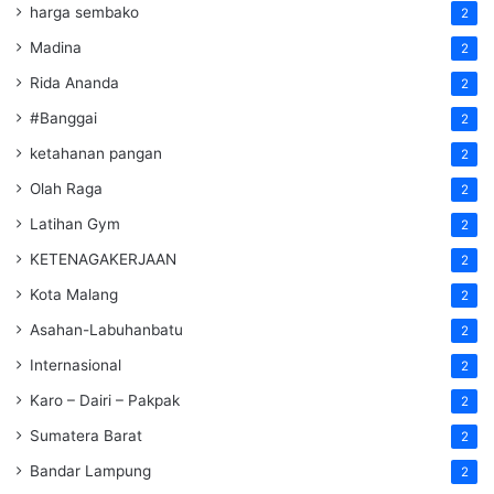
harga sembako
2
Madina
2
Rida Ananda
2
#Banggai
2
ketahanan pangan
2
Olah Raga
2
Latihan Gym
2
KETENAGAKERJAAN
2
Kota Malang
2
Asahan-Labuhanbatu
2
Internasional
2
Karo – Dairi – Pakpak
2
Sumatera Barat
2
Bandar Lampung
2