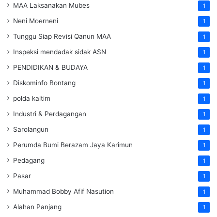
MAA Laksanakan Mubes
1
Neni Moerneni
1
Tunggu Siap Revisi Qanun MAA
1
Inspeksi mendadak
sidak
ASN
1
PENDIDIKAN & BUDAYA
1
Diskominfo Bontang
1
polda kaltim
1
Industri & Perdagangan
1
Sarolangun
1
Perumda Bumi Berazam Jaya Karimun
1
Pedagang
1
Pasar
1
Muhammad Bobby Afif Nasution
1
Alahan Panjang
1