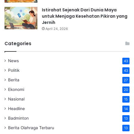
Istirahat Sejenak Dari Dunia Maya
untuk Menjaga Kesehatan Pikiran yang
Jernih
April 24, 2026
Categories
News
43
Politik
43
Berita
27
Ekonomi
20
Nasional
15
Headline
14
Badminton
13
Berita Olahraga Terbaru
13