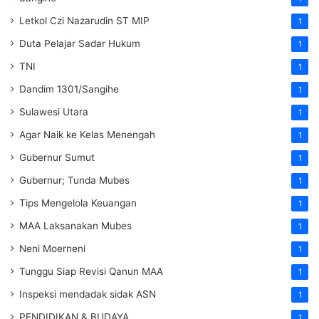
Letkol Czi Nazarudin ST MIP
1
Duta Pelajar Sadar Hukum
1
TNI
1
Dandim 1301/Sangihe
1
Sulawesi Utara
1
Agar Naik ke Kelas Menengah
1
Gubernur Sumut
1
Gubernur; Tunda Mubes
1
Tips Mengelola Keuangan
1
MAA Laksanakan Mubes
1
Neni Moerneni
1
Tunggu Siap Revisi Qanun MAA
1
Inspeksi mendadak
sidak
ASN
1
PENDIDIKAN & BUDAYA
1