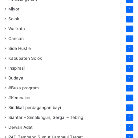
Miyor
1
Solok
1
Walikota
1
Cancan
1
Side Hustle
1
Kabupaten Solok
1
Inspirasi
1
Budaya
1
#Buka program
1
#Kemnaker
1
Sindikat perdagangan bayi
1
Siantar – Simalungun, Sergai – Tebing
1
Dewan Adat
1
PAD Tambang Sumut Lampaui Target
1