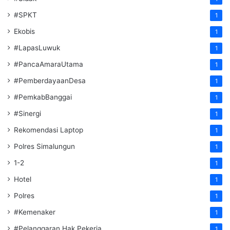
#SPKT
1
Ekobis
1
#LapasLuwuk
1
#PancaAmaraUtama
1
#PemberdayaanDesa
1
#PemkabBanggai
1
#Sinergi
1
Rekomendasi Laptop
1
Polres Simalungun
1
1-2
1
Hotel
1
Polres
1
#Kemenaker
1
#Pelanggaran Hak Pekerja
1