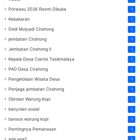
Porwasu 2026 Resmi Dibuka
1
Kebakaran
1
Dedi Mulyadi Cirahong
1
jembatan Cirahong
1
Jembatan Cirahong II
1
Kepala Desa Ciamis Tasikmalaya
1
PAD Desa Cirahong
1
Pengelolaan Wisata Desa
1
Penjaga jembatan Cirahong
1
Obrolan Warung Kopi
1
banyolan sosial
1
bansos warung kopi
1
Pentingnya Pemanasan
1
ada apa?
1