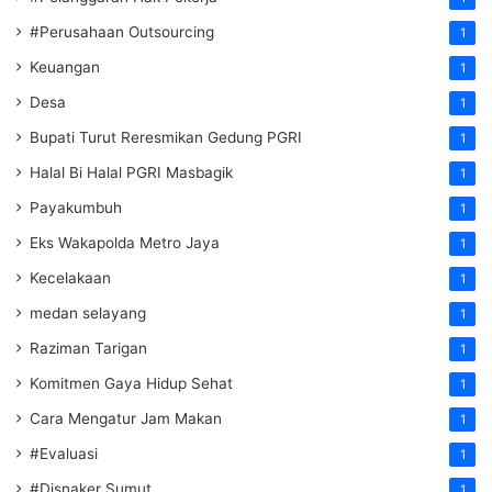
#Perusahaan Outsourcing
1
Keuangan
1
Desa
1
Bupati Turut Reresmikan Gedung PGRI
1
Halal Bi Halal PGRI Masbagik
1
Payakumbuh
1
Eks Wakapolda Metro Jaya
1
Kecelakaan
1
medan selayang
1
Raziman Tarigan
1
Komitmen Gaya Hidup Sehat
1
Cara Mengatur Jam Makan
1
#Evaluasi
1
#Disnaker Sumut
1