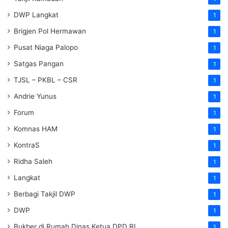
DWP Langkat
1
Brigjen Pol Hermawan
1
Pusat Niaga Palopo
1
Satgas Pangan
1
TJSL – PKBL – CSR
1
Andrie Yunus
1
Forum
1
Komnas HAM
1
KontraS
1
Ridha Saleh
1
Langkat
1
Berbagi Takjil DWP
1
DWP
1
Bukber di Rumah Dinas Ketua DPD RI
1