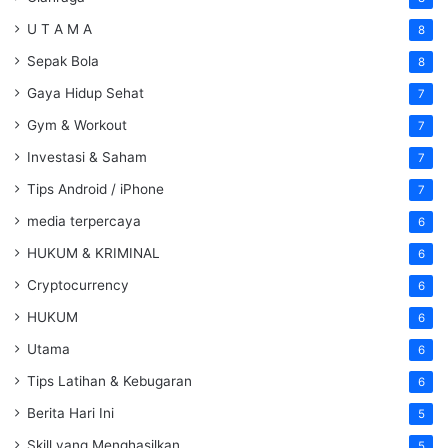
U T A M A
8
Sepak Bola
8
Gaya Hidup Sehat
7
Gym & Workout
7
Investasi & Saham
7
Tips Android / iPhone
7
media terpercaya
6
HUKUM & KRIMINAL
6
Cryptocurrency
6
HUKUM
6
Utama
6
Tips Latihan & Kebugaran
6
Berita Hari Ini
5
Skill yang Menghasilkan
5