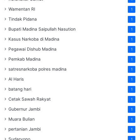
Wamentan RI
1
Tindak Pidana
1
Bupati Madina Saipullah Nasution
1
Kasus Narkoba di Madina
1
Pegawai Dishub Madina
1
Pemkab Madina
1
satresnarkoba polres madina
1
Al Haris
1
batang hari
1
Cetak Sawah Rakyat
1
Gubernur Jambi
1
Muara Bulian
1
pertanian Jambi
1
Sudaryono
1