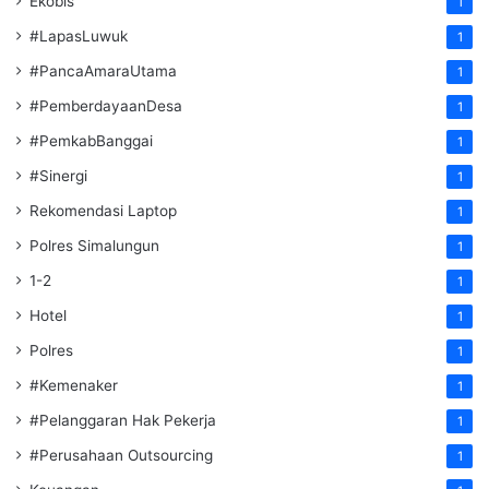
Ekobis
1
#LapasLuwuk
1
#PancaAmaraUtama
1
#PemberdayaanDesa
1
#PemkabBanggai
1
#Sinergi
1
Rekomendasi Laptop
1
Polres Simalungun
1
1-2
1
Hotel
1
Polres
1
#Kemenaker
1
#Pelanggaran Hak Pekerja
1
#Perusahaan Outsourcing
1