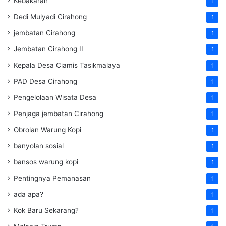
Kebakaran
1
Dedi Mulyadi Cirahong
1
jembatan Cirahong
1
Jembatan Cirahong II
1
Kepala Desa Ciamis Tasikmalaya
1
PAD Desa Cirahong
1
Pengelolaan Wisata Desa
1
Penjaga jembatan Cirahong
1
Obrolan Warung Kopi
1
banyolan sosial
1
bansos warung kopi
1
Pentingnya Pemanasan
1
ada apa?
1
Kok Baru Sekarang?
1