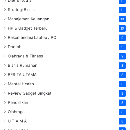
Diet & Nutrisi
11
Strategi Bisnis
11
Manajemen Keuangan
10
HP & Gadget Terbaru
10
Rekomendasi Laptop / PC
9
Daerah
9
Olahraga & Fitness
9
Bisnis Rumahan
8
BERITA UTAMA
8
Mental Health
8
Review Gadget Singkat
8
Pendidikan
8
Olahraga
8
U T A M A
8