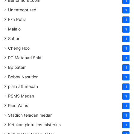
Beritamorut.com
1
Uncategorized
1
Eka Putra
1
Malalo
1
Sahur
1
Cheng Hoo
1
PT Matahari Sakti
1
Bp batam
1
Bobby Nasution
1
piala aff medan
1
PSMS Medan
1
Rico Waas
1
Stadion teladan medan
1
Ketukan pintu kos misterius
1