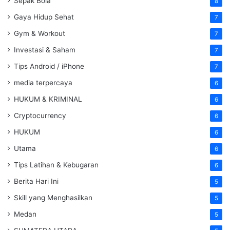
Sepak Bola
8
Gaya Hidup Sehat
7
Gym & Workout
7
Investasi & Saham
7
Tips Android / iPhone
7
media terpercaya
6
HUKUM & KRIMINAL
6
Cryptocurrency
6
HUKUM
6
Utama
6
Tips Latihan & Kebugaran
6
Berita Hari Ini
5
Skill yang Menghasilkan
5
Medan
5