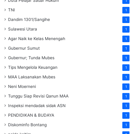
Duta Pelajar Sadar Hukum
1
TNI
1
Dandim 1301/Sangihe
1
Sulawesi Utara
1
Agar Naik ke Kelas Menengah
1
Gubernur Sumut
1
Gubernur; Tunda Mubes
1
Tips Mengelola Keuangan
1
MAA Laksanakan Mubes
1
Neni Moerneni
1
Tunggu Siap Revisi Qanun MAA
1
Inspeksi mendadak
sidak
ASN
1
PENDIDIKAN & BUDAYA
1
Diskominfo Bontang
1