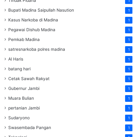
Tindak Pidana
1
Bupati Madina Saipullah Nasution
1
Kasus Narkoba di Madina
1
Pegawai Dishub Madina
1
Pemkab Madina
1
satresnarkoba polres madina
1
Al Haris
1
batang hari
1
Cetak Sawah Rakyat
1
Gubernur Jambi
1
Muara Bulian
1
pertanian Jambi
1
Sudaryono
1
Swasembada Pangan
1