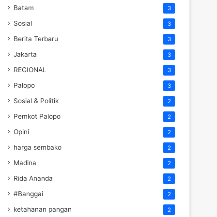
Batam
3
Sosial
3
Berita Terbaru
3
Jakarta
3
REGIONAL
3
Palopo
3
Sosial & Politik
2
Pemkot Palopo
2
Opini
2
harga sembako
2
Madina
2
Rida Ananda
2
#Banggai
2
ketahanan pangan
2