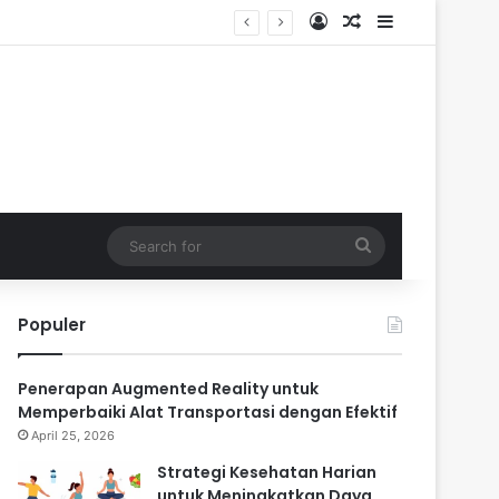
Log In
Random Article
Sidebar
Search
for
Populer
Penerapan Augmented Reality untuk
Memperbaiki Alat Transportasi dengan Efektif
April 25, 2026
Strategi Kesehatan Harian
untuk Meningkatkan Daya