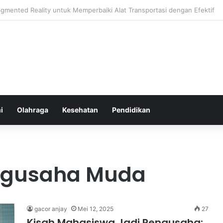
hatan Harian untuk Meningkatkan Daya Tahan Tubuh dalam Beraktivitas
i
Olahraga
Kesehatan
Pendidikan
engusaha Muda
gacor anjay
Mei 12, 2025
27
Kisah Mahasiswa Jadi Pengusaha: