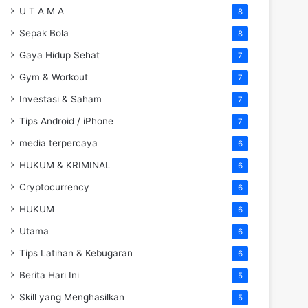
U T A M A
8
Sepak Bola
8
Gaya Hidup Sehat
7
Gym & Workout
7
Investasi & Saham
7
Tips Android / iPhone
7
media terpercaya
6
HUKUM & KRIMINAL
6
Cryptocurrency
6
HUKUM
6
Utama
6
Tips Latihan & Kebugaran
6
Berita Hari Ini
5
Skill yang Menghasilkan
5