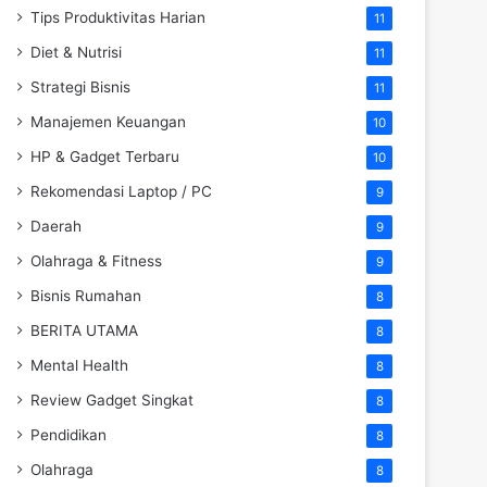
Tips Produktivitas Harian
11
Diet & Nutrisi
11
Strategi Bisnis
11
Manajemen Keuangan
10
HP & Gadget Terbaru
10
Rekomendasi Laptop / PC
9
Daerah
9
Olahraga & Fitness
9
Bisnis Rumahan
8
BERITA UTAMA
8
Mental Health
8
Review Gadget Singkat
8
Pendidikan
8
Olahraga
8