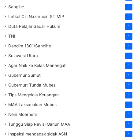
Sangihe
1
Letkol Czi Nazarudin ST MIP
1
Duta Pelajar Sadar Hukum
1
TNI
1
Dandim 1301/Sangihe
1
Sulawesi Utara
1
Agar Naik ke Kelas Menengah
1
Gubernur Sumut
1
Gubernur; Tunda Mubes
1
Tips Mengelola Keuangan
1
MAA Laksanakan Mubes
1
Neni Moerneni
1
Tunggu Siap Revisi Qanun MAA
1
Inspeksi mendadak
sidak
ASN
1