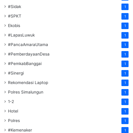
#Sidak
1
#SPKT
1
Ekobis
1
#LapasLuwuk
1
#PancaAmaraUtama
1
#PemberdayaanDesa
1
#PemkabBanggai
1
#Sinergi
1
Rekomendasi Laptop
1
Polres Simalungun
1
1-2
1
Hotel
1
Polres
1
#Kemenaker
1