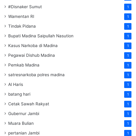
#Disnaker Sumut
1
Wamentan RI
1
Tindak Pidana
1
Bupati Madina Saipullah Nasution
1
Kasus Narkoba di Madina
1
Pegawai Dishub Madina
1
Pemkab Madina
1
satresnarkoba polres madina
1
Al Haris
1
batang hari
1
Cetak Sawah Rakyat
1
Gubernur Jambi
1
Muara Bulian
1
pertanian Jambi
1