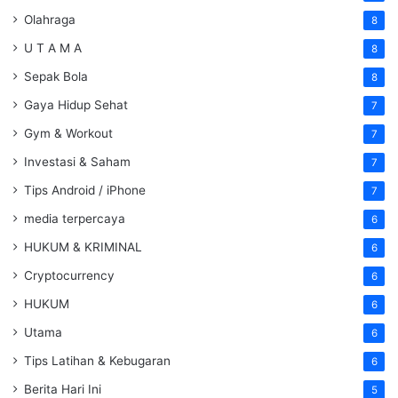
Olahraga
8
U T A M A
8
Sepak Bola
8
Gaya Hidup Sehat
7
Gym & Workout
7
Investasi & Saham
7
Tips Android / iPhone
7
media terpercaya
6
HUKUM & KRIMINAL
6
Cryptocurrency
6
HUKUM
6
Utama
6
Tips Latihan & Kebugaran
6
Berita Hari Ini
5