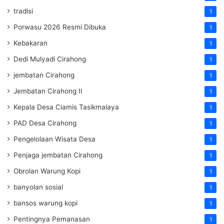
tradisi
1
Porwasu 2026 Resmi Dibuka
1
Kebakaran
1
Dedi Mulyadi Cirahong
1
jembatan Cirahong
1
Jembatan Cirahong II
1
Kepala Desa Ciamis Tasikmalaya
1
PAD Desa Cirahong
1
Pengelolaan Wisata Desa
1
Penjaga jembatan Cirahong
1
Obrolan Warung Kopi
1
banyolan sosial
1
bansos warung kopi
1
Pentingnya Pemanasan
1