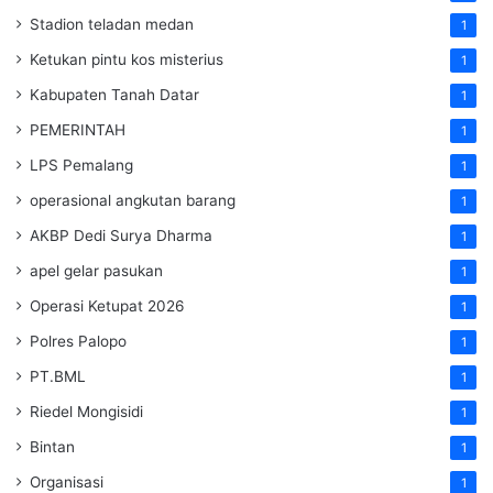
Stadion teladan medan
1
Ketukan pintu kos misterius
1
Kabupaten Tanah Datar
1
PEMERINTAH
1
LPS Pemalang
1
operasional angkutan barang
1
AKBP Dedi Surya Dharma
1
apel gelar pasukan
1
Operasi Ketupat 2026
1
Polres Palopo
1
PT.BML
1
Riedel Mongisidi
1
Bintan
1
Organisasi
1