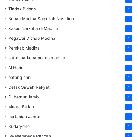
Tindak Pidana
1
Bupati Madina Saipullah Nasution
1
Kasus Narkoba di Madina
1
Pegawai Dishub Madina
1
Pemkab Madina
1
satresnarkoba polres madina
1
Al Haris
1
batang hari
1
Cetak Sawah Rakyat
1
Gubernur Jambi
1
Muara Bulian
1
pertanian Jambi
1
Sudaryono
1
Swasembada Pangan
1