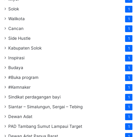
Solok
1
Walikota
1
Cancan
1
Side Hustle
1
Kabupaten Solok
1
Inspirasi
1
Budaya
1
#Buka program
1
#Kemnaker
1
Sindikat perdagangan bayi
1
Siantar – Simalungun, Sergai – Tebing
1
Dewan Adat
1
PAD Tambang Sumut Lampaui Target
1
Dewan Adat Papua Barat
1