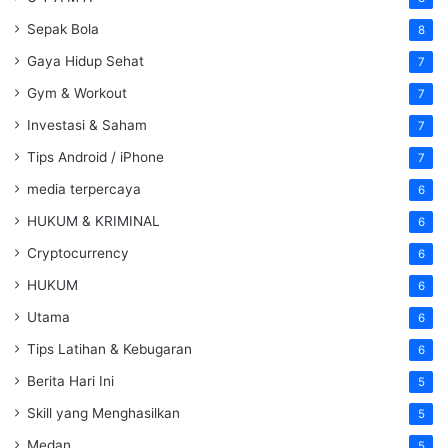
Sepak Bola
8
Gaya Hidup Sehat
7
Gym & Workout
7
Investasi & Saham
7
Tips Android / iPhone
7
media terpercaya
6
HUKUM & KRIMINAL
6
Cryptocurrency
6
HUKUM
6
Utama
6
Tips Latihan & Kebugaran
6
Berita Hari Ini
5
Skill yang Menghasilkan
5
Medan
5