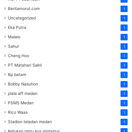
Beritamorut.com
1
Uncategorized
1
Eka Putra
1
Malalo
1
Sahur
1
Cheng Hoo
1
PT Matahari Sakti
1
Bp batam
1
Bobby Nasution
1
piala aff medan
1
PSMS Medan
1
Rico Waas
1
Stadion teladan medan
1
Ketukan pintu kos misterius
1