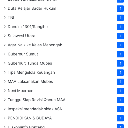
Duta Pelajar Sadar Hukum
1
TNI
1
Dandim 1301/Sangihe
1
Sulawesi Utara
1
Agar Naik ke Kelas Menengah
1
Gubernur Sumut
1
Gubernur; Tunda Mubes
1
Tips Mengelola Keuangan
1
MAA Laksanakan Mubes
1
Neni Moerneni
1
Tunggu Siap Revisi Qanun MAA
1
Inspeksi mendadak
sidak
ASN
1
PENDIDIKAN & BUDAYA
1
Diskominfo Bontang
1