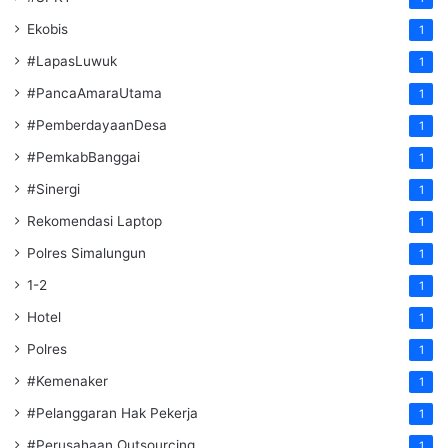
Ekobis
1
#LapasLuwuk
1
#PancaAmaraUtama
1
#PemberdayaanDesa
1
#PemkabBanggai
1
#Sinergi
1
Rekomendasi Laptop
1
Polres Simalungun
1
1-2
1
Hotel
1
Polres
1
#Kemenaker
1
#Pelanggaran Hak Pekerja
1
#Perusahaan Outsourcing
1