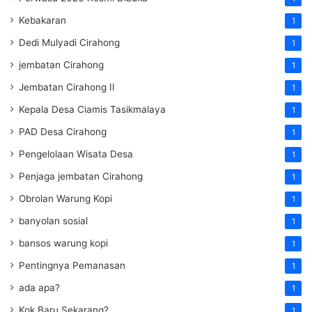
Kebakaran
1
Dedi Mulyadi Cirahong
1
jembatan Cirahong
1
Jembatan Cirahong II
1
Kepala Desa Ciamis Tasikmalaya
1
PAD Desa Cirahong
1
Pengelolaan Wisata Desa
1
Penjaga jembatan Cirahong
1
Obrolan Warung Kopi
1
banyolan sosial
1
bansos warung kopi
1
Pentingnya Pemanasan
1
ada apa?
1
Kok Baru Sekarang?
1