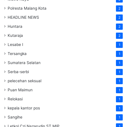
Polresta Malang Kota
2
HEADLINE NEWS
2
Huntara
2
Kutaraja
2
Lesabe I
1
Tersangka
1
Sumatera Selatan
1
Serba-serbi
1
pelecehan seksual
1
Puan Maimun
1
Relokasi
1
kepala kantor pos
1
Sangihe
1
Letkol Czi Nazarudin ST MIP
1