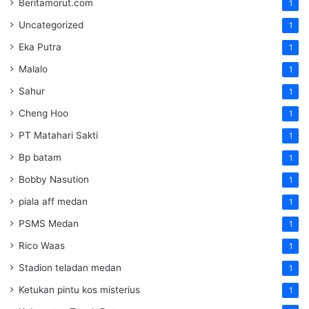
Beritamorut.com
1
Uncategorized
1
Eka Putra
1
Malalo
1
Sahur
1
Cheng Hoo
1
PT Matahari Sakti
1
Bp batam
1
Bobby Nasution
1
piala aff medan
1
PSMS Medan
1
Rico Waas
1
Stadion teladan medan
1
Ketukan pintu kos misterius
1