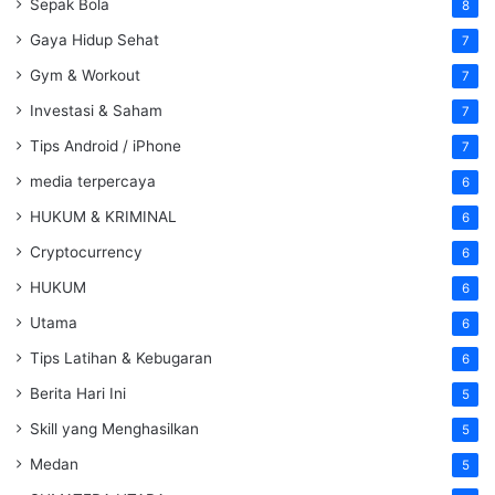
Sepak Bola
8
Gaya Hidup Sehat
7
Gym & Workout
7
Investasi & Saham
7
Tips Android / iPhone
7
media terpercaya
6
HUKUM & KRIMINAL
6
Cryptocurrency
6
HUKUM
6
Utama
6
Tips Latihan & Kebugaran
6
Berita Hari Ini
5
Skill yang Menghasilkan
5
Medan
5