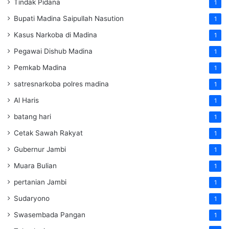
Tindak Pidana
1
Bupati Madina Saipullah Nasution
1
Kasus Narkoba di Madina
1
Pegawai Dishub Madina
1
Pemkab Madina
1
satresnarkoba polres madina
1
Al Haris
1
batang hari
1
Cetak Sawah Rakyat
1
Gubernur Jambi
1
Muara Bulian
1
pertanian Jambi
1
Sudaryono
1
Swasembada Pangan
1