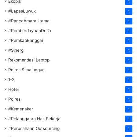
Ekobis
1
#LapasLuwuk
1
#PancaAmaraUtama
1
#PemberdayaanDesa
1
#PemkabBanggai
1
#Sinergi
1
Rekomendasi Laptop
1
Polres Simalungun
1
1-2
1
Hotel
1
Polres
1
#Kemenaker
1
#Pelanggaran Hak Pekerja
1
#Perusahaan Outsourcing
1