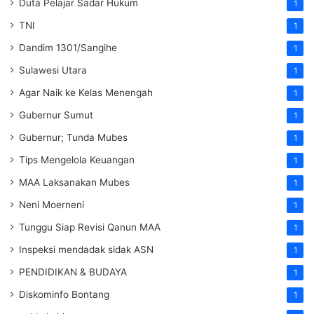
Duta Pelajar Sadar Hukum
1
TNI
1
Dandim 1301/Sangihe
1
Sulawesi Utara
1
Agar Naik ke Kelas Menengah
1
Gubernur Sumut
1
Gubernur; Tunda Mubes
1
Tips Mengelola Keuangan
1
MAA Laksanakan Mubes
1
Neni Moerneni
1
Tunggu Siap Revisi Qanun MAA
1
Inspeksi mendadak
sidak
ASN
1
PENDIDIKAN & BUDAYA
1
Diskominfo Bontang
1