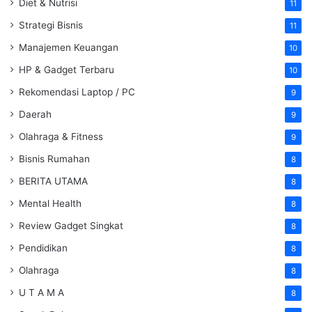
Diet & Nutrisi
11
Strategi Bisnis
11
Manajemen Keuangan
10
HP & Gadget Terbaru
10
Rekomendasi Laptop / PC
9
Daerah
9
Olahraga & Fitness
9
Bisnis Rumahan
8
BERITA UTAMA
8
Mental Health
8
Review Gadget Singkat
8
Pendidikan
8
Olahraga
8
U T A M A
8