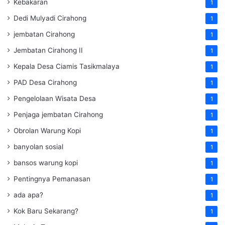
Kebakaran
1
Dedi Mulyadi Cirahong
1
jembatan Cirahong
1
Jembatan Cirahong II
1
Kepala Desa Ciamis Tasikmalaya
1
PAD Desa Cirahong
1
Pengelolaan Wisata Desa
1
Penjaga jembatan Cirahong
1
Obrolan Warung Kopi
1
banyolan sosial
1
bansos warung kopi
1
Pentingnya Pemanasan
1
ada apa?
1
Kok Baru Sekarang?
1