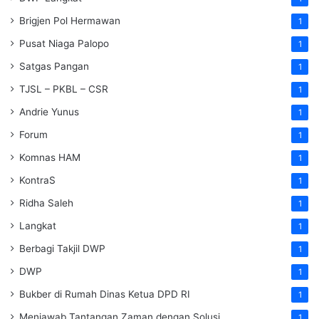
Brigjen Pol Hermawan
1
Pusat Niaga Palopo
1
Satgas Pangan
1
TJSL – PKBL – CSR
1
Andrie Yunus
1
Forum
1
Komnas HAM
1
KontraS
1
Ridha Saleh
1
Langkat
1
Berbagi Takjil DWP
1
DWP
1
Bukber di Rumah Dinas Ketua DPD RI
1
Menjawab Tantangan Zaman dengan Solusi
1