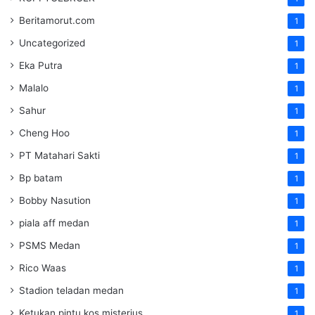
Beritamorut.com
1
Uncategorized
1
Eka Putra
1
Malalo
1
Sahur
1
Cheng Hoo
1
PT Matahari Sakti
1
Bp batam
1
Bobby Nasution
1
piala aff medan
1
PSMS Medan
1
Rico Waas
1
Stadion teladan medan
1
Ketukan pintu kos misterius
1