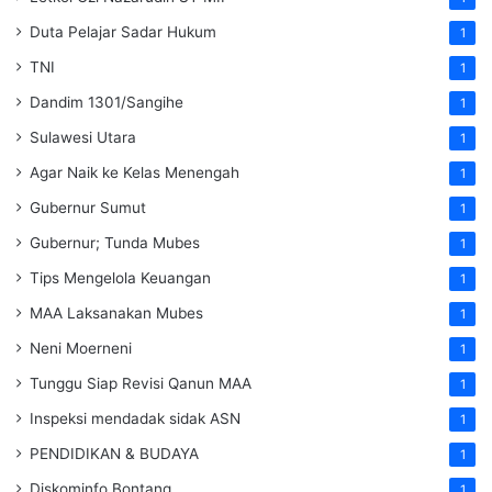
Duta Pelajar Sadar Hukum
1
TNI
1
Dandim 1301/Sangihe
1
Sulawesi Utara
1
Agar Naik ke Kelas Menengah
1
Gubernur Sumut
1
Gubernur; Tunda Mubes
1
Tips Mengelola Keuangan
1
MAA Laksanakan Mubes
1
Neni Moerneni
1
Tunggu Siap Revisi Qanun MAA
1
Inspeksi mendadak
sidak
ASN
1
PENDIDIKAN & BUDAYA
1
Diskominfo Bontang
1