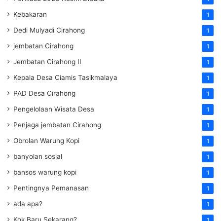
Kebakaran
1
Dedi Mulyadi Cirahong
1
jembatan Cirahong
1
Jembatan Cirahong II
1
Kepala Desa Ciamis Tasikmalaya
1
PAD Desa Cirahong
1
Pengelolaan Wisata Desa
1
Penjaga jembatan Cirahong
1
Obrolan Warung Kopi
1
banyolan sosial
1
bansos warung kopi
1
Pentingnya Pemanasan
1
ada apa?
1
Kok Baru Sekarang?
1