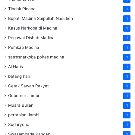
Tindak Pidana
1
Bupati Madina Saipullah Nasution
1
Kasus Narkoba di Madina
1
Pegawai Dishub Madina
1
Pemkab Madina
1
satresnarkoba polres madina
1
Al Haris
1
batang hari
1
Cetak Sawah Rakyat
1
Gubernur Jambi
1
Muara Bulian
1
pertanian Jambi
1
Sudaryono
1
Swasembada Pangan
1