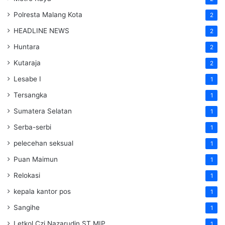
Polresta Malang Kota
2
HEADLINE NEWS
2
Huntara
2
Kutaraja
2
Lesabe I
1
Tersangka
1
Sumatera Selatan
1
Serba-serbi
1
pelecehan seksual
1
Puan Maimun
1
Relokasi
1
kepala kantor pos
1
Sangihe
1
Letkol Czi Nazarudin ST MIP
1