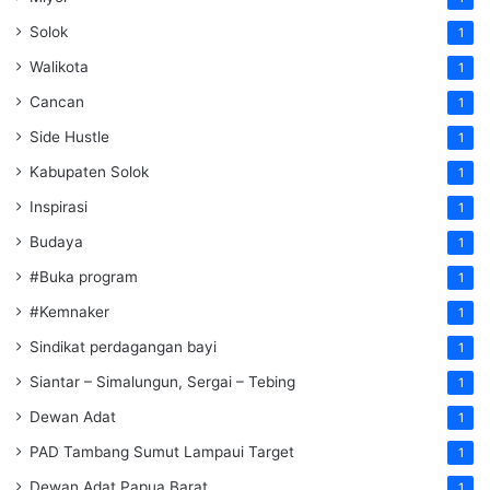
Solok
1
Walikota
1
Cancan
1
Side Hustle
1
Kabupaten Solok
1
Inspirasi
1
Budaya
1
#Buka program
1
#Kemnaker
1
Sindikat perdagangan bayi
1
Siantar – Simalungun, Sergai – Tebing
1
Dewan Adat
1
PAD Tambang Sumut Lampaui Target
1
Dewan Adat Papua Barat
1