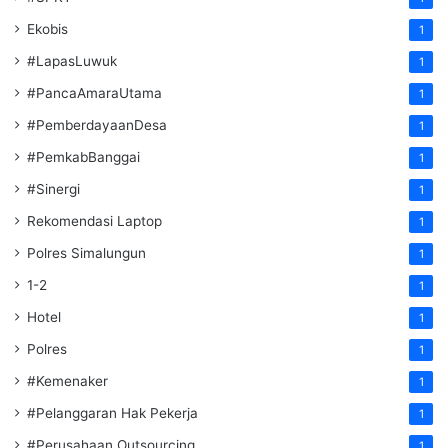
Ekobis
1
#LapasLuwuk
1
#PancaAmaraUtama
1
#PemberdayaanDesa
1
#PemkabBanggai
1
#Sinergi
1
Rekomendasi Laptop
1
Polres Simalungun
1
1-2
1
Hotel
1
Polres
1
#Kemenaker
1
#Pelanggaran Hak Pekerja
1
#Perusahaan Outsourcing
1