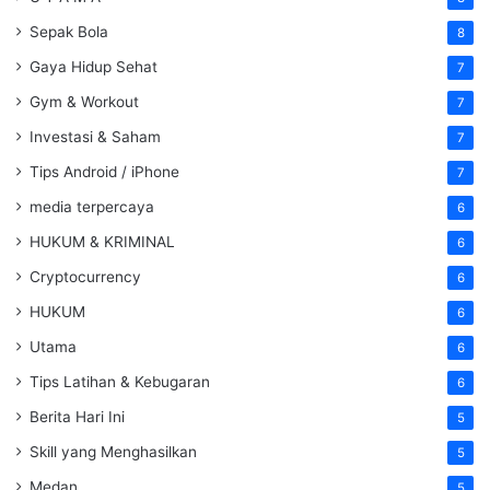
Sepak Bola
8
Gaya Hidup Sehat
7
Gym & Workout
7
Investasi & Saham
7
Tips Android / iPhone
7
media terpercaya
6
HUKUM & KRIMINAL
6
Cryptocurrency
6
HUKUM
6
Utama
6
Tips Latihan & Kebugaran
6
Berita Hari Ini
5
Skill yang Menghasilkan
5
Medan
5