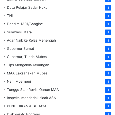
Duta Pelajar Sadar Hukum
1
TNI
1
Dandim 1301/Sangihe
1
Sulawesi Utara
1
Agar Naik ke Kelas Menengah
1
Gubernur Sumut
1
Gubernur; Tunda Mubes
1
Tips Mengelola Keuangan
1
MAA Laksanakan Mubes
1
Neni Moerneni
1
Tunggu Siap Revisi Qanun MAA
1
Inspeksi mendadak
sidak
ASN
1
PENDIDIKAN & BUDAYA
1
Diskominfo Bontang
1