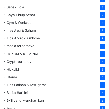
Sepak Bola
8
Gaya Hidup Sehat
7
Gym & Workout
7
Investasi & Saham
7
Tips Android / iPhone
7
media terpercaya
6
HUKUM & KRIMINAL
6
Cryptocurrency
6
HUKUM
6
Utama
6
Tips Latihan & Kebugaran
6
Berita Hari Ini
5
Skill yang Menghasilkan
5
Medan
5