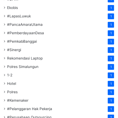
Ekobis
1
#LapasLuwuk
1
#PancaAmaraUtama
1
#PemberdayaanDesa
1
#PemkabBanggai
1
#Sinergi
1
Rekomendasi Laptop
1
Polres Simalungun
1
1-2
1
Hotel
1
Polres
1
#Kemenaker
1
#Pelanggaran Hak Pekerja
1
#Perusahaan Outsourcing
1