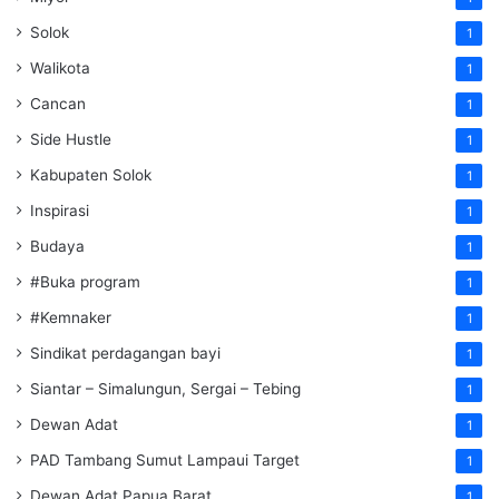
Solok
1
Walikota
1
Cancan
1
Side Hustle
1
Kabupaten Solok
1
Inspirasi
1
Budaya
1
#Buka program
1
#Kemnaker
1
Sindikat perdagangan bayi
1
Siantar – Simalungun, Sergai – Tebing
1
Dewan Adat
1
PAD Tambang Sumut Lampaui Target
1
Dewan Adat Papua Barat
1