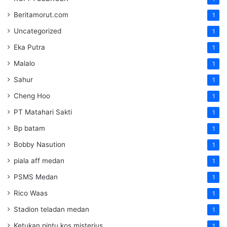
Beritamorut.com
1
Uncategorized
1
Eka Putra
1
Malalo
1
Sahur
1
Cheng Hoo
1
PT Matahari Sakti
1
Bp batam
1
Bobby Nasution
1
piala aff medan
1
PSMS Medan
1
Rico Waas
1
Stadion teladan medan
1
Ketukan pintu kos misterius
1