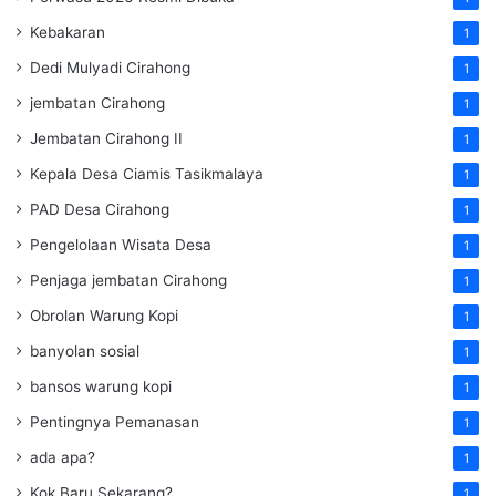
Kebakaran
1
Dedi Mulyadi Cirahong
1
jembatan Cirahong
1
Jembatan Cirahong II
1
Kepala Desa Ciamis Tasikmalaya
1
PAD Desa Cirahong
1
Pengelolaan Wisata Desa
1
Penjaga jembatan Cirahong
1
Obrolan Warung Kopi
1
banyolan sosial
1
bansos warung kopi
1
Pentingnya Pemanasan
1
ada apa?
1
Kok Baru Sekarang?
1