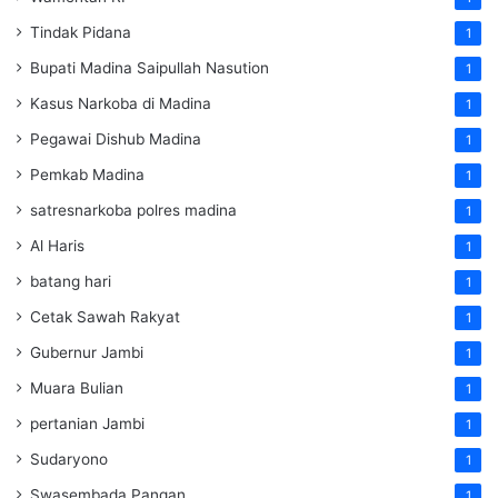
Tindak Pidana
1
Bupati Madina Saipullah Nasution
1
Kasus Narkoba di Madina
1
Pegawai Dishub Madina
1
Pemkab Madina
1
satresnarkoba polres madina
1
Al Haris
1
batang hari
1
Cetak Sawah Rakyat
1
Gubernur Jambi
1
Muara Bulian
1
pertanian Jambi
1
Sudaryono
1
Swasembada Pangan
1