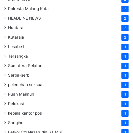
Polresta Malang Kota
2
HEADLINE NEWS
2
Huntara
2
Kutaraja
2
Lesabe I
1
Tersangka
1
Sumatera Selatan
1
Serba-serbi
1
pelecehan seksual
1
Puan Maimun
1
Relokasi
1
kepala kantor pos
1
Sangihe
1
Letkol Czi Nazarudin ST MIP
1