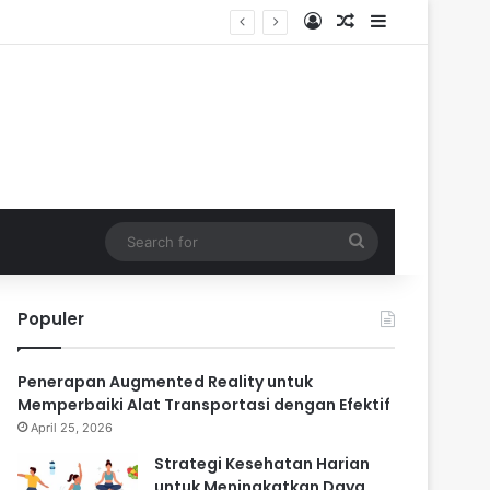
Log In
Random Article
Sidebar
Search
for
Populer
Penerapan Augmented Reality untuk
Memperbaiki Alat Transportasi dengan Efektif
April 25, 2026
Strategi Kesehatan Harian
untuk Meningkatkan Daya