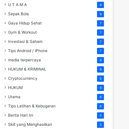
U T A M A
8
Sepak Bola
8
Gaya Hidup Sehat
7
Gym & Workout
7
Investasi & Saham
7
Tips Android / iPhone
7
media terpercaya
6
HUKUM & KRIMINAL
6
Cryptocurrency
6
HUKUM
6
Utama
6
Tips Latihan & Kebugaran
6
Berita Hari Ini
5
Skill yang Menghasilkan
5