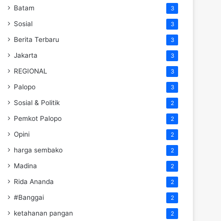
Batam
3
Sosial
3
Berita Terbaru
3
Jakarta
3
REGIONAL
3
Palopo
3
Sosial & Politik
2
Pemkot Palopo
2
Opini
2
harga sembako
2
Madina
2
Rida Ananda
2
#Banggai
2
ketahanan pangan
2