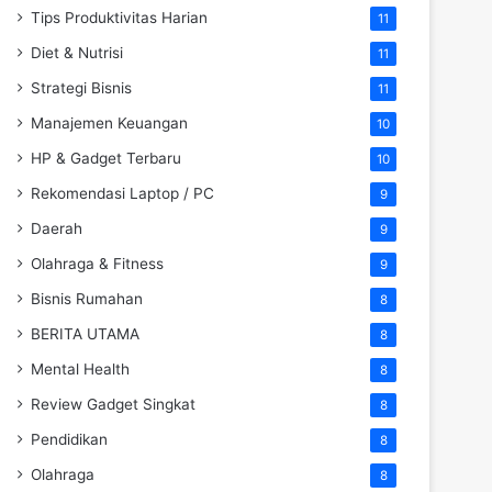
Tips Produktivitas Harian
11
Diet & Nutrisi
11
Strategi Bisnis
11
Manajemen Keuangan
10
HP & Gadget Terbaru
10
Rekomendasi Laptop / PC
9
Daerah
9
Olahraga & Fitness
9
Bisnis Rumahan
8
BERITA UTAMA
8
Mental Health
8
Review Gadget Singkat
8
Pendidikan
8
Olahraga
8