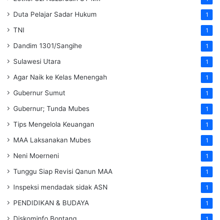
Duta Pelajar Sadar Hukum
1
TNI
1
Dandim 1301/Sangihe
1
Sulawesi Utara
1
Agar Naik ke Kelas Menengah
1
Gubernur Sumut
1
Gubernur; Tunda Mubes
1
Tips Mengelola Keuangan
1
MAA Laksanakan Mubes
1
Neni Moerneni
1
Tunggu Siap Revisi Qanun MAA
1
Inspeksi mendadak
sidak
ASN
1
PENDIDIKAN & BUDAYA
1
Diskominfo Bontang
1