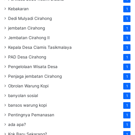
Kebakaran
1
Dedi Mulyadi Cirahong
1
jembatan Cirahong
1
Jembatan Cirahong II
1
Kepala Desa Ciamis Tasikmalaya
1
PAD Desa Cirahong
1
Pengelolaan Wisata Desa
1
Penjaga jembatan Cirahong
1
Obrolan Warung Kopi
1
banyolan sosial
1
bansos warung kopi
1
Pentingnya Pemanasan
1
ada apa?
1
Kok Baru Sekarang?
1