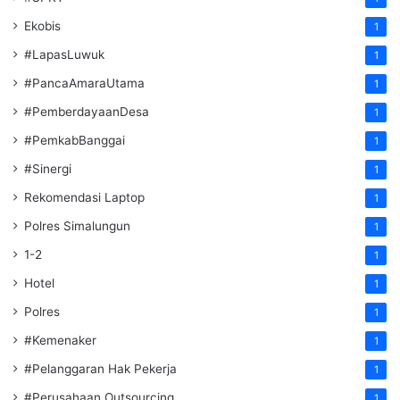
Ekobis
1
#LapasLuwuk
1
#PancaAmaraUtama
1
#PemberdayaanDesa
1
#PemkabBanggai
1
#Sinergi
1
Rekomendasi Laptop
1
Polres Simalungun
1
1-2
1
Hotel
1
Polres
1
#Kemenaker
1
#Pelanggaran Hak Pekerja
1
#Perusahaan Outsourcing
1