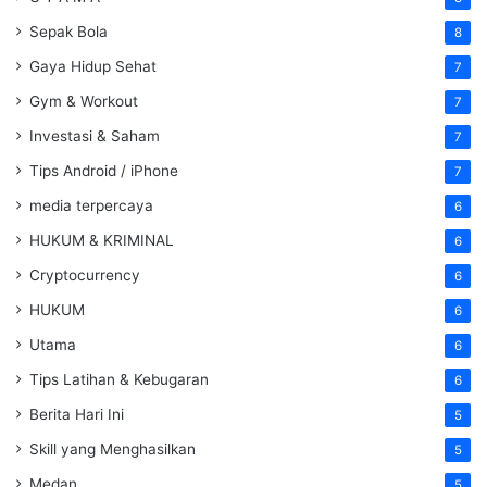
Sepak Bola
8
Gaya Hidup Sehat
7
Gym & Workout
7
Investasi & Saham
7
Tips Android / iPhone
7
media terpercaya
6
HUKUM & KRIMINAL
6
Cryptocurrency
6
HUKUM
6
Utama
6
Tips Latihan & Kebugaran
6
Berita Hari Ini
5
Skill yang Menghasilkan
5
Medan
5