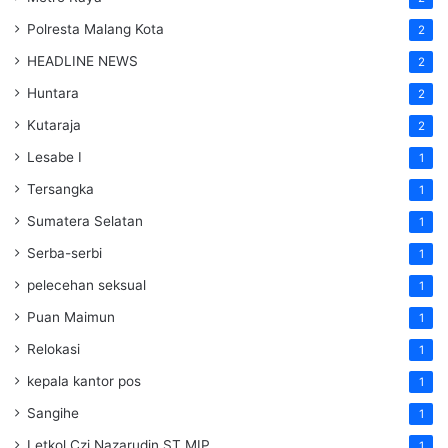
Polresta Malang Kota
2
HEADLINE NEWS
2
Huntara
2
Kutaraja
2
Lesabe I
1
Tersangka
1
Sumatera Selatan
1
Serba-serbi
1
pelecehan seksual
1
Puan Maimun
1
Relokasi
1
kepala kantor pos
1
Sangihe
1
Letkol Czi Nazarudin ST MIP
1