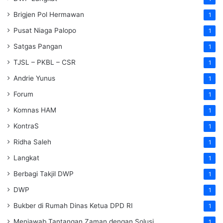
Brigjen Pol Hermawan
1
Pusat Niaga Palopo
1
Satgas Pangan
1
TJSL – PKBL – CSR
1
Andrie Yunus
1
Forum
1
Komnas HAM
1
KontraS
1
Ridha Saleh
1
Langkat
1
Berbagi Takjil DWP
1
DWP
1
Bukber di Rumah Dinas Ketua DPD RI
1
Menjawab Tantangan Zaman dengan Solusi
1