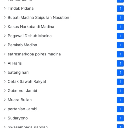
Tindak Pidana
1
Bupati Madina Saipullah Nasution
1
Kasus Narkoba di Madina
1
Pegawai Dishub Madina
1
Pemkab Madina
1
satresnarkoba polres madina
1
Al Haris
1
batang hari
1
Cetak Sawah Rakyat
1
Gubernur Jambi
1
Muara Bulian
1
pertanian Jambi
1
Sudaryono
1
Swasembada Pangan
1