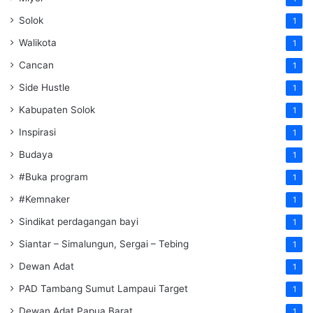
Solok
1
Walikota
1
Cancan
1
Side Hustle
1
Kabupaten Solok
1
Inspirasi
1
Budaya
1
#Buka program
1
#Kemnaker
1
Sindikat perdagangan bayi
1
Siantar – Simalungun, Sergai – Tebing
1
Dewan Adat
1
PAD Tambang Sumut Lampaui Target
1
Dewan Adat Papua Barat
1