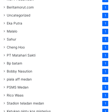
Beritamorut.com
1
Uncategorized
1
Eka Putra
1
Malalo
1
Sahur
1
Cheng Hoo
1
PT Matahari Sakti
1
Bp batam
1
Bobby Nasution
1
piala aff medan
1
PSMS Medan
1
Rico Waas
1
Stadion teladan medan
1
Ketukan pintu kos misterius
1