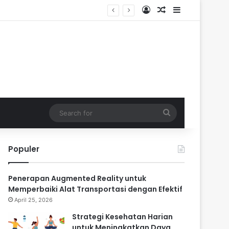
Log In
Random Article
Sidebar
Search
for
Populer
Penerapan Augmented Reality untuk
Memperbaiki Alat Transportasi dengan Efektif
April 25, 2026
Strategi Kesehatan Harian
untuk Meningkatkan Daya