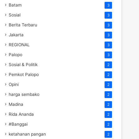
Batam
3
Sosial
3
Berita Terbaru
3
Jakarta
3
REGIONAL
3
Palopo
3
Sosial & Politik
2
Pemkot Palopo
2
Opini
2
harga sembako
2
Madina
2
Rida Ananda
2
#Banggai
2
ketahanan pangan
2