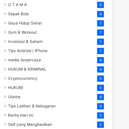
U T A M A
8
Sepak Bola
8
Gaya Hidup Sehat
7
Gym & Workout
7
Investasi & Saham
7
Tips Android / iPhone
7
media terpercaya
6
HUKUM & KRIMINAL
6
Cryptocurrency
6
HUKUM
6
Utama
6
Tips Latihan & Kebugaran
6
Berita Hari Ini
5
Skill yang Menghasilkan
5