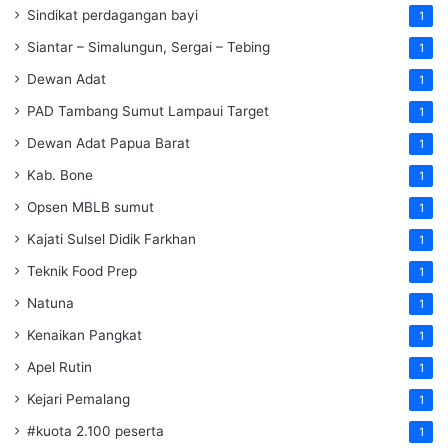
Sindikat perdagangan bayi
1
Siantar – Simalungun, Sergai – Tebing
1
Dewan Adat
1
PAD Tambang Sumut Lampaui Target
1
Dewan Adat Papua Barat
1
Kab. Bone
1
Opsen MBLB sumut
1
Kajati Sulsel Didik Farkhan
1
Teknik Food Prep
1
Natuna
1
Kenaikan Pangkat
1
Apel Rutin
1
Kejari Pemalang
1
#kuota 2.100 peserta
1