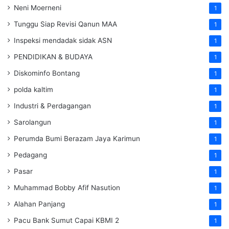
Neni Moerneni
1
Tunggu Siap Revisi Qanun MAA
1
Inspeksi mendadak
sidak
ASN
1
PENDIDIKAN & BUDAYA
1
Diskominfo Bontang
1
polda kaltim
1
Industri & Perdagangan
1
Sarolangun
1
Perumda Bumi Berazam Jaya Karimun
1
Pedagang
1
Pasar
1
Muhammad Bobby Afif Nasution
1
Alahan Panjang
1
Pacu Bank Sumut Capai KBMI 2
1