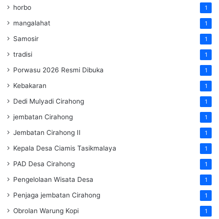
horbo
1
mangalahat
1
Samosir
1
tradisi
1
Porwasu 2026 Resmi Dibuka
1
Kebakaran
1
Dedi Mulyadi Cirahong
1
jembatan Cirahong
1
Jembatan Cirahong II
1
Kepala Desa Ciamis Tasikmalaya
1
PAD Desa Cirahong
1
Pengelolaan Wisata Desa
1
Penjaga jembatan Cirahong
1
Obrolan Warung Kopi
1