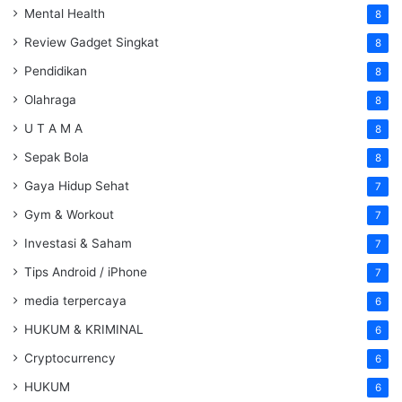
Mental Health
8
Review Gadget Singkat
8
Pendidikan
8
Olahraga
8
U T A M A
8
Sepak Bola
8
Gaya Hidup Sehat
7
Gym & Workout
7
Investasi & Saham
7
Tips Android / iPhone
7
media terpercaya
6
HUKUM & KRIMINAL
6
Cryptocurrency
6
HUKUM
6