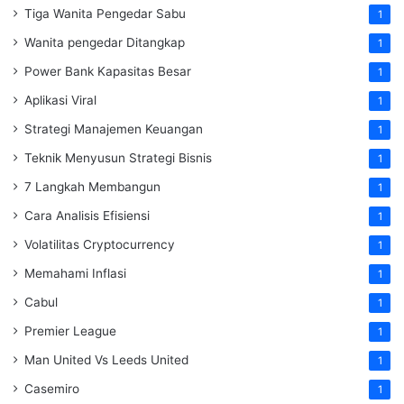
Tiga Wanita Pengedar Sabu
1
Wanita pengedar Ditangkap
1
Power Bank Kapasitas Besar
1
Aplikasi Viral
1
Strategi Manajemen Keuangan
1
Teknik Menyusun Strategi Bisnis
1
7 Langkah Membangun
1
Cara Analisis Efisiensi
1
Volatilitas Cryptocurrency
1
Memahami Inflasi
1
Cabul
1
Premier League
1
Man United Vs Leeds United
1
Casemiro
1