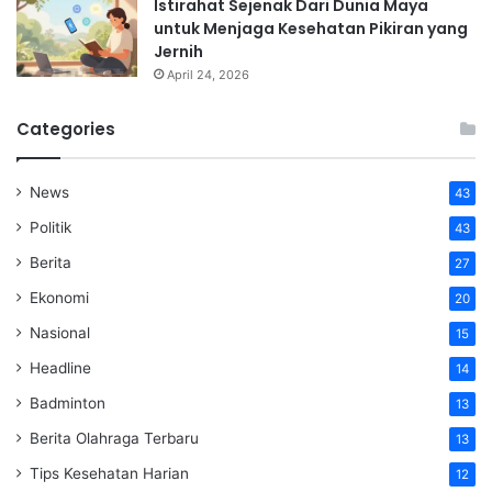
Istirahat Sejenak Dari Dunia Maya
untuk Menjaga Kesehatan Pikiran yang
Jernih
April 24, 2026
Categories
News
43
Politik
43
Berita
27
Ekonomi
20
Nasional
15
Headline
14
Badminton
13
Berita Olahraga Terbaru
13
Tips Kesehatan Harian
12