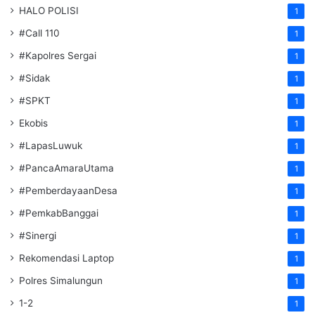
HALO POLISI
1
#Call 110
1
#Kapolres Sergai
1
#Sidak
1
#SPKT
1
Ekobis
1
#LapasLuwuk
1
#PancaAmaraUtama
1
#PemberdayaanDesa
1
#PemkabBanggai
1
#Sinergi
1
Rekomendasi Laptop
1
Polres Simalungun
1
1-2
1