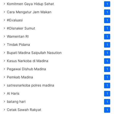
Komitmen Gaya Hidup Sehat
1
Cara Mengatur Jam Makan
1
#Evaluasi
1
#Disnaker Sumut
1
Wamentan RI
1
Tindak Pidana
1
Bupati Madina Saipullah Nasution
1
Kasus Narkoba di Madina
1
Pegawai Dishub Madina
1
Pemkab Madina
1
satresnarkoba polres madina
1
Al Haris
1
batang hari
1
Cetak Sawah Rakyat
1