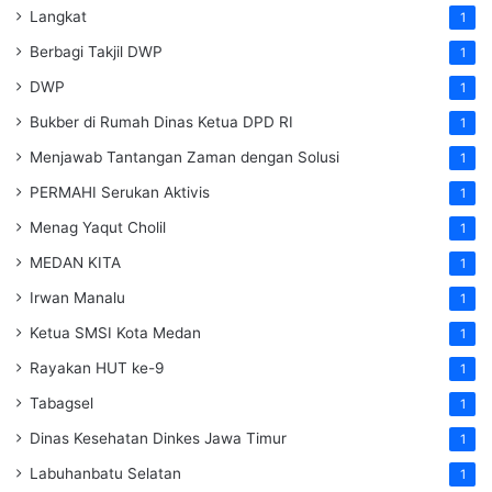
Langkat
1
Berbagi Takjil DWP
1
DWP
1
Bukber di Rumah Dinas Ketua DPD RI
1
Menjawab Tantangan Zaman dengan Solusi
1
PERMAHI Serukan Aktivis
1
Menag Yaqut Cholil
1
MEDAN KITA
1
Irwan Manalu
1
Ketua SMSI Kota Medan
1
Rayakan HUT ke-9
1
Tabagsel
1
Dinas Kesehatan
Dinkes
Jawa Timur
1
Labuhanbatu Selatan
1