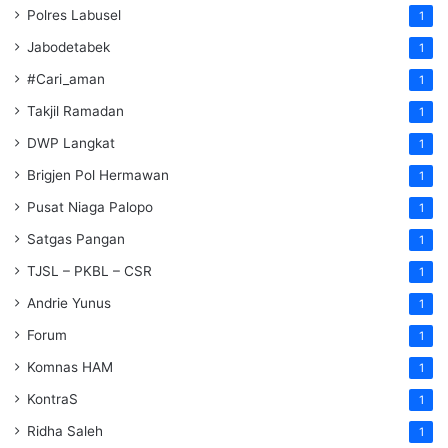
Polres Labusel
1
Jabodetabek
1
#Cari_aman
1
Takjil Ramadan
1
DWP Langkat
1
Brigjen Pol Hermawan
1
Pusat Niaga Palopo
1
Satgas Pangan
1
TJSL – PKBL – CSR
1
Andrie Yunus
1
Forum
1
Komnas HAM
1
KontraS
1
Ridha Saleh
1