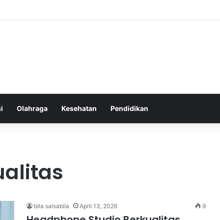
hatan Harian untuk Meningkatkan Daya Tahan Tubuh dalam Beraktivitas
i
Olahraga
Kesehatan
Pendidikan
alitas
bila salsabila
April 13, 2026
9
Headphone Studio Berkualitas