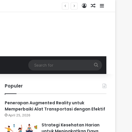
Log In
Random Article
Sidebar
Search
for
Populer
Penerapan Augmented Reality untuk
Memperbaiki Alat Transportasi dengan Efektif
April 25, 2026
Strategi Kesehatan Harian
untuk Meningkatkan Daya