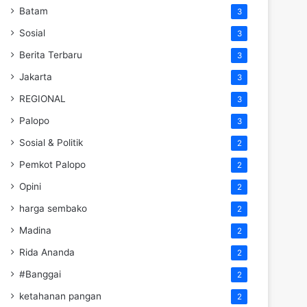
Batam
3
Sosial
3
Berita Terbaru
3
Jakarta
3
REGIONAL
3
Palopo
3
Sosial & Politik
2
Pemkot Palopo
2
Opini
2
harga sembako
2
Madina
2
Rida Ananda
2
#Banggai
2
ketahanan pangan
2