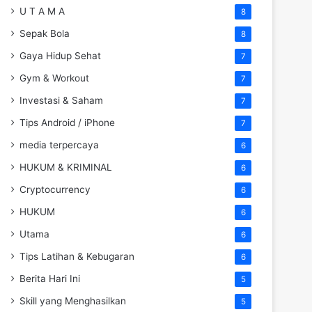
U T A M A
8
Sepak Bola
8
Gaya Hidup Sehat
7
Gym & Workout
7
Investasi & Saham
7
Tips Android / iPhone
7
media terpercaya
6
HUKUM & KRIMINAL
6
Cryptocurrency
6
HUKUM
6
Utama
6
Tips Latihan & Kebugaran
6
Berita Hari Ini
5
Skill yang Menghasilkan
5