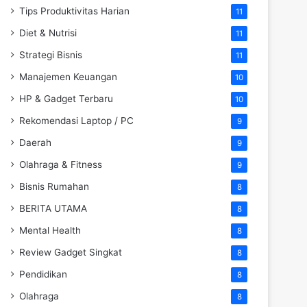
Tips Produktivitas Harian
11
Diet & Nutrisi
11
Strategi Bisnis
11
Manajemen Keuangan
10
HP & Gadget Terbaru
10
Rekomendasi Laptop / PC
9
Daerah
9
Olahraga & Fitness
9
Bisnis Rumahan
8
BERITA UTAMA
8
Mental Health
8
Review Gadget Singkat
8
Pendidikan
8
Olahraga
8