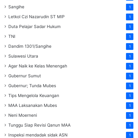
Sangihe
1
Letkol Czi Nazarudin ST MIP
1
Duta Pelajar Sadar Hukum
1
TNI
1
Dandim 1301/Sangihe
1
Sulawesi Utara
1
Agar Naik ke Kelas Menengah
1
Gubernur Sumut
1
Gubernur; Tunda Mubes
1
Tips Mengelola Keuangan
1
MAA Laksanakan Mubes
1
Neni Moerneni
1
Tunggu Siap Revisi Qanun MAA
1
Inspeksi mendadak
sidak
ASN
1