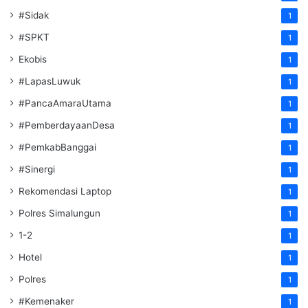
#Sidak
1
#SPKT
1
Ekobis
1
#LapasLuwuk
1
#PancaAmaraUtama
1
#PemberdayaanDesa
1
#PemkabBanggai
1
#Sinergi
1
Rekomendasi Laptop
1
Polres Simalungun
1
1-2
1
Hotel
1
Polres
1
#Kemenaker
1