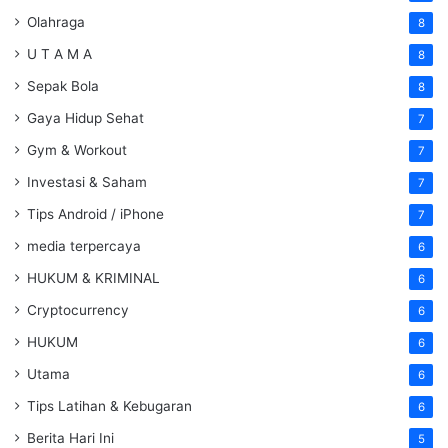
Olahraga
8
U T A M A
8
Sepak Bola
8
Gaya Hidup Sehat
7
Gym & Workout
7
Investasi & Saham
7
Tips Android / iPhone
7
media terpercaya
6
HUKUM & KRIMINAL
6
Cryptocurrency
6
HUKUM
6
Utama
6
Tips Latihan & Kebugaran
6
Berita Hari Ini
5