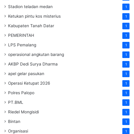
Stadion teladan medan
1
Ketukan pintu kos misterius
1
Kabupaten Tanah Datar
1
PEMERINTAH
1
LPS Pemalang
1
operasional angkutan barang
1
AKBP Dedi Surya Dharma
1
apel gelar pasukan
1
Operasi Ketupat 2026
1
Polres Palopo
1
PT.BML
1
Riedel Mongisidi
1
Bintan
1
Organisasi
1