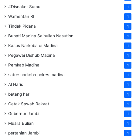
#Disnaker Sumut
1
Wamentan RI
1
Tindak Pidana
1
Bupati Madina Saipullah Nasution
1
Kasus Narkoba di Madina
1
Pegawai Dishub Madina
1
Pemkab Madina
1
satresnarkoba polres madina
1
Al Haris
1
batang hari
1
Cetak Sawah Rakyat
1
Gubernur Jambi
1
Muara Bulian
1
pertanian Jambi
1