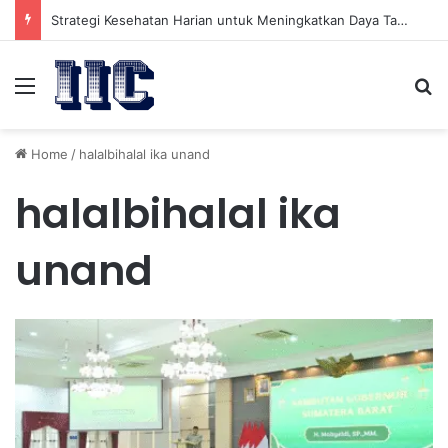
Strategi Kesehatan Harian untuk Meningkatkan Daya Tahan Tubuh dalam Beraktivitas
Menu
Se
Home
/
halalbihalal ika unand
halalbihalal ika
unand