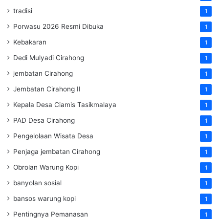
tradisi
1
Porwasu 2026 Resmi Dibuka
1
Kebakaran
1
Dedi Mulyadi Cirahong
1
jembatan Cirahong
1
Jembatan Cirahong II
1
Kepala Desa Ciamis Tasikmalaya
1
PAD Desa Cirahong
1
Pengelolaan Wisata Desa
1
Penjaga jembatan Cirahong
1
Obrolan Warung Kopi
1
banyolan sosial
1
bansos warung kopi
1
Pentingnya Pemanasan
1