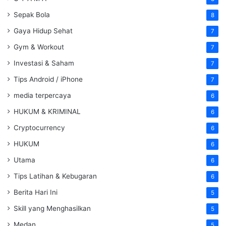
Sepak Bola
8
Gaya Hidup Sehat
7
Gym & Workout
7
Investasi & Saham
7
Tips Android / iPhone
7
media terpercaya
6
HUKUM & KRIMINAL
6
Cryptocurrency
6
HUKUM
6
Utama
6
Tips Latihan & Kebugaran
6
Berita Hari Ini
5
Skill yang Menghasilkan
5
Medan
5