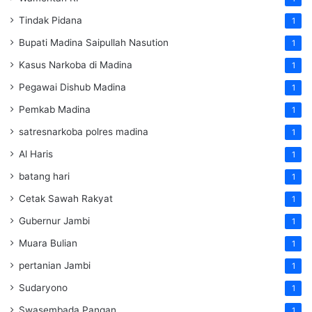
Tindak Pidana
1
Bupati Madina Saipullah Nasution
1
Kasus Narkoba di Madina
1
Pegawai Dishub Madina
1
Pemkab Madina
1
satresnarkoba polres madina
1
Al Haris
1
batang hari
1
Cetak Sawah Rakyat
1
Gubernur Jambi
1
Muara Bulian
1
pertanian Jambi
1
Sudaryono
1
Swasembada Pangan
1