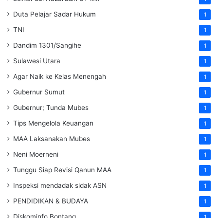
Duta Pelajar Sadar Hukum
1
TNI
1
Dandim 1301/Sangihe
1
Sulawesi Utara
1
Agar Naik ke Kelas Menengah
1
Gubernur Sumut
1
Gubernur; Tunda Mubes
1
Tips Mengelola Keuangan
1
MAA Laksanakan Mubes
1
Neni Moerneni
1
Tunggu Siap Revisi Qanun MAA
1
Inspeksi mendadak
sidak
ASN
1
PENDIDIKAN & BUDAYA
1
Diskominfo Bontang
1