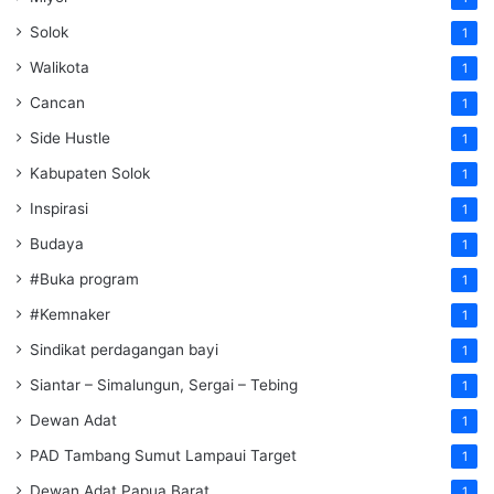
Solok
1
Walikota
1
Cancan
1
Side Hustle
1
Kabupaten Solok
1
Inspirasi
1
Budaya
1
#Buka program
1
#Kemnaker
1
Sindikat perdagangan bayi
1
Siantar – Simalungun, Sergai – Tebing
1
Dewan Adat
1
PAD Tambang Sumut Lampaui Target
1
Dewan Adat Papua Barat
1