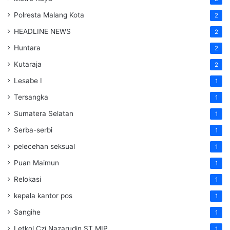
Polresta Malang Kota
2
HEADLINE NEWS
2
Huntara
2
Kutaraja
2
Lesabe I
1
Tersangka
1
Sumatera Selatan
1
Serba-serbi
1
pelecehan seksual
1
Puan Maimun
1
Relokasi
1
kepala kantor pos
1
Sangihe
1
Letkol Czi Nazarudin ST MIP
1