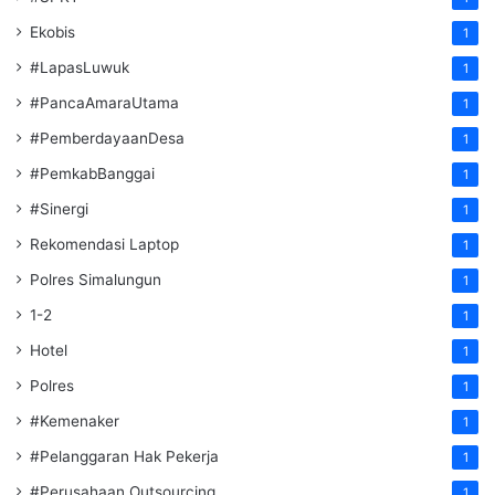
Ekobis
1
#LapasLuwuk
1
#PancaAmaraUtama
1
#PemberdayaanDesa
1
#PemkabBanggai
1
#Sinergi
1
Rekomendasi Laptop
1
Polres Simalungun
1
1-2
1
Hotel
1
Polres
1
#Kemenaker
1
#Pelanggaran Hak Pekerja
1
#Perusahaan Outsourcing
1