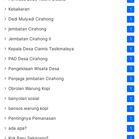
Kebakaran
1
Dedi Mulyadi Cirahong
1
jembatan Cirahong
1
Jembatan Cirahong II
1
Kepala Desa Ciamis Tasikmalaya
1
PAD Desa Cirahong
1
Pengelolaan Wisata Desa
1
Penjaga jembatan Cirahong
1
Obrolan Warung Kopi
1
banyolan sosial
1
bansos warung kopi
1
Pentingnya Pemanasan
1
ada apa?
1
Kok Baru Sekarang?
1