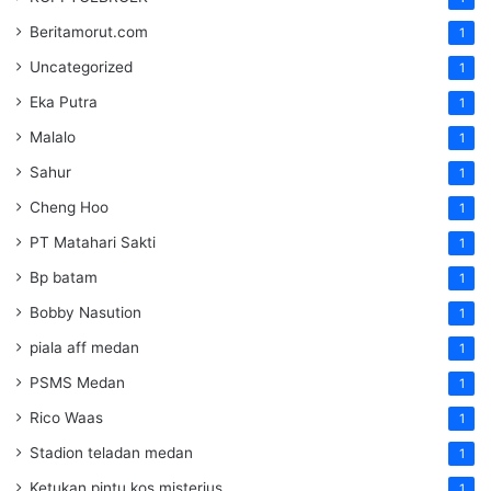
Beritamorut.com
1
Uncategorized
1
Eka Putra
1
Malalo
1
Sahur
1
Cheng Hoo
1
PT Matahari Sakti
1
Bp batam
1
Bobby Nasution
1
piala aff medan
1
PSMS Medan
1
Rico Waas
1
Stadion teladan medan
1
Ketukan pintu kos misterius
1