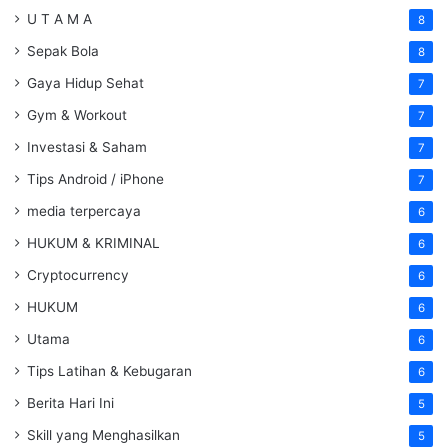
U T A M A
8
Sepak Bola
8
Gaya Hidup Sehat
7
Gym & Workout
7
Investasi & Saham
7
Tips Android / iPhone
7
media terpercaya
6
HUKUM & KRIMINAL
6
Cryptocurrency
6
HUKUM
6
Utama
6
Tips Latihan & Kebugaran
6
Berita Hari Ini
5
Skill yang Menghasilkan
5