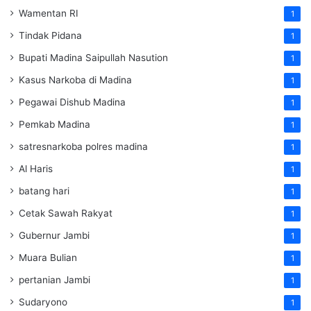
Wamentan RI
1
Tindak Pidana
1
Bupati Madina Saipullah Nasution
1
Kasus Narkoba di Madina
1
Pegawai Dishub Madina
1
Pemkab Madina
1
satresnarkoba polres madina
1
Al Haris
1
batang hari
1
Cetak Sawah Rakyat
1
Gubernur Jambi
1
Muara Bulian
1
pertanian Jambi
1
Sudaryono
1