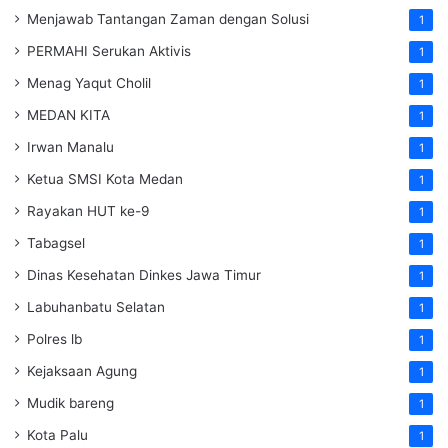
Menjawab Tantangan Zaman dengan Solusi
1
PERMAHI Serukan Aktivis
1
Menag Yaqut Cholil
1
MEDAN KITA
1
Irwan Manalu
1
Ketua SMSI Kota Medan
1
Rayakan HUT ke-9
1
Tabagsel
1
Dinas Kesehatan
Dinkes
Jawa Timur
1
Labuhanbatu Selatan
1
Polres lb
1
Kejaksaan Agung
1
Mudik bareng
1
Kota Palu
1