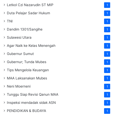
Letkol Czi Nazarudin ST MIP
1
Duta Pelajar Sadar Hukum
1
TNI
1
Dandim 1301/Sangihe
1
Sulawesi Utara
1
Agar Naik ke Kelas Menengah
1
Gubernur Sumut
1
Gubernur; Tunda Mubes
1
Tips Mengelola Keuangan
1
MAA Laksanakan Mubes
1
Neni Moerneni
1
Tunggu Siap Revisi Qanun MAA
1
Inspeksi mendadak
sidak
ASN
1
PENDIDIKAN & BUDAYA
1