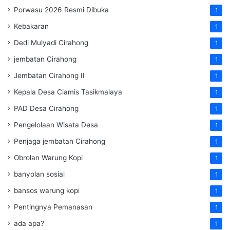
Porwasu 2026 Resmi Dibuka
1
Kebakaran
1
Dedi Mulyadi Cirahong
1
jembatan Cirahong
1
Jembatan Cirahong II
1
Kepala Desa Ciamis Tasikmalaya
1
PAD Desa Cirahong
1
Pengelolaan Wisata Desa
1
Penjaga jembatan Cirahong
1
Obrolan Warung Kopi
1
banyolan sosial
1
bansos warung kopi
1
Pentingnya Pemanasan
1
ada apa?
1