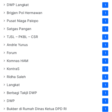
DWP Langkat
1
Brigjen Pol Hermawan
1
Pusat Niaga Palopo
1
Satgas Pangan
1
TJSL – PKBL – CSR
1
Andrie Yunus
1
Forum
1
Komnas HAM
1
KontraS
1
Ridha Saleh
1
Langkat
1
Berbagi Takjil DWP
1
DWP
1
Bukber di Rumah Dinas Ketua DPD RI
1