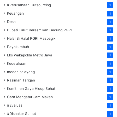
#Perusahaan Outsourcing
1
Keuangan
1
Desa
1
Bupati Turut Reresmikan Gedung PGRI
1
Halal Bi Halal PGRI Masbagik
1
Payakumbuh
1
Eks Wakapolda Metro Jaya
1
Kecelakaan
1
medan selayang
1
Raziman Tarigan
1
Komitmen Gaya Hidup Sehat
1
Cara Mengatur Jam Makan
1
#Evaluasi
1
#Disnaker Sumut
1