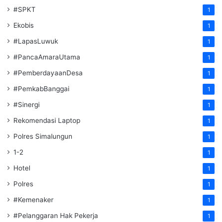
#SPKT
1
Ekobis
1
#LapasLuwuk
1
#PancaAmaraUtama
1
#PemberdayaanDesa
1
#PemkabBanggai
1
#Sinergi
1
Rekomendasi Laptop
1
Polres Simalungun
1
1-2
1
Hotel
1
Polres
1
#Kemenaker
1
#Pelanggaran Hak Pekerja
1