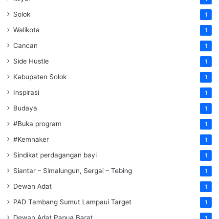
Solok
1
Walikota
1
Cancan
1
Side Hustle
1
Kabupaten Solok
1
Inspirasi
1
Budaya
1
#Buka program
1
#Kemnaker
1
Sindikat perdagangan bayi
1
Siantar – Simalungun, Sergai – Tebing
1
Dewan Adat
1
PAD Tambang Sumut Lampaui Target
1
Dewan Adat Papua Barat
1