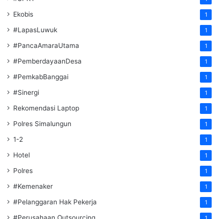
Ekobis
1
#LapasLuwuk
1
#PancaAmaraUtama
1
#PemberdayaanDesa
1
#PemkabBanggai
1
#Sinergi
1
Rekomendasi Laptop
1
Polres Simalungun
1
1-2
1
Hotel
1
Polres
1
#Kemenaker
1
#Pelanggaran Hak Pekerja
1
#Perusahaan Outsourcing
1