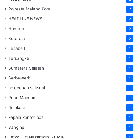
Polresta Malang Kota
2
HEADLINE NEWS
2
Huntara
2
Kutaraja
2
Lesabe I
1
Tersangka
1
Sumatera Selatan
1
Serba-serbi
1
pelecehan seksual
1
Puan Maimun
1
Relokasi
1
kepala kantor pos
1
Sangihe
1
Letkol Czi Nazarudin ST MIP
1