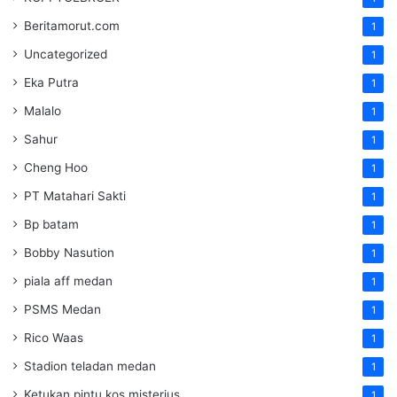
Beritamorut.com
1
Uncategorized
1
Eka Putra
1
Malalo
1
Sahur
1
Cheng Hoo
1
PT Matahari Sakti
1
Bp batam
1
Bobby Nasution
1
piala aff medan
1
PSMS Medan
1
Rico Waas
1
Stadion teladan medan
1
Ketukan pintu kos misterius
1