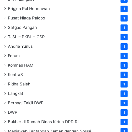
Brigjen Pol Hermawan
1
Pusat Niaga Palopo
1
Satgas Pangan
1
TJSL – PKBL – CSR
1
Andrie Yunus
1
Forum
1
Komnas HAM
1
KontraS
1
Ridha Saleh
1
Langkat
1
Berbagi Takjil DWP
1
DWP
1
Bukber di Rumah Dinas Ketua DPD RI
1
Menjawab Tantangan Zaman dengan Solusi
1