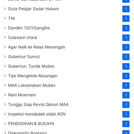
Duta Pelajar Sadar Hukum
1
TNI
1
Dandim 1301/Sangihe
1
Sulawesi Utara
1
Agar Naik ke Kelas Menengah
1
Gubernur Sumut
1
Gubernur; Tunda Mubes
1
Tips Mengelola Keuangan
1
MAA Laksanakan Mubes
1
Neni Moerneni
1
Tunggu Siap Revisi Qanun MAA
1
Inspeksi mendadak
sidak
ASN
1
PENDIDIKAN & BUDAYA
1
Diskominfo Bontang
1