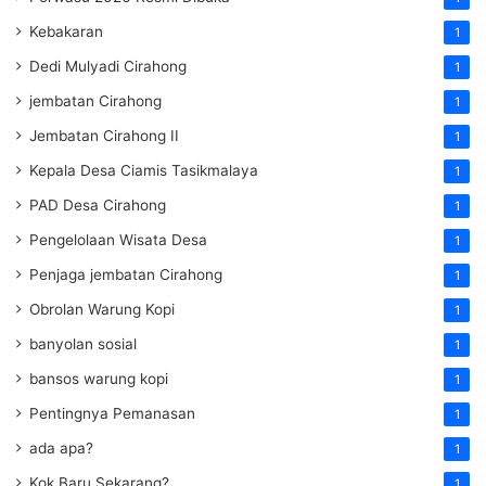
Kebakaran
1
Dedi Mulyadi Cirahong
1
jembatan Cirahong
1
Jembatan Cirahong II
1
Kepala Desa Ciamis Tasikmalaya
1
PAD Desa Cirahong
1
Pengelolaan Wisata Desa
1
Penjaga jembatan Cirahong
1
Obrolan Warung Kopi
1
banyolan sosial
1
bansos warung kopi
1
Pentingnya Pemanasan
1
ada apa?
1
Kok Baru Sekarang?
1