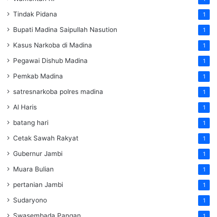
Tindak Pidana
1
Bupati Madina Saipullah Nasution
1
Kasus Narkoba di Madina
1
Pegawai Dishub Madina
1
Pemkab Madina
1
satresnarkoba polres madina
1
Al Haris
1
batang hari
1
Cetak Sawah Rakyat
1
Gubernur Jambi
1
Muara Bulian
1
pertanian Jambi
1
Sudaryono
1
Swasembada Pangan
1