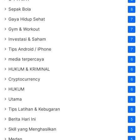
Sepak Bola
8
Gaya Hidup Sehat
7
Gym & Workout
7
Investasi & Saham
7
Tips Android / iPhone
7
media terpercaya
6
HUKUM & KRIMINAL
6
Cryptocurrency
6
HUKUM
6
Utama
6
Tips Latihan & Kebugaran
6
Berita Hari Ini
5
Skill yang Menghasilkan
5
Medan
5