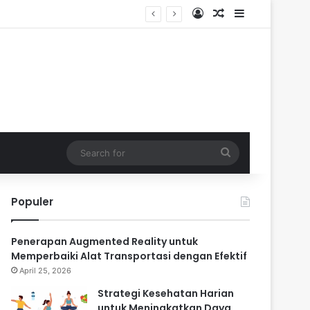
Log In
Random Article
Sidebar
Search
for
Populer
Penerapan Augmented Reality untuk
Memperbaiki Alat Transportasi dengan Efektif
April 25, 2026
Strategi Kesehatan Harian
untuk Meningkatkan Daya