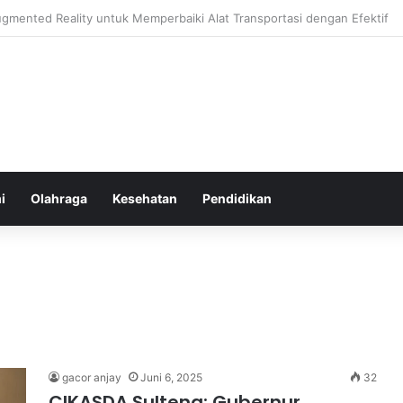
hatan Harian untuk Meningkatkan Daya Tahan Tubuh dalam Beraktivitas
i
Olahraga
Kesehatan
Pendidikan
gacor anjay
Juni 6, 2025
32
CIKASDA Sulteng: Gubernur