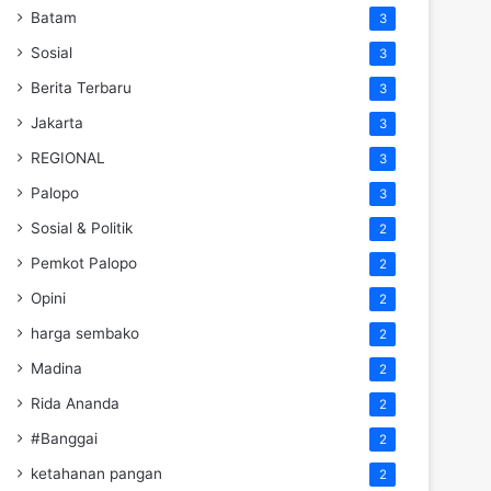
Batam
3
Sosial
3
Berita Terbaru
3
Jakarta
3
REGIONAL
3
Palopo
3
Sosial & Politik
2
Pemkot Palopo
2
Opini
2
harga sembako
2
Madina
2
Rida Ananda
2
#Banggai
2
ketahanan pangan
2