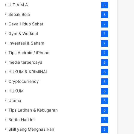
U T A M A
8
Sepak Bola
8
Gaya Hidup Sehat
7
Gym & Workout
7
Investasi & Saham
7
Tips Android / iPhone
7
media terpercaya
6
HUKUM & KRIMINAL
6
Cryptocurrency
6
HUKUM
6
Utama
6
Tips Latihan & Kebugaran
6
Berita Hari Ini
5
Skill yang Menghasilkan
5