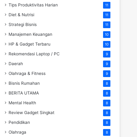
Tips Produktivitas Harian
11
Diet & Nutrisi
11
Strategi Bisnis
11
Manajemen Keuangan
10
HP & Gadget Terbaru
10
Rekomendasi Laptop / PC
9
Daerah
9
Olahraga & Fitness
9
Bisnis Rumahan
8
BERITA UTAMA
8
Mental Health
8
Review Gadget Singkat
8
Pendidikan
8
Olahraga
8