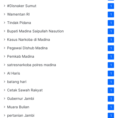
#Disnaker Sumut
1
Wamentan RI
1
Tindak Pidana
1
Bupati Madina Saipullah Nasution
1
Kasus Narkoba di Madina
1
Pegawai Dishub Madina
1
Pemkab Madina
1
satresnarkoba polres madina
1
Al Haris
1
batang hari
1
Cetak Sawah Rakyat
1
Gubernur Jambi
1
Muara Bulian
1
pertanian Jambi
1