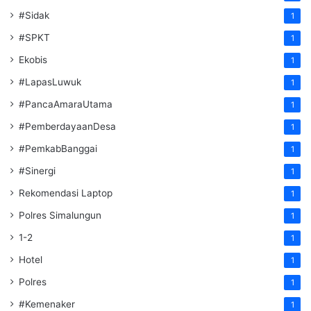
#Sidak
1
#SPKT
1
Ekobis
1
#LapasLuwuk
1
#PancaAmaraUtama
1
#PemberdayaanDesa
1
#PemkabBanggai
1
#Sinergi
1
Rekomendasi Laptop
1
Polres Simalungun
1
1-2
1
Hotel
1
Polres
1
#Kemenaker
1