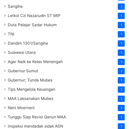
Sangihe
1
Letkol Czi Nazarudin ST MIP
1
Duta Pelajar Sadar Hukum
1
TNI
1
Dandim 1301/Sangihe
1
Sulawesi Utara
1
Agar Naik ke Kelas Menengah
1
Gubernur Sumut
1
Gubernur; Tunda Mubes
1
Tips Mengelola Keuangan
1
MAA Laksanakan Mubes
1
Neni Moerneni
1
Tunggu Siap Revisi Qanun MAA
1
Inspeksi mendadak
sidak
ASN
1