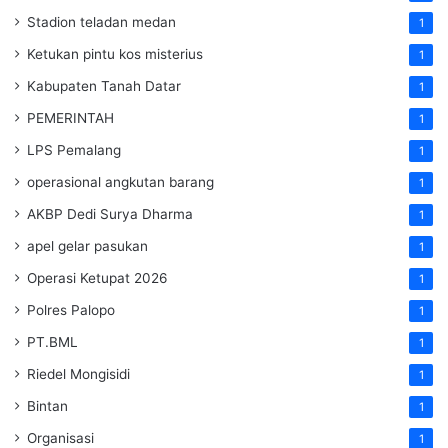
Stadion teladan medan
1
Ketukan pintu kos misterius
1
Kabupaten Tanah Datar
1
PEMERINTAH
1
LPS Pemalang
1
operasional angkutan barang
1
AKBP Dedi Surya Dharma
1
apel gelar pasukan
1
Operasi Ketupat 2026
1
Polres Palopo
1
PT.BML
1
Riedel Mongisidi
1
Bintan
1
Organisasi
1