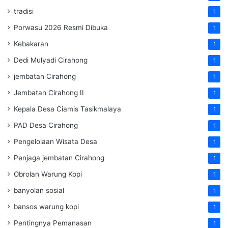
tradisi
1
Porwasu 2026 Resmi Dibuka
1
Kebakaran
1
Dedi Mulyadi Cirahong
1
jembatan Cirahong
1
Jembatan Cirahong II
1
Kepala Desa Ciamis Tasikmalaya
1
PAD Desa Cirahong
1
Pengelolaan Wisata Desa
1
Penjaga jembatan Cirahong
1
Obrolan Warung Kopi
1
banyolan sosial
1
bansos warung kopi
1
Pentingnya Pemanasan
1