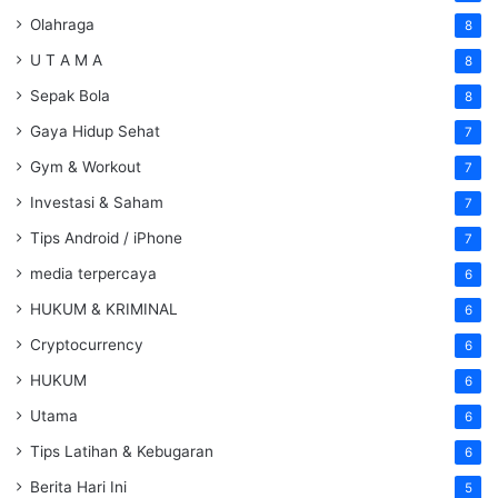
Olahraga
8
U T A M A
8
Sepak Bola
8
Gaya Hidup Sehat
7
Gym & Workout
7
Investasi & Saham
7
Tips Android / iPhone
7
media terpercaya
6
HUKUM & KRIMINAL
6
Cryptocurrency
6
HUKUM
6
Utama
6
Tips Latihan & Kebugaran
6
Berita Hari Ini
5