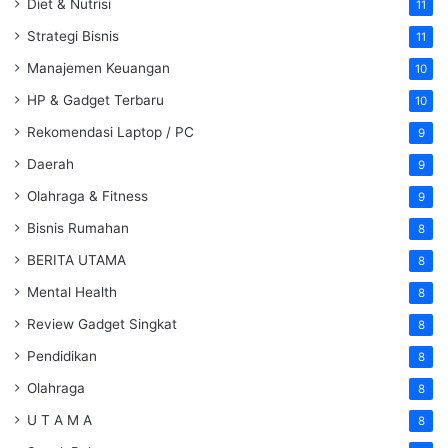
Diet & Nutrisi
11
Strategi Bisnis
11
Manajemen Keuangan
10
HP & Gadget Terbaru
10
Rekomendasi Laptop / PC
9
Daerah
9
Olahraga & Fitness
9
Bisnis Rumahan
8
BERITA UTAMA
8
Mental Health
8
Review Gadget Singkat
8
Pendidikan
8
Olahraga
8
U T A M A
8