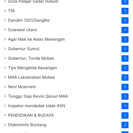
Duta Pelajar Sadar Hukum
1
TNI
1
Dandim 1301/Sangihe
1
Sulawesi Utara
1
Agar Naik ke Kelas Menengah
1
Gubernur Sumut
1
Gubernur; Tunda Mubes
1
Tips Mengelola Keuangan
1
MAA Laksanakan Mubes
1
Neni Moerneni
1
Tunggu Siap Revisi Qanun MAA
1
Inspeksi mendadak
sidak
ASN
1
PENDIDIKAN & BUDAYA
1
Diskominfo Bontang
1