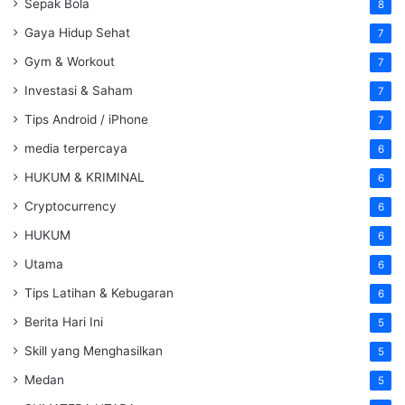
Sepak Bola
8
Gaya Hidup Sehat
7
Gym & Workout
7
Investasi & Saham
7
Tips Android / iPhone
7
media terpercaya
6
HUKUM & KRIMINAL
6
Cryptocurrency
6
HUKUM
6
Utama
6
Tips Latihan & Kebugaran
6
Berita Hari Ini
5
Skill yang Menghasilkan
5
Medan
5