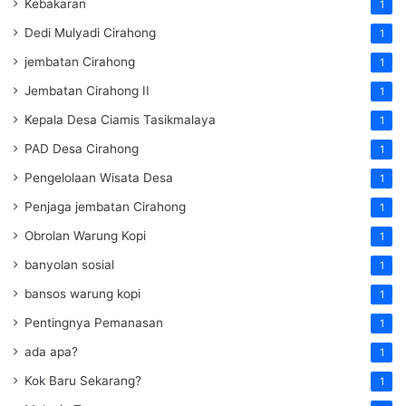
Kebakaran
1
Dedi Mulyadi Cirahong
1
jembatan Cirahong
1
Jembatan Cirahong II
1
Kepala Desa Ciamis Tasikmalaya
1
PAD Desa Cirahong
1
Pengelolaan Wisata Desa
1
Penjaga jembatan Cirahong
1
Obrolan Warung Kopi
1
banyolan sosial
1
bansos warung kopi
1
Pentingnya Pemanasan
1
ada apa?
1
Kok Baru Sekarang?
1