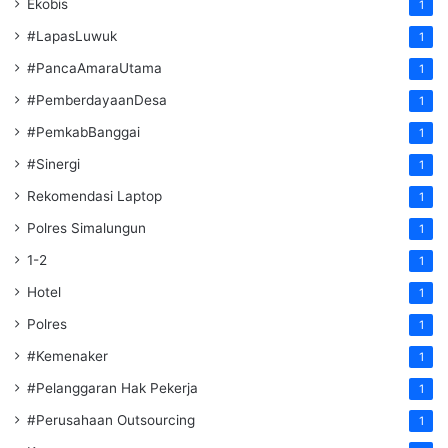
Ekobis
1
#LapasLuwuk
1
#PancaAmaraUtama
1
#PemberdayaanDesa
1
#PemkabBanggai
1
#Sinergi
1
Rekomendasi Laptop
1
Polres Simalungun
1
1-2
1
Hotel
1
Polres
1
#Kemenaker
1
#Pelanggaran Hak Pekerja
1
#Perusahaan Outsourcing
1