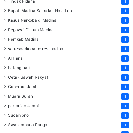
Tindak Pidana
1
Bupati Madina Saipullah Nasution
1
Kasus Narkoba di Madina
1
Pegawai Dishub Madina
1
Pemkab Madina
1
satresnarkoba polres madina
1
Al Haris
1
batang hari
1
Cetak Sawah Rakyat
1
Gubernur Jambi
1
Muara Bulian
1
pertanian Jambi
1
Sudaryono
1
Swasembada Pangan
1