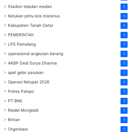
Stadion teladan medan
1
Ketukan pintu kos misterius
1
Kabupaten Tanah Datar
1
PEMERINTAH
1
LPS Pemalang
1
operasional angkutan barang
1
AKBP Dedi Surya Dharma
1
apel gelar pasukan
1
Operasi Ketupat 2026
1
Polres Palopo
1
PT.BML
1
Riedel Mongisidi
1
Bintan
1
Organisasi
1