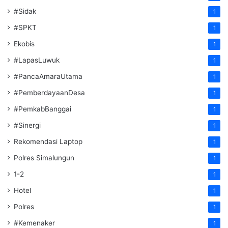
#Sidak
1
#SPKT
1
Ekobis
1
#LapasLuwuk
1
#PancaAmaraUtama
1
#PemberdayaanDesa
1
#PemkabBanggai
1
#Sinergi
1
Rekomendasi Laptop
1
Polres Simalungun
1
1-2
1
Hotel
1
Polres
1
#Kemenaker
1