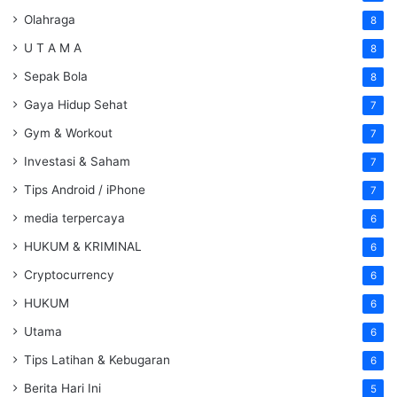
Olahraga
8
U T A M A
8
Sepak Bola
8
Gaya Hidup Sehat
7
Gym & Workout
7
Investasi & Saham
7
Tips Android / iPhone
7
media terpercaya
6
HUKUM & KRIMINAL
6
Cryptocurrency
6
HUKUM
6
Utama
6
Tips Latihan & Kebugaran
6
Berita Hari Ini
5