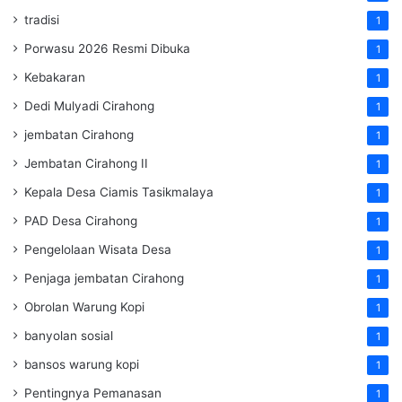
tradisi
1
Porwasu 2026 Resmi Dibuka
1
Kebakaran
1
Dedi Mulyadi Cirahong
1
jembatan Cirahong
1
Jembatan Cirahong II
1
Kepala Desa Ciamis Tasikmalaya
1
PAD Desa Cirahong
1
Pengelolaan Wisata Desa
1
Penjaga jembatan Cirahong
1
Obrolan Warung Kopi
1
banyolan sosial
1
bansos warung kopi
1
Pentingnya Pemanasan
1