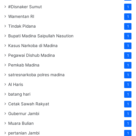
#Disnaker Sumut
1
Wamentan RI
1
Tindak Pidana
1
Bupati Madina Saipullah Nasution
1
Kasus Narkoba di Madina
1
Pegawai Dishub Madina
1
Pemkab Madina
1
satresnarkoba polres madina
1
Al Haris
1
batang hari
1
Cetak Sawah Rakyat
1
Gubernur Jambi
1
Muara Bulian
1
pertanian Jambi
1