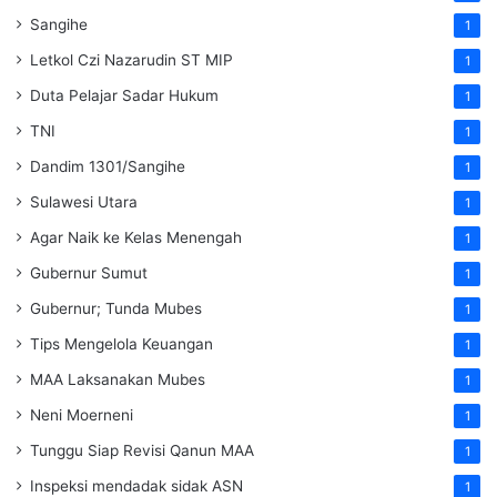
Sangihe
1
Letkol Czi Nazarudin ST MIP
1
Duta Pelajar Sadar Hukum
1
TNI
1
Dandim 1301/Sangihe
1
Sulawesi Utara
1
Agar Naik ke Kelas Menengah
1
Gubernur Sumut
1
Gubernur; Tunda Mubes
1
Tips Mengelola Keuangan
1
MAA Laksanakan Mubes
1
Neni Moerneni
1
Tunggu Siap Revisi Qanun MAA
1
Inspeksi mendadak
sidak
ASN
1