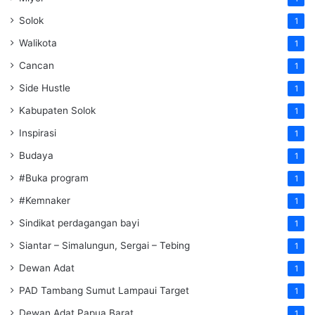
Solok
1
Walikota
1
Cancan
1
Side Hustle
1
Kabupaten Solok
1
Inspirasi
1
Budaya
1
#Buka program
1
#Kemnaker
1
Sindikat perdagangan bayi
1
Siantar – Simalungun, Sergai – Tebing
1
Dewan Adat
1
PAD Tambang Sumut Lampaui Target
1
Dewan Adat Papua Barat
1