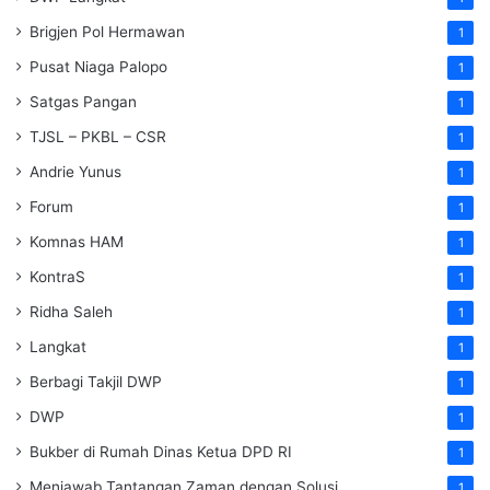
Brigjen Pol Hermawan
1
Pusat Niaga Palopo
1
Satgas Pangan
1
TJSL – PKBL – CSR
1
Andrie Yunus
1
Forum
1
Komnas HAM
1
KontraS
1
Ridha Saleh
1
Langkat
1
Berbagi Takjil DWP
1
DWP
1
Bukber di Rumah Dinas Ketua DPD RI
1
Menjawab Tantangan Zaman dengan Solusi
1