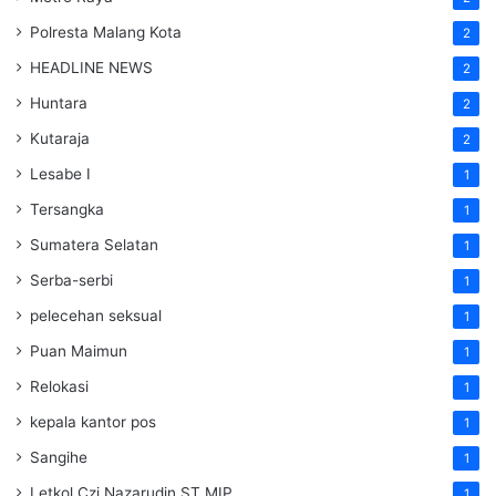
Polresta Malang Kota
2
HEADLINE NEWS
2
Huntara
2
Kutaraja
2
Lesabe I
1
Tersangka
1
Sumatera Selatan
1
Serba-serbi
1
pelecehan seksual
1
Puan Maimun
1
Relokasi
1
kepala kantor pos
1
Sangihe
1
Letkol Czi Nazarudin ST MIP
1