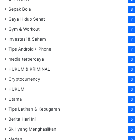
Sepak Bola
8
Gaya Hidup Sehat
7
Gym & Workout
7
Investasi & Saham
7
Tips Android / iPhone
7
media terpercaya
6
HUKUM & KRIMINAL
6
Cryptocurrency
6
HUKUM
6
Utama
6
Tips Latihan & Kebugaran
6
Berita Hari Ini
5
Skill yang Menghasilkan
5
Medan
5