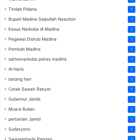
Tindak Pidana
1
Bupati Madina Saipullah Nasution
1
Kasus Narkoba di Madina
1
Pegawai Dishub Madina
1
Pemkab Madina
1
satresnarkoba polres madina
1
Al Haris
1
batang hari
1
Cetak Sawah Rakyat
1
Gubernur Jambi
1
Muara Bulian
1
pertanian Jambi
1
Sudaryono
1
Swasembada Pangan
1