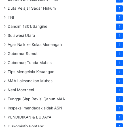
Duta Pelajar Sadar Hukum
1
TNI
1
Dandim 1301/Sangihe
1
Sulawesi Utara
1
Agar Naik ke Kelas Menengah
1
Gubernur Sumut
1
Gubernur; Tunda Mubes
1
Tips Mengelola Keuangan
1
MAA Laksanakan Mubes
1
Neni Moerneni
1
Tunggu Siap Revisi Qanun MAA
1
Inspeksi mendadak
sidak
ASN
1
PENDIDIKAN & BUDAYA
1
Diskominfo Bontang
1