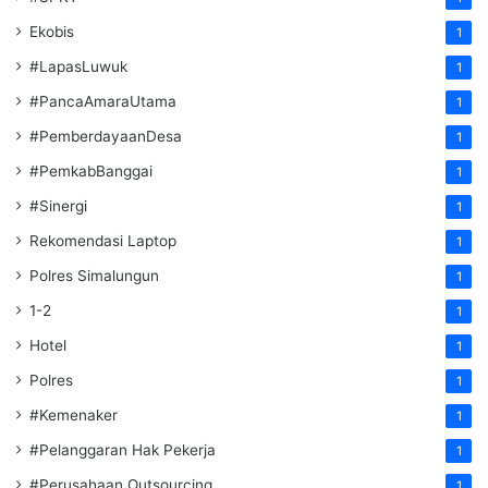
Ekobis
1
#LapasLuwuk
1
#PancaAmaraUtama
1
#PemberdayaanDesa
1
#PemkabBanggai
1
#Sinergi
1
Rekomendasi Laptop
1
Polres Simalungun
1
1-2
1
Hotel
1
Polres
1
#Kemenaker
1
#Pelanggaran Hak Pekerja
1
#Perusahaan Outsourcing
1