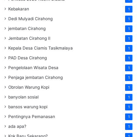
Kebakaran
1
Dedi Mulyadi Cirahong
1
jembatan Cirahong
1
Jembatan Cirahong II
1
Kepala Desa Ciamis Tasikmalaya
1
PAD Desa Cirahong
1
Pengelolaan Wisata Desa
1
Penjaga jembatan Cirahong
1
Obrolan Warung Kopi
1
banyolan sosial
1
bansos warung kopi
1
Pentingnya Pemanasan
1
ada apa?
1
Kok Baru Sekarang?
1