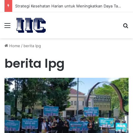
Strategi Kesehatan Harian untuk Meningkatkan Daya Tahan Tubuh dalam Beraktivitas
Menu
Se
Home
/
berita lpg
berita lpg