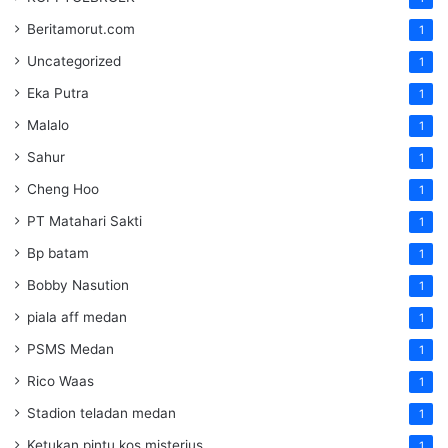
Beritamorut.com
1
Uncategorized
1
Eka Putra
1
Malalo
1
Sahur
1
Cheng Hoo
1
PT Matahari Sakti
1
Bp batam
1
Bobby Nasution
1
piala aff medan
1
PSMS Medan
1
Rico Waas
1
Stadion teladan medan
1
Ketukan pintu kos misterius
1