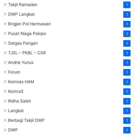
Takjil Ramadan
1
DWP Langkat
1
Brigjen Pol Hermawan
1
Pusat Niaga Palopo
1
Satgas Pangan
1
TJSL – PKBL – CSR
1
Andrie Yunus
1
Forum
1
Komnas HAM
1
KontraS
1
Ridha Saleh
1
Langkat
1
Berbagi Takjil DWP
1
DWP
1