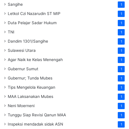
Sangihe
1
Letkol Czi Nazarudin ST MIP
1
Duta Pelajar Sadar Hukum
1
TNI
1
Dandim 1301/Sangihe
1
Sulawesi Utara
1
Agar Naik ke Kelas Menengah
1
Gubernur Sumut
1
Gubernur; Tunda Mubes
1
Tips Mengelola Keuangan
1
MAA Laksanakan Mubes
1
Neni Moerneni
1
Tunggu Siap Revisi Qanun MAA
1
Inspeksi mendadak
sidak
ASN
1