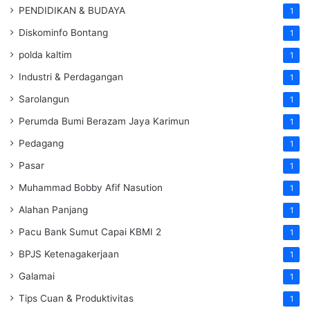
PENDIDIKAN & BUDAYA
1
Diskominfo Bontang
1
polda kaltim
1
Industri & Perdagangan
1
Sarolangun
1
Perumda Bumi Berazam Jaya Karimun
1
Pedagang
1
Pasar
1
Muhammad Bobby Afif Nasution
1
Alahan Panjang
1
Pacu Bank Sumut Capai KBMI 2
1
BPJS Ketenagakerjaan
1
Galamai
1
Tips Cuan & Produktivitas
1