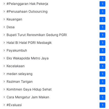
#Pelanggaran Hak Pekerja
1
#Perusahaan Outsourcing
1
Keuangan
1
Desa
1
Bupati Turut Reresmikan Gedung PGRI
1
Halal Bi Halal PGRI Masbagik
1
Payakumbuh
1
Eks Wakapolda Metro Jaya
1
Kecelakaan
1
medan selayang
1
Raziman Tarigan
1
Komitmen Gaya Hidup Sehat
1
Cara Mengatur Jam Makan
1
#Evaluasi
1