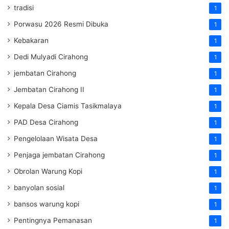
tradisi
1
Porwasu 2026 Resmi Dibuka
1
Kebakaran
1
Dedi Mulyadi Cirahong
1
jembatan Cirahong
1
Jembatan Cirahong II
1
Kepala Desa Ciamis Tasikmalaya
1
PAD Desa Cirahong
1
Pengelolaan Wisata Desa
1
Penjaga jembatan Cirahong
1
Obrolan Warung Kopi
1
banyolan sosial
1
bansos warung kopi
1
Pentingnya Pemanasan
1