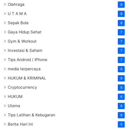
Olahraga
8
U T A M A
8
Sepak Bola
8
Gaya Hidup Sehat
7
Gym & Workout
7
Investasi & Saham
7
Tips Android / iPhone
7
media terpercaya
6
HUKUM & KRIMINAL
6
Cryptocurrency
6
HUKUM
6
Utama
6
Tips Latihan & Kebugaran
6
Berita Hari Ini
5