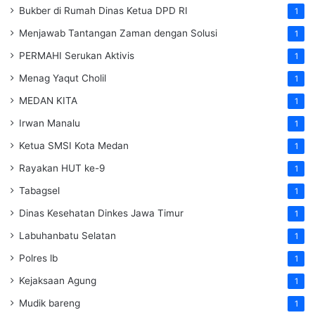
Bukber di Rumah Dinas Ketua DPD RI
1
Menjawab Tantangan Zaman dengan Solusi
1
PERMAHI Serukan Aktivis
1
Menag Yaqut Cholil
1
MEDAN KITA
1
Irwan Manalu
1
Ketua SMSI Kota Medan
1
Rayakan HUT ke-9
1
Tabagsel
1
Dinas Kesehatan
Dinkes
Jawa Timur
1
Labuhanbatu Selatan
1
Polres lb
1
Kejaksaan Agung
1
Mudik bareng
1