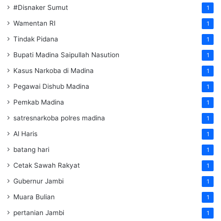
#Disnaker Sumut
1
Wamentan RI
1
Tindak Pidana
1
Bupati Madina Saipullah Nasution
1
Kasus Narkoba di Madina
1
Pegawai Dishub Madina
1
Pemkab Madina
1
satresnarkoba polres madina
1
Al Haris
1
batang hari
1
Cetak Sawah Rakyat
1
Gubernur Jambi
1
Muara Bulian
1
pertanian Jambi
1