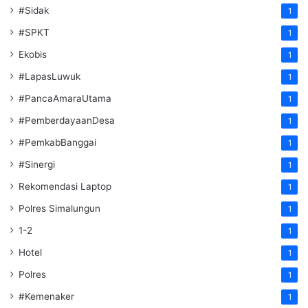
#Sidak
1
#SPKT
1
Ekobis
1
#LapasLuwuk
1
#PancaAmaraUtama
1
#PemberdayaanDesa
1
#PemkabBanggai
1
#Sinergi
1
Rekomendasi Laptop
1
Polres Simalungun
1
1-2
1
Hotel
1
Polres
1
#Kemenaker
1