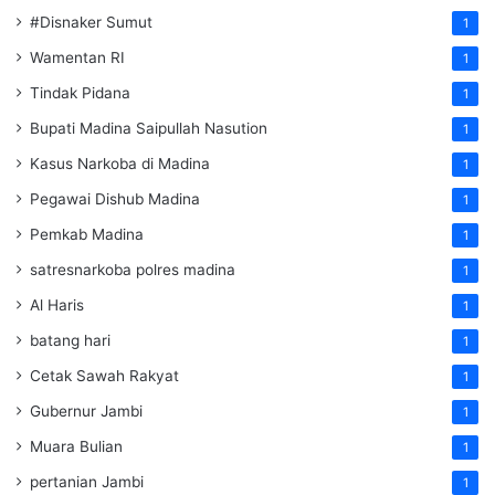
#Disnaker Sumut
1
Wamentan RI
1
Tindak Pidana
1
Bupati Madina Saipullah Nasution
1
Kasus Narkoba di Madina
1
Pegawai Dishub Madina
1
Pemkab Madina
1
satresnarkoba polres madina
1
Al Haris
1
batang hari
1
Cetak Sawah Rakyat
1
Gubernur Jambi
1
Muara Bulian
1
pertanian Jambi
1