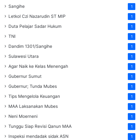
Sangihe
1
Letkol Czi Nazarudin ST MIP
1
Duta Pelajar Sadar Hukum
1
TNI
1
Dandim 1301/Sangihe
1
Sulawesi Utara
1
Agar Naik ke Kelas Menengah
1
Gubernur Sumut
1
Gubernur; Tunda Mubes
1
Tips Mengelola Keuangan
1
MAA Laksanakan Mubes
1
Neni Moerneni
1
Tunggu Siap Revisi Qanun MAA
1
Inspeksi mendadak
sidak
ASN
1