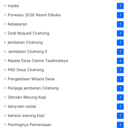
tradisi
1
Porwasu 2026 Resmi Dibuka
1
Kebakaran
1
Dedi Mulyadi Cirahong
1
jembatan Cirahong
1
Jembatan Cirahong II
1
Kepala Desa Ciamis Tasikmalaya
1
PAD Desa Cirahong
1
Pengelolaan Wisata Desa
1
Penjaga jembatan Cirahong
1
Obrolan Warung Kopi
1
banyolan sosial
1
bansos warung kopi
1
Pentingnya Pemanasan
1