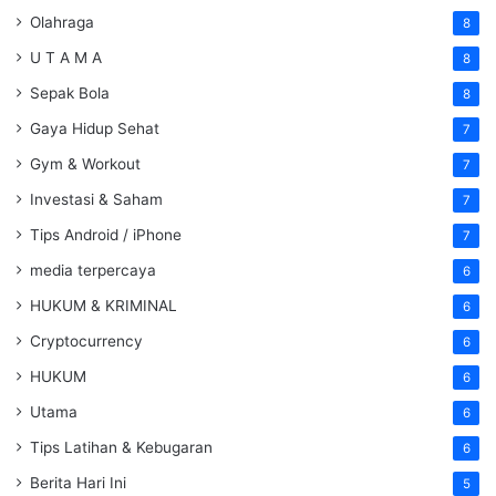
Olahraga
8
U T A M A
8
Sepak Bola
8
Gaya Hidup Sehat
7
Gym & Workout
7
Investasi & Saham
7
Tips Android / iPhone
7
media terpercaya
6
HUKUM & KRIMINAL
6
Cryptocurrency
6
HUKUM
6
Utama
6
Tips Latihan & Kebugaran
6
Berita Hari Ini
5