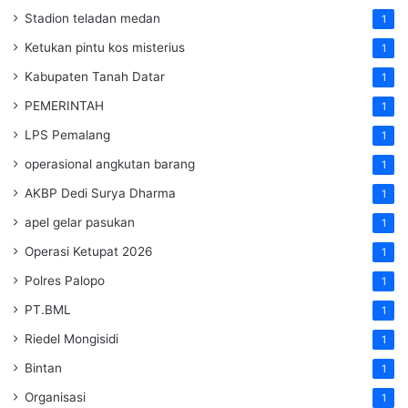
Stadion teladan medan
1
Ketukan pintu kos misterius
1
Kabupaten Tanah Datar
1
PEMERINTAH
1
LPS Pemalang
1
operasional angkutan barang
1
AKBP Dedi Surya Dharma
1
apel gelar pasukan
1
Operasi Ketupat 2026
1
Polres Palopo
1
PT.BML
1
Riedel Mongisidi
1
Bintan
1
Organisasi
1