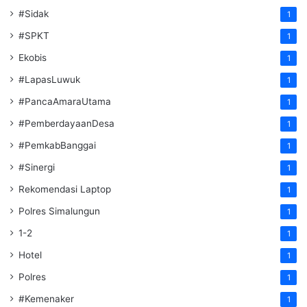
#Sidak
1
#SPKT
1
Ekobis
1
#LapasLuwuk
1
#PancaAmaraUtama
1
#PemberdayaanDesa
1
#PemkabBanggai
1
#Sinergi
1
Rekomendasi Laptop
1
Polres Simalungun
1
1-2
1
Hotel
1
Polres
1
#Kemenaker
1