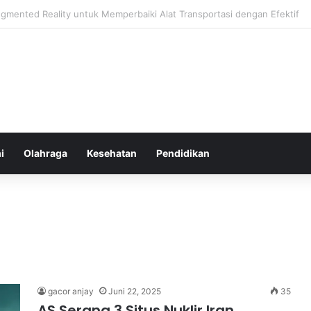
hatan Harian untuk Meningkatkan Daya Tahan Tubuh dalam Beraktivitas
i
Olahraga
Kesehatan
Pendidikan
gacor anjay
Juni 22, 2025
35
AS Serang 3 Situs Nuklir Iran,