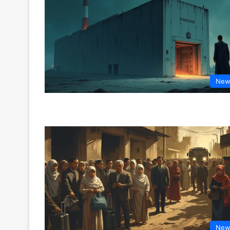
New
New