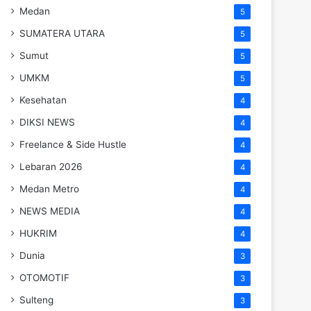
Medan
5
SUMATERA UTARA
5
Sumut
5
UMKM
5
Kesehatan
4
DIKSI NEWS
4
Freelance & Side Hustle
4
Lebaran 2026
4
Medan Metro
4
NEWS MEDIA
4
HUKRIM
4
Dunia
3
OTOMOTIF
3
Sulteng
3