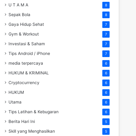
U T A M A
8
Sepak Bola
8
Gaya Hidup Sehat
7
Gym & Workout
7
Investasi & Saham
7
Tips Android / iPhone
7
media terpercaya
6
HUKUM & KRIMINAL
6
Cryptocurrency
6
HUKUM
6
Utama
6
Tips Latihan & Kebugaran
6
Berita Hari Ini
5
Skill yang Menghasilkan
5