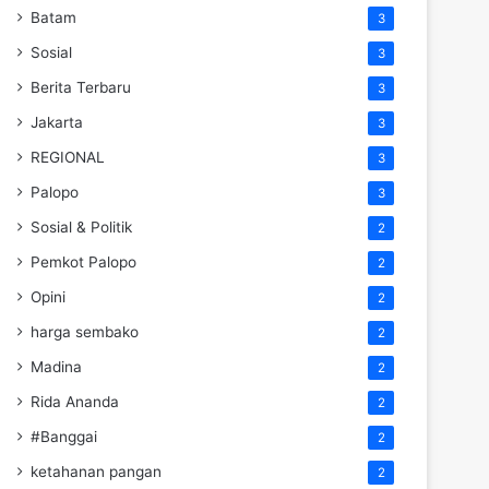
Batam
3
Sosial
3
Berita Terbaru
3
Jakarta
3
REGIONAL
3
Palopo
3
Sosial & Politik
2
Pemkot Palopo
2
Opini
2
harga sembako
2
Madina
2
Rida Ananda
2
#Banggai
2
ketahanan pangan
2