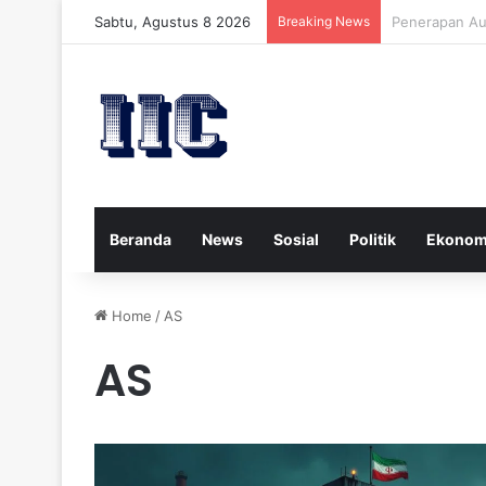
Sabtu, Agustus 8 2026
Breaking News
Strategi Kese
Beranda
News
Sosial
Politik
Ekonom
Home
/
AS
AS