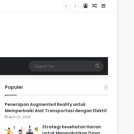
Log In
Random Article
Sidebar
Search
for
Populer
Penerapan Augmented Reality untuk
Memperbaiki Alat Transportasi dengan Efektif
April 25, 2026
Strategi Kesehatan Harian
untuk Meningkatkan Daya