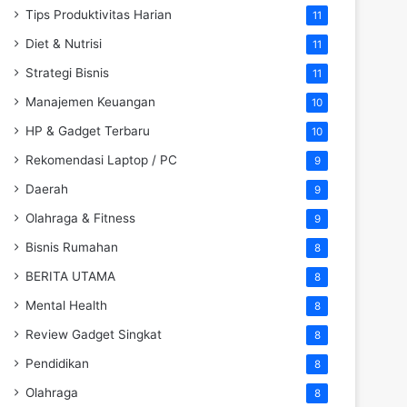
Tips Produktivitas Harian
11
Diet & Nutrisi
11
Strategi Bisnis
11
Manajemen Keuangan
10
HP & Gadget Terbaru
10
Rekomendasi Laptop / PC
9
Daerah
9
Olahraga & Fitness
9
Bisnis Rumahan
8
BERITA UTAMA
8
Mental Health
8
Review Gadget Singkat
8
Pendidikan
8
Olahraga
8