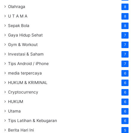
Olahraga
8
U T A M A
8
Sepak Bola
8
Gaya Hidup Sehat
7
Gym & Workout
7
Investasi & Saham
7
Tips Android / iPhone
7
media terpercaya
6
HUKUM & KRIMINAL
6
Cryptocurrency
6
HUKUM
6
Utama
6
Tips Latihan & Kebugaran
6
Berita Hari Ini
5