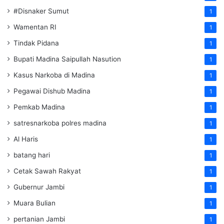
#Disnaker Sumut
1
Wamentan RI
1
Tindak Pidana
1
Bupati Madina Saipullah Nasution
1
Kasus Narkoba di Madina
1
Pegawai Dishub Madina
1
Pemkab Madina
1
satresnarkoba polres madina
1
Al Haris
1
batang hari
1
Cetak Sawah Rakyat
1
Gubernur Jambi
1
Muara Bulian
1
pertanian Jambi
1