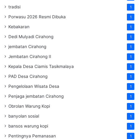
tradisi
1
Porwasu 2026 Resmi Dibuka
1
Kebakaran
1
Dedi Mulyadi Cirahong
1
jembatan Cirahong
1
Jembatan Cirahong II
1
Kepala Desa Ciamis Tasikmalaya
1
PAD Desa Cirahong
1
Pengelolaan Wisata Desa
1
Penjaga jembatan Cirahong
1
Obrolan Warung Kopi
1
banyolan sosial
1
bansos warung kopi
1
Pentingnya Pemanasan
1