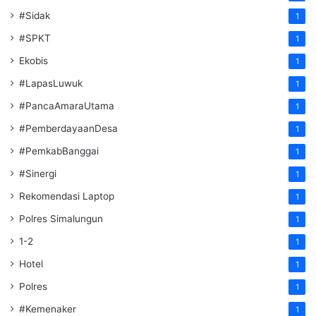
#Sidak
1
#SPKT
1
Ekobis
1
#LapasLuwuk
1
#PancaAmaraUtama
1
#PemberdayaanDesa
1
#PemkabBanggai
1
#Sinergi
1
Rekomendasi Laptop
1
Polres Simalungun
1
1-2
1
Hotel
1
Polres
1
#Kemenaker
1