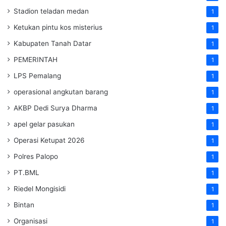
Stadion teladan medan
1
Ketukan pintu kos misterius
1
Kabupaten Tanah Datar
1
PEMERINTAH
1
LPS Pemalang
1
operasional angkutan barang
1
AKBP Dedi Surya Dharma
1
apel gelar pasukan
1
Operasi Ketupat 2026
1
Polres Palopo
1
PT.BML
1
Riedel Mongisidi
1
Bintan
1
Organisasi
1