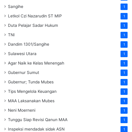
Sangihe
1
Letkol Czi Nazarudin ST MIP
1
Duta Pelajar Sadar Hukum
1
TNI
1
Dandim 1301/Sangihe
1
Sulawesi Utara
1
Agar Naik ke Kelas Menengah
1
Gubernur Sumut
1
Gubernur; Tunda Mubes
1
Tips Mengelola Keuangan
1
MAA Laksanakan Mubes
1
Neni Moerneni
1
Tunggu Siap Revisi Qanun MAA
1
Inspeksi mendadak
sidak
ASN
1