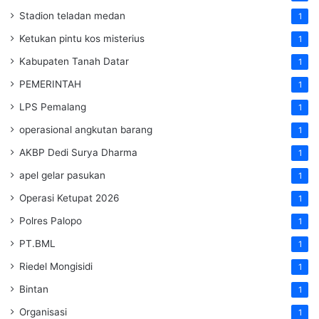
Stadion teladan medan
1
Ketukan pintu kos misterius
1
Kabupaten Tanah Datar
1
PEMERINTAH
1
LPS Pemalang
1
operasional angkutan barang
1
AKBP Dedi Surya Dharma
1
apel gelar pasukan
1
Operasi Ketupat 2026
1
Polres Palopo
1
PT.BML
1
Riedel Mongisidi
1
Bintan
1
Organisasi
1