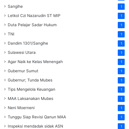
Sangihe
1
Letkol Czi Nazarudin ST MIP
1
Duta Pelajar Sadar Hukum
1
TNI
1
Dandim 1301/Sangihe
1
Sulawesi Utara
1
Agar Naik ke Kelas Menengah
1
Gubernur Sumut
1
Gubernur; Tunda Mubes
1
Tips Mengelola Keuangan
1
MAA Laksanakan Mubes
1
Neni Moerneni
1
Tunggu Siap Revisi Qanun MAA
1
Inspeksi mendadak
sidak
ASN
1