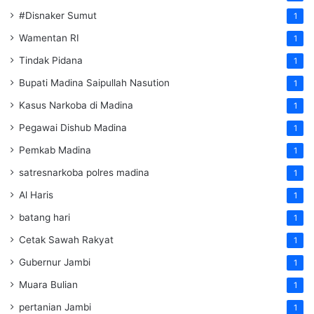
#Disnaker Sumut
1
Wamentan RI
1
Tindak Pidana
1
Bupati Madina Saipullah Nasution
1
Kasus Narkoba di Madina
1
Pegawai Dishub Madina
1
Pemkab Madina
1
satresnarkoba polres madina
1
Al Haris
1
batang hari
1
Cetak Sawah Rakyat
1
Gubernur Jambi
1
Muara Bulian
1
pertanian Jambi
1