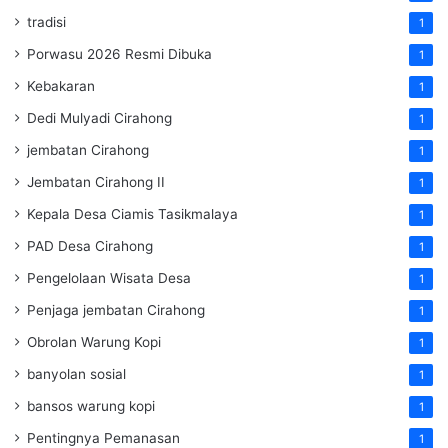
tradisi
1
Porwasu 2026 Resmi Dibuka
1
Kebakaran
1
Dedi Mulyadi Cirahong
1
jembatan Cirahong
1
Jembatan Cirahong II
1
Kepala Desa Ciamis Tasikmalaya
1
PAD Desa Cirahong
1
Pengelolaan Wisata Desa
1
Penjaga jembatan Cirahong
1
Obrolan Warung Kopi
1
banyolan sosial
1
bansos warung kopi
1
Pentingnya Pemanasan
1