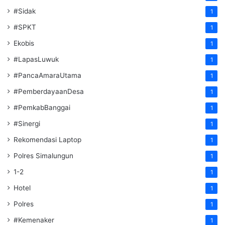
#Sidak
1
#SPKT
1
Ekobis
1
#LapasLuwuk
1
#PancaAmaraUtama
1
#PemberdayaanDesa
1
#PemkabBanggai
1
#Sinergi
1
Rekomendasi Laptop
1
Polres Simalungun
1
1-2
1
Hotel
1
Polres
1
#Kemenaker
1