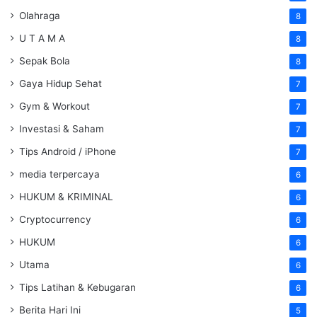
Olahraga
8
U T A M A
8
Sepak Bola
8
Gaya Hidup Sehat
7
Gym & Workout
7
Investasi & Saham
7
Tips Android / iPhone
7
media terpercaya
6
HUKUM & KRIMINAL
6
Cryptocurrency
6
HUKUM
6
Utama
6
Tips Latihan & Kebugaran
6
Berita Hari Ini
5