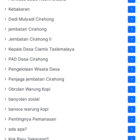
Kebakaran
1
Dedi Mulyadi Cirahong
1
jembatan Cirahong
1
Jembatan Cirahong II
1
Kepala Desa Ciamis Tasikmalaya
1
PAD Desa Cirahong
1
Pengelolaan Wisata Desa
1
Penjaga jembatan Cirahong
1
Obrolan Warung Kopi
1
banyolan sosial
1
bansos warung kopi
1
Pentingnya Pemanasan
1
ada apa?
1
Kok Baru Sekarang?
1