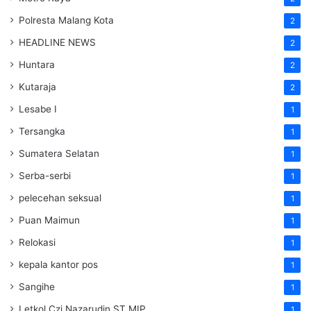
Polresta Malang Kota
2
HEADLINE NEWS
2
Huntara
2
Kutaraja
2
Lesabe I
1
Tersangka
1
Sumatera Selatan
1
Serba-serbi
1
pelecehan seksual
1
Puan Maimun
1
Relokasi
1
kepala kantor pos
1
Sangihe
1
Letkol Czi Nazarudin ST MIP
1