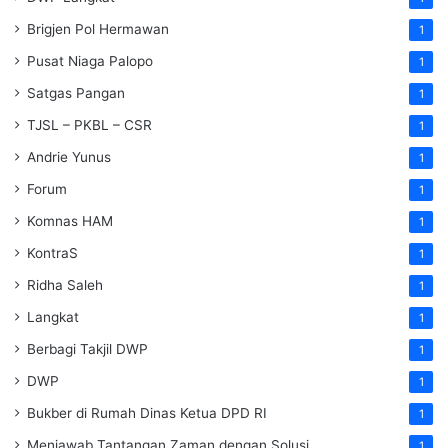
Brigjen Pol Hermawan
1
Pusat Niaga Palopo
1
Satgas Pangan
1
TJSL – PKBL – CSR
1
Andrie Yunus
1
Forum
1
Komnas HAM
1
KontraS
1
Ridha Saleh
1
Langkat
1
Berbagi Takjil DWP
1
DWP
1
Bukber di Rumah Dinas Ketua DPD RI
1
Menjawab Tantangan Zaman dengan Solusi
1