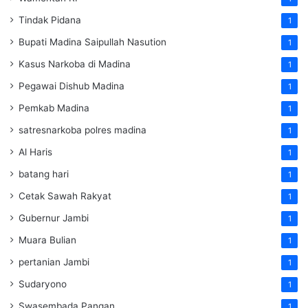
Tindak Pidana
1
Bupati Madina Saipullah Nasution
1
Kasus Narkoba di Madina
1
Pegawai Dishub Madina
1
Pemkab Madina
1
satresnarkoba polres madina
1
Al Haris
1
batang hari
1
Cetak Sawah Rakyat
1
Gubernur Jambi
1
Muara Bulian
1
pertanian Jambi
1
Sudaryono
1
Swasembada Pangan
1