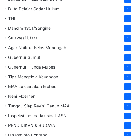
Duta Pelajar Sadar Hukum
1
TNI
1
Dandim 1301/Sangihe
1
Sulawesi Utara
1
Agar Naik ke Kelas Menengah
1
Gubernur Sumut
1
Gubernur; Tunda Mubes
1
Tips Mengelola Keuangan
1
MAA Laksanakan Mubes
1
Neni Moerneni
1
Tunggu Siap Revisi Qanun MAA
1
Inspeksi mendadak
sidak
ASN
1
PENDIDIKAN & BUDAYA
1
Diskominfo Bontang
1