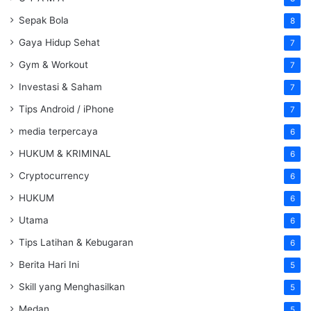
Sepak Bola
8
Gaya Hidup Sehat
7
Gym & Workout
7
Investasi & Saham
7
Tips Android / iPhone
7
media terpercaya
6
HUKUM & KRIMINAL
6
Cryptocurrency
6
HUKUM
6
Utama
6
Tips Latihan & Kebugaran
6
Berita Hari Ini
5
Skill yang Menghasilkan
5
Medan
5