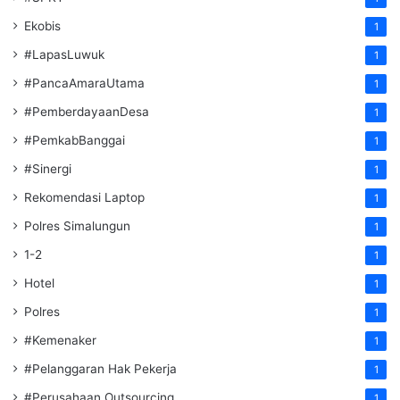
Ekobis
1
#LapasLuwuk
1
#PancaAmaraUtama
1
#PemberdayaanDesa
1
#PemkabBanggai
1
#Sinergi
1
Rekomendasi Laptop
1
Polres Simalungun
1
1-2
1
Hotel
1
Polres
1
#Kemenaker
1
#Pelanggaran Hak Pekerja
1
#Perusahaan Outsourcing
1