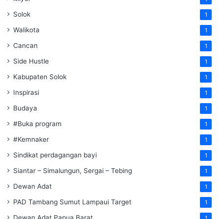
Solok
1
Walikota
1
Cancan
1
Side Hustle
1
Kabupaten Solok
1
Inspirasi
1
Budaya
1
#Buka program
1
#Kemnaker
1
Sindikat perdagangan bayi
1
Siantar – Simalungun, Sergai – Tebing
1
Dewan Adat
1
PAD Tambang Sumut Lampaui Target
1
Dewan Adat Papua Barat
1