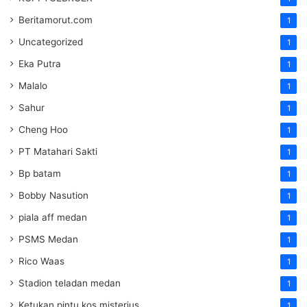
Beritamorut.com
1
Uncategorized
1
Eka Putra
1
Malalo
1
Sahur
1
Cheng Hoo
1
PT Matahari Sakti
1
Bp batam
1
Bobby Nasution
1
piala aff medan
1
PSMS Medan
1
Rico Waas
1
Stadion teladan medan
1
Ketukan pintu kos misterius
1