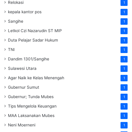
Relokasi
1
kepala kantor pos
1
Sangihe
1
Letkol Czi Nazarudin ST MIP
1
Duta Pelajar Sadar Hukum
1
TNI
1
Dandim 1301/Sangihe
1
Sulawesi Utara
1
Agar Naik ke Kelas Menengah
1
Gubernur Sumut
1
Gubernur; Tunda Mubes
1
Tips Mengelola Keuangan
1
MAA Laksanakan Mubes
1
Neni Moerneni
1