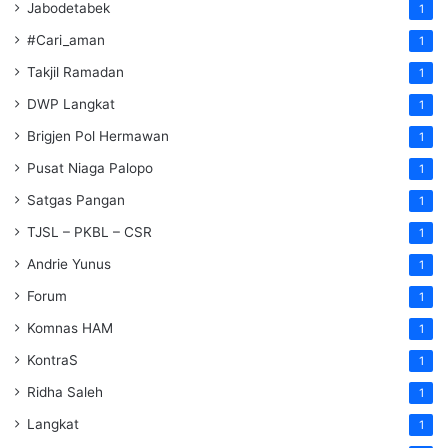
Jabodetabek
1
#Cari_aman
1
Takjil Ramadan
1
DWP Langkat
1
Brigjen Pol Hermawan
1
Pusat Niaga Palopo
1
Satgas Pangan
1
TJSL – PKBL – CSR
1
Andrie Yunus
1
Forum
1
Komnas HAM
1
KontraS
1
Ridha Saleh
1
Langkat
1