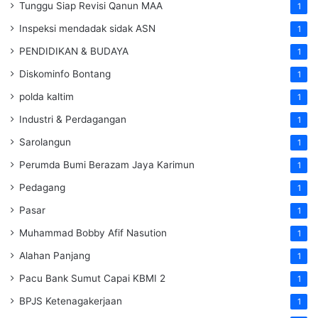
Tunggu Siap Revisi Qanun MAA
1
Inspeksi mendadak
sidak
ASN
1
PENDIDIKAN & BUDAYA
1
Diskominfo Bontang
1
polda kaltim
1
Industri & Perdagangan
1
Sarolangun
1
Perumda Bumi Berazam Jaya Karimun
1
Pedagang
1
Pasar
1
Muhammad Bobby Afif Nasution
1
Alahan Panjang
1
Pacu Bank Sumut Capai KBMI 2
1
BPJS Ketenagakerjaan
1