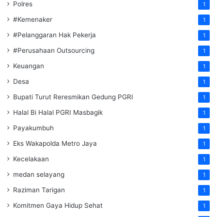
Polres
1
#Kemenaker
1
#Pelanggaran Hak Pekerja
1
#Perusahaan Outsourcing
1
Keuangan
1
Desa
1
Bupati Turut Reresmikan Gedung PGRI
1
Halal Bi Halal PGRI Masbagik
1
Payakumbuh
1
Eks Wakapolda Metro Jaya
1
Kecelakaan
1
medan selayang
1
Raziman Tarigan
1
Komitmen Gaya Hidup Sehat
1