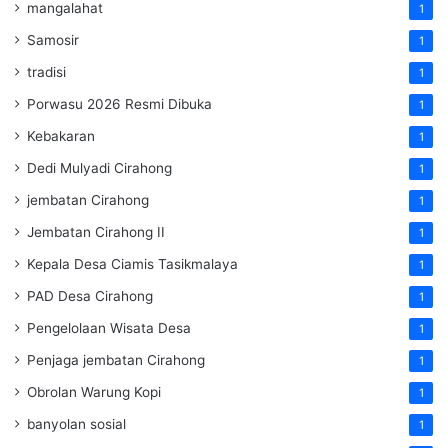
mangalahat
1
Samosir
1
tradisi
1
Porwasu 2026 Resmi Dibuka
1
Kebakaran
1
Dedi Mulyadi Cirahong
1
jembatan Cirahong
1
Jembatan Cirahong II
1
Kepala Desa Ciamis Tasikmalaya
1
PAD Desa Cirahong
1
Pengelolaan Wisata Desa
1
Penjaga jembatan Cirahong
1
Obrolan Warung Kopi
1
banyolan sosial
1