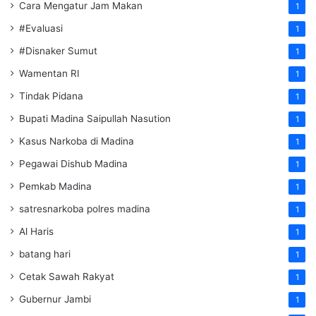
Cara Mengatur Jam Makan
1
#Evaluasi
1
#Disnaker Sumut
1
Wamentan RI
1
Tindak Pidana
1
Bupati Madina Saipullah Nasution
1
Kasus Narkoba di Madina
1
Pegawai Dishub Madina
1
Pemkab Madina
1
satresnarkoba polres madina
1
Al Haris
1
batang hari
1
Cetak Sawah Rakyat
1
Gubernur Jambi
1