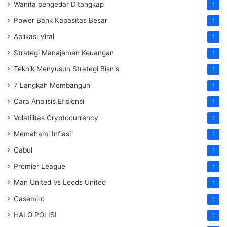
Wanita pengedar Ditangkap
1
Power Bank Kapasitas Besar
1
Aplikasi Viral
1
Strategi Manajemen Keuangan
1
Teknik Menyusun Strategi Bisnis
1
7 Langkah Membangun
1
Cara Analisis Efisiensi
1
Volatilitas Cryptocurrency
1
Memahami Inflasi
1
Cabul
1
Premier League
1
Man United Vs Leeds United
1
Casemiro
1
HALO POLISI
1