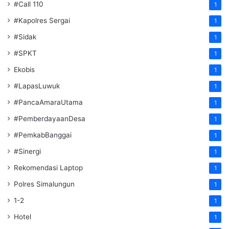
#Call 110
1
#Kapolres Sergai
1
#Sidak
1
#SPKT
1
Ekobis
1
#LapasLuwuk
1
#PancaAmaraUtama
1
#PemberdayaanDesa
1
#PemkabBanggai
1
#Sinergi
1
Rekomendasi Laptop
1
Polres Simalungun
1
1-2
1
Hotel
1