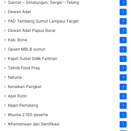
Siantar – Simalungun, Sergai – Tebing
1
Dewan Adat
1
PAD Tambang Sumut Lampaui Target
1
Dewan Adat Papua Barat
1
Kab. Bone
1
Opsen MBLB sumut
1
Kajati Sulsel Didik Farkhan
1
Teknik Food Prep
1
Natuna
1
Kenaikan Pangkat
1
Apel Rutin
1
Kejari Pemalang
1
#kuota 2.100 peserta
1
#Pembinaan dan Sertifikasi
1