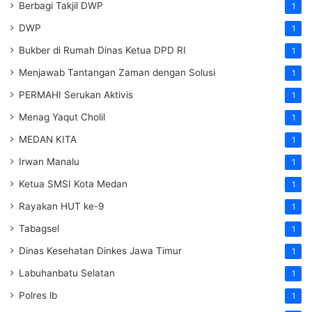
Berbagi Takjil DWP
1
DWP
1
Bukber di Rumah Dinas Ketua DPD RI
1
Menjawab Tantangan Zaman dengan Solusi
1
PERMAHI Serukan Aktivis
1
Menag Yaqut Cholil
1
MEDAN KITA
1
Irwan Manalu
1
Ketua SMSI Kota Medan
1
Rayakan HUT ke-9
1
Tabagsel
1
Dinas Kesehatan
Dinkes
Jawa Timur
1
Labuhanbatu Selatan
1
Polres lb
1