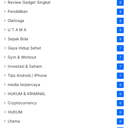
Review Gadget Singkat
8
Pendidikan
8
Olahraga
8
U T A M A
8
Sepak Bola
8
Gaya Hidup Sehat
7
Gym & Workout
7
Investasi & Saham
7
Tips Android / iPhone
7
media terpercaya
6
HUKUM & KRIMINAL
6
Cryptocurrency
6
HUKUM
6
Utama
6