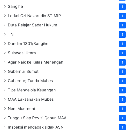
Sangihe
1
Letkol Czi Nazarudin ST MIP
1
Duta Pelajar Sadar Hukum
1
TNI
1
Dandim 1301/Sangihe
1
Sulawesi Utara
1
Agar Naik ke Kelas Menengah
1
Gubernur Sumut
1
Gubernur; Tunda Mubes
1
Tips Mengelola Keuangan
1
MAA Laksanakan Mubes
1
Neni Moerneni
1
Tunggu Siap Revisi Qanun MAA
1
Inspeksi mendadak
sidak
ASN
1