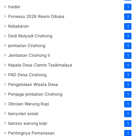
tradisi
1
Porwasu 2026 Resmi Dibuka
1
Kebakaran
1
Dedi Mulyadi Cirahong
1
jembatan Cirahong
1
Jembatan Cirahong II
1
Kepala Desa Ciamis Tasikmalaya
1
PAD Desa Cirahong
1
Pengelolaan Wisata Desa
1
Penjaga jembatan Cirahong
1
Obrolan Warung Kopi
1
banyolan sosial
1
bansos warung kopi
1
Pentingnya Pemanasan
1