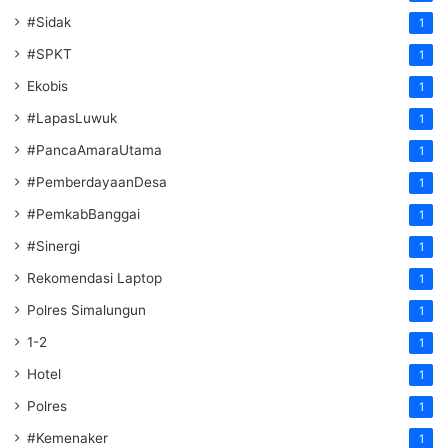
#Sidak
1
#SPKT
1
Ekobis
1
#LapasLuwuk
1
#PancaAmaraUtama
1
#PemberdayaanDesa
1
#PemkabBanggai
1
#Sinergi
1
Rekomendasi Laptop
1
Polres Simalungun
1
1-2
1
Hotel
1
Polres
1
#Kemenaker
1