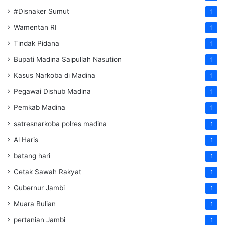
#Disnaker Sumut
1
Wamentan RI
1
Tindak Pidana
1
Bupati Madina Saipullah Nasution
1
Kasus Narkoba di Madina
1
Pegawai Dishub Madina
1
Pemkab Madina
1
satresnarkoba polres madina
1
Al Haris
1
batang hari
1
Cetak Sawah Rakyat
1
Gubernur Jambi
1
Muara Bulian
1
pertanian Jambi
1