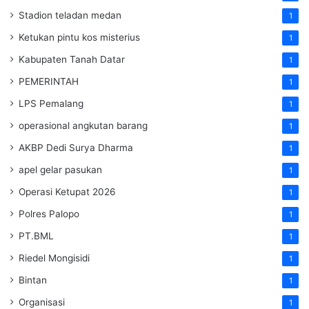
Stadion teladan medan
1
Ketukan pintu kos misterius
1
Kabupaten Tanah Datar
1
PEMERINTAH
1
LPS Pemalang
1
operasional angkutan barang
1
AKBP Dedi Surya Dharma
1
apel gelar pasukan
1
Operasi Ketupat 2026
1
Polres Palopo
1
PT.BML
1
Riedel Mongisidi
1
Bintan
1
Organisasi
1