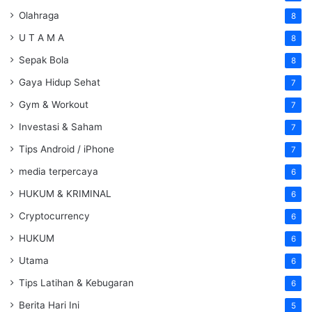
Olahraga
8
U T A M A
8
Sepak Bola
8
Gaya Hidup Sehat
7
Gym & Workout
7
Investasi & Saham
7
Tips Android / iPhone
7
media terpercaya
6
HUKUM & KRIMINAL
6
Cryptocurrency
6
HUKUM
6
Utama
6
Tips Latihan & Kebugaran
6
Berita Hari Ini
5