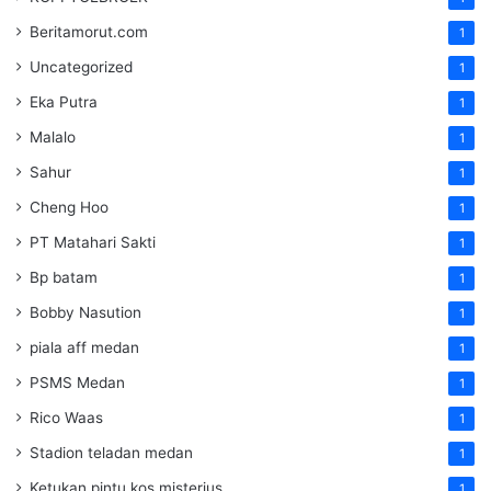
Beritamorut.com
1
Uncategorized
1
Eka Putra
1
Malalo
1
Sahur
1
Cheng Hoo
1
PT Matahari Sakti
1
Bp batam
1
Bobby Nasution
1
piala aff medan
1
PSMS Medan
1
Rico Waas
1
Stadion teladan medan
1
Ketukan pintu kos misterius
1