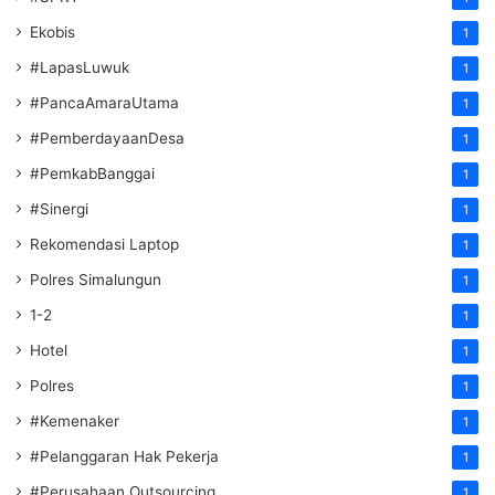
Ekobis
1
#LapasLuwuk
1
#PancaAmaraUtama
1
#PemberdayaanDesa
1
#PemkabBanggai
1
#Sinergi
1
Rekomendasi Laptop
1
Polres Simalungun
1
1-2
1
Hotel
1
Polres
1
#Kemenaker
1
#Pelanggaran Hak Pekerja
1
#Perusahaan Outsourcing
1