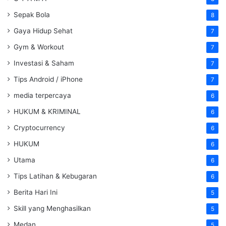
Sepak Bola
8
Gaya Hidup Sehat
7
Gym & Workout
7
Investasi & Saham
7
Tips Android / iPhone
7
media terpercaya
6
HUKUM & KRIMINAL
6
Cryptocurrency
6
HUKUM
6
Utama
6
Tips Latihan & Kebugaran
6
Berita Hari Ini
5
Skill yang Menghasilkan
5
Medan
5