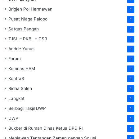
Brigjen Pol Hermawan
1
Pusat Niaga Palopo
1
Satgas Pangan
1
TJSL – PKBL – CSR
1
Andrie Yunus
1
Forum
1
Komnas HAM
1
KontraS
1
Ridha Saleh
1
Langkat
1
Berbagi Takjil DWP
1
DWP
1
Bukber di Rumah Dinas Ketua DPD RI
1
Menjawab Tantangan Zaman dengan Solusi
1