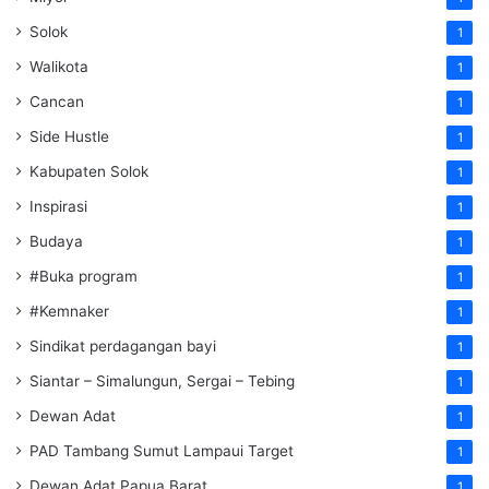
Solok
1
Walikota
1
Cancan
1
Side Hustle
1
Kabupaten Solok
1
Inspirasi
1
Budaya
1
#Buka program
1
#Kemnaker
1
Sindikat perdagangan bayi
1
Siantar – Simalungun, Sergai – Tebing
1
Dewan Adat
1
PAD Tambang Sumut Lampaui Target
1
Dewan Adat Papua Barat
1