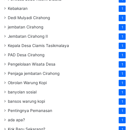
Kebakaran
1
Dedi Mulyadi Cirahong
1
jembatan Cirahong
1
Jembatan Cirahong II
1
Kepala Desa Ciamis Tasikmalaya
1
PAD Desa Cirahong
1
Pengelolaan Wisata Desa
1
Penjaga jembatan Cirahong
1
Obrolan Warung Kopi
1
banyolan sosial
1
bansos warung kopi
1
Pentingnya Pemanasan
1
ada apa?
1
Kok Baru Sekarang?
1