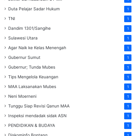
Duta Pelajar Sadar Hukum
1
TNI
1
Dandim 1301/Sangihe
1
Sulawesi Utara
1
Agar Naik ke Kelas Menengah
1
Gubernur Sumut
1
Gubernur; Tunda Mubes
1
Tips Mengelola Keuangan
1
MAA Laksanakan Mubes
1
Neni Moerneni
1
Tunggu Siap Revisi Qanun MAA
1
Inspeksi mendadak
sidak
ASN
1
PENDIDIKAN & BUDAYA
1
Diskominfo Bontang
1