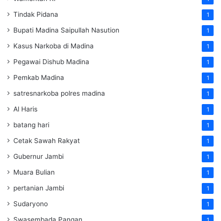
Tindak Pidana
1
Bupati Madina Saipullah Nasution
1
Kasus Narkoba di Madina
1
Pegawai Dishub Madina
1
Pemkab Madina
1
satresnarkoba polres madina
1
Al Haris
1
batang hari
1
Cetak Sawah Rakyat
1
Gubernur Jambi
1
Muara Bulian
1
pertanian Jambi
1
Sudaryono
1
Swasembada Pangan
1