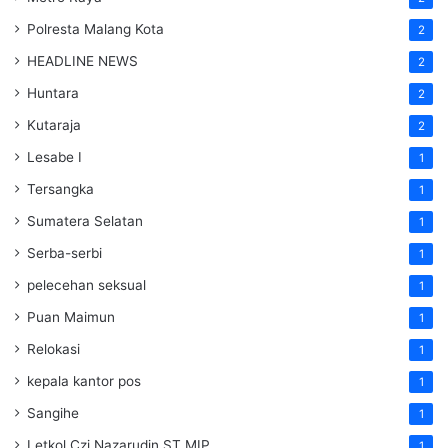
Polresta Malang Kota
2
HEADLINE NEWS
2
Huntara
2
Kutaraja
2
Lesabe I
1
Tersangka
1
Sumatera Selatan
1
Serba-serbi
1
pelecehan seksual
1
Puan Maimun
1
Relokasi
1
kepala kantor pos
1
Sangihe
1
Letkol Czi Nazarudin ST MIP
1