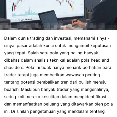
Dalam dunia trading dan investasi, memahami sinyal-
sinyal pasar adalah kunci untuk mengambil keputusan
yang tepat. Salah satu pola yang paling banyak
dibahas dalam analisis teknikal adalah pola head and
shoulders. Pola ini tidak hanya menarik perhatian para
trader tetapi juga memberikan wawasan penting
tentang potensi pembalikan tren dari bullish menuju
bearish. Meskipun banyak trader yang mengenalinya,
sering kali mereka kesulitan dalam mengidentifikasi
dan memanfaatkan peluang yang ditawarkan oleh pola
ini. Di sinilah pengetahuan yang mendalam tentang