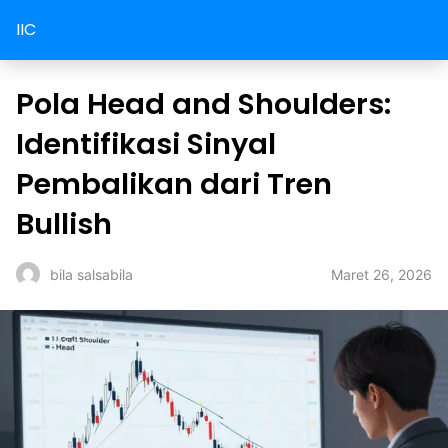
IIC
Pola Head and Shoulders:
Identifikasi Sinyal
Pembalikan dari Tren
Bullish
Maret 26, 2026
bila salsabila