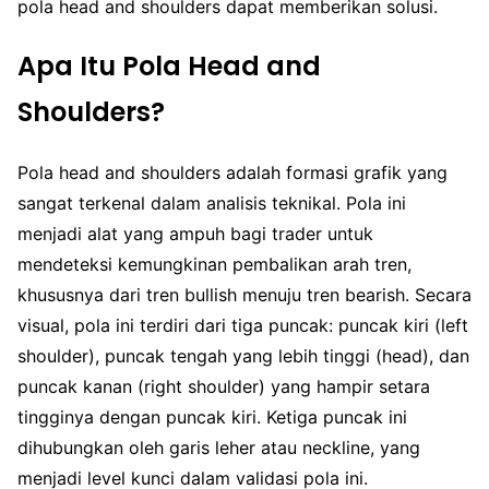
pola head and shoulders dapat memberikan solusi.
Apa Itu Pola Head and
Shoulders?
Pola head and shoulders adalah formasi grafik yang
sangat terkenal dalam analisis teknikal. Pola ini
menjadi alat yang ampuh bagi trader untuk
mendeteksi kemungkinan pembalikan arah tren,
khususnya dari tren bullish menuju tren bearish. Secara
visual, pola ini terdiri dari tiga puncak: puncak kiri (left
shoulder), puncak tengah yang lebih tinggi (head), dan
puncak kanan (right shoulder) yang hampir setara
tingginya dengan puncak kiri. Ketiga puncak ini
dihubungkan oleh garis leher atau neckline, yang
menjadi level kunci dalam validasi pola ini.